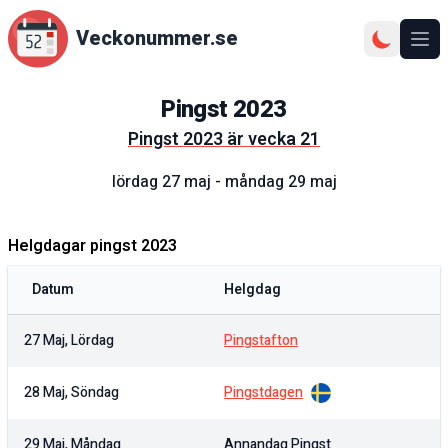
Veckonummer.se
Ope
Pingst
2023
Pingst
2023
är vecka
21
lördag 27 maj
-
måndag 29 maj
Helgdagar pingst
2023
Datum
Helgdag
27 Maj, Lördag
Pingstafton
28 Maj, Söndag
Pingstdagen
29 Maj, Måndag
Annandag Pingst