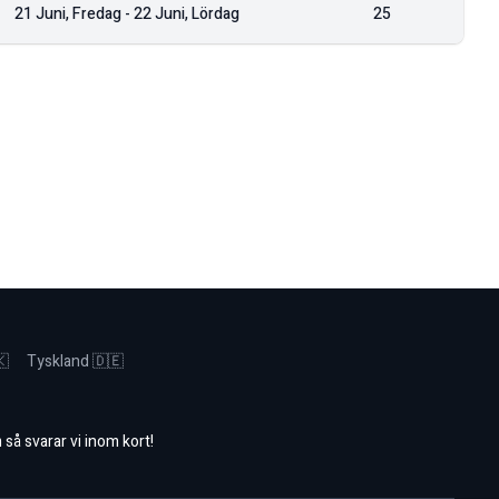
21 Juni, Fredag
-
22 Juni, Lördag
25
🇰
Tyskland 🇩🇪
m
så svarar vi inom kort!