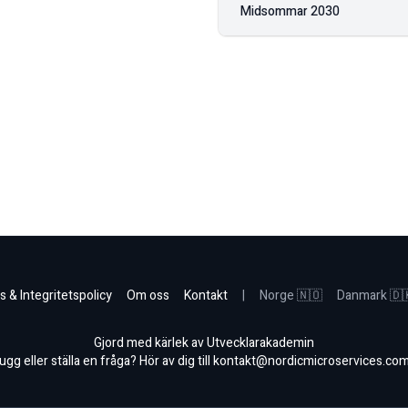
Midsommar
2030
s & Integritetspolicy
Om oss
Kontakt
|
Norge 🇳🇴
Danmark 🇩
Gjord med kärlek av Utvecklarakademin
gg eller ställa en fråga? Hör av dig till
kontakt@nordicmicroservices.co