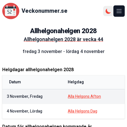
Veckonummer.se
Ope
Allhelgonahelgen
2028
Allhelgonahelgen
2028
är vecka
44
fredag 3 november
-
lördag 4 november
Helgdagar allhelgonahelgen
2028
Datum
Helgdag
3 November, Fredag
Alla Helgons Afton
4 November, Lördag
Alla Helgons Dag
Datum för allhelgonahelgen kommande år