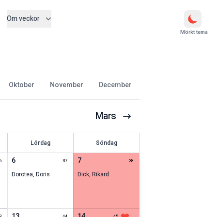
Om veckor
Mörkt tema
oktober
november
december
Mars
Lördag
Söndag
6
7
6
37
38
Dorotea
,
Doris
Dick
,
Rikard
13
14
3
44
45