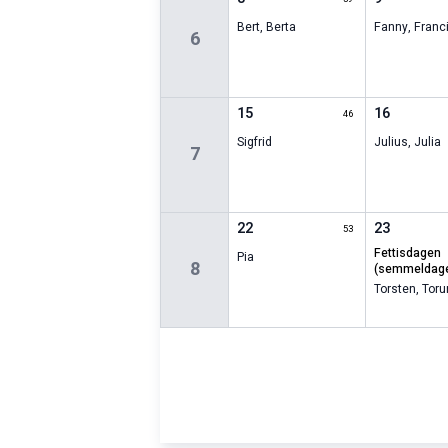
Bert
,
Berta
Fanny
,
Franc
6
15
16
46
Sigfrid
Julius
,
Julia
7
22
23
53
fettisdagen
Pia
8
(semmeldag
Torsten
,
Toru