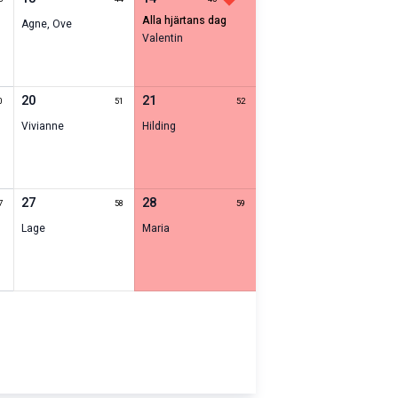
alla hjärtans dag
Agne
,
Ove
Valentin
20
21
0
51
52
Vivianne
Hilding
27
28
7
58
59
Lage
Maria