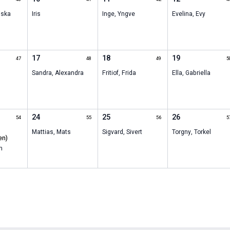
iska
Iris
Inge
,
Yngve
Evelina
,
Evy
17
18
19
47
48
49
5
Sandra
,
Alexandra
Fritiof
,
Frida
Ella
,
Gabriella
24
25
26
54
55
56
5
Mattias
,
Mats
Sigvard
,
Sivert
Torgny
,
Torkel
en)
n