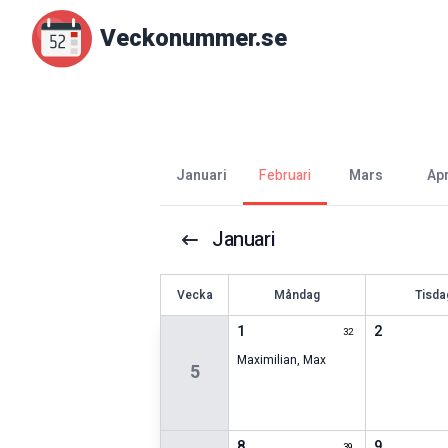
Veckonummer.se
januari
februari
mars
ap
Januari
V
ecka
Måndag
Tisda
1
2
32
Maximilian
,
Max
5
8
9
39