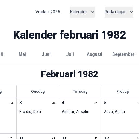
Veckor
2026
Kalender
Röda dagar
Kalender
februari
1982
ril
maj
juni
juli
augusti
september
Februari
1982
g
Onsdag
Torsdag
Fredag
3
4
5
33
34
35
3
Hjördis
,
Disa
Ansgar
,
Anselm
Agda
,
Agata
10
11
12
40
41
42
4