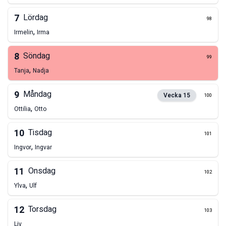
7
Lördag
98
,
Irmelin
Irma
8
Söndag
99
,
Tanja
Nadja
9
Måndag
Vecka
15
100
,
Ottilia
Otto
10
Tisdag
101
,
Ingvor
Ingvar
11
Onsdag
102
,
Ylva
Ulf
12
Torsdag
103
Liv