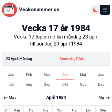
Veckonummer.se
Ope
Vecka
17
år
1984
Vecka
17
löper mellan
måndag 23 april
till
söndag 29 april 1984
23 April, Måndag
Annandag Påsk
jan
feb
mar
apr
maj
jun
jul
aug
sep
okt
nov
dec
April
1984
Mars
Maj
ecka
V
Mån
Tis
Ons
Tor
Fre
Lör
Sön