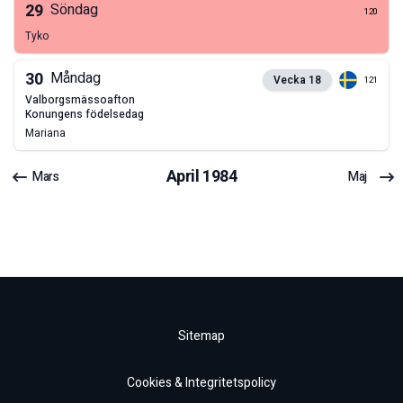
29
Söndag
120
Tyko
30
Måndag
Vecka
18
121
valborgsmässoafton
konungens födelsedag
Mariana
April
1984
Mars
Maj
Sitemap
Cookies & Integritetspolicy