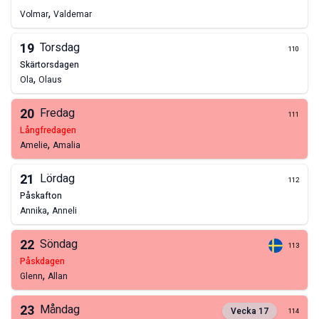
,
Volmar
Valdemar
19
Torsdag
110
skärtorsdagen
,
Ola
Olaus
20
Fredag
111
långfredagen
,
Amelie
Amalia
21
Lördag
112
påskafton
,
Annika
Anneli
22
Söndag
113
påskdagen
,
Glenn
Allan
23
Måndag
Vecka
17
114