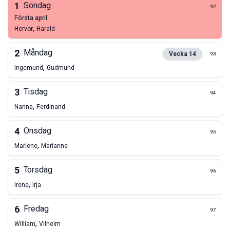
1
Söndag
92
första april
,
Hervor
Harald
2
Måndag
Vecka
14
93
,
Ingemund
Gudmund
3
Tisdag
94
,
Nanna
Ferdinand
4
Onsdag
95
,
Marlene
Marianne
5
Torsdag
96
,
Irene
Irja
6
Fredag
97
,
William
Vilhelm