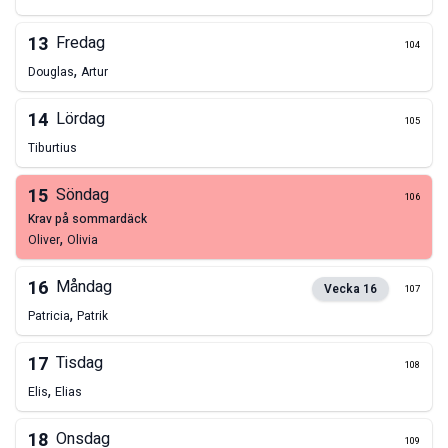
13
Fredag
104
,
Douglas
Artur
14
Lördag
105
Tiburtius
15
Söndag
106
krav på sommardäck
,
Oliver
Olivia
16
Måndag
Vecka
16
107
,
Patricia
Patrik
17
Tisdag
108
,
Elis
Elias
18
Onsdag
109