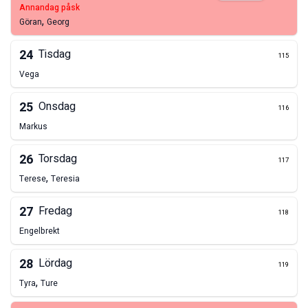
annandag påsk
,
Göran
Georg
24
Tisdag
115
Vega
25
Onsdag
116
Markus
26
Torsdag
117
,
Terese
Teresia
27
Fredag
118
Engelbrekt
28
Lördag
119
,
Tyra
Ture