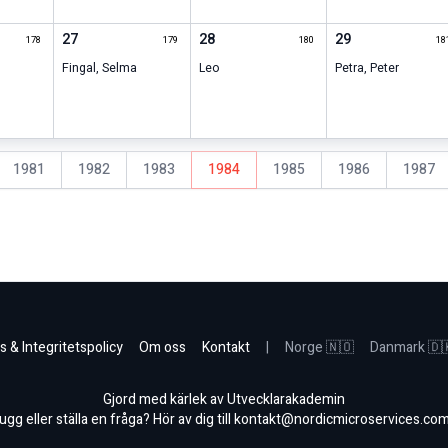
27
28
29
178
179
180
18
Fingal
,
Selma
Leo
Petra
,
Peter
1981
1982
1983
1984
1985
1986
1987
s & Integritetspolicy
Om oss
Kontakt
|
Norge 🇳🇴
Danmark 🇩
Gjord med kärlek av Utvecklarakademin
gg eller ställa en fråga? Hör av dig till
kontakt@nordicmicroservices.co