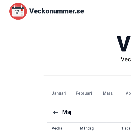
Veckonummer.se
V
Ve
januari
februari
mars
ap
Maj
V
ecka
Måndag
Tisda