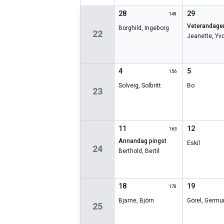
28
29
149
veterandage
Borghild
,
Ingeborg
22
Jeanette
,
Yv
4
5
156
Solveig
,
Solbritt
Bo
23
11
12
163
annandag pingst
Eskil
24
Berthold
,
Bertil
18
19
170
Bjarne
,
Björn
Görel
,
Germu
25