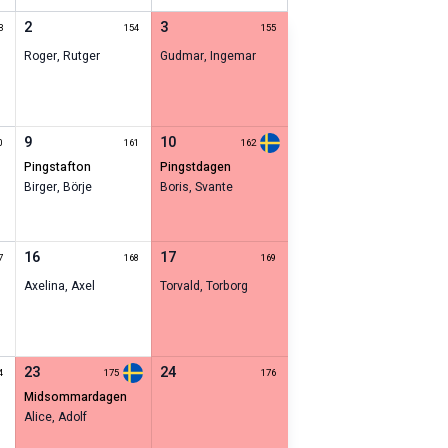
2
3
3
154
155
Roger
,
Rutger
Gudmar
,
Ingemar
9
10
0
161
162
pingstafton
pingstdagen
Birger
,
Börje
Boris
,
Svante
16
17
7
168
169
Axelina
,
Axel
Torvald
,
Torborg
23
24
4
175
176
midsommardagen
Alice
,
Adolf