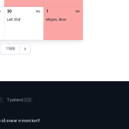
30
1
1
182
183
Leif
,
Elof
Mirjam
,
Aron
1988
Nästa år
🇰
Tyskland 🇩🇪
m
så svarar vi inom kort!