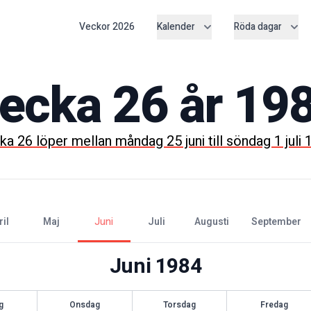
Veckor
2026
Kalender
Röda dagar
ecka
26
år
19
cka
26
löper mellan
måndag 25 juni
till
söndag 1 juli
ril
maj
juni
juli
augusti
september
Juni
1984
g
Onsdag
Torsdag
Fredag