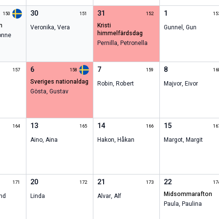
30
31
1
150
151
152
15
n
kristi
Veronika
,
Vera
Gunnel
,
Gun
himmelfärdsdag
onne
Pernilla
,
Petronella
6
7
8
157
158
159
16
sveriges nationaldag
Robin
,
Robert
Majvor
,
Eivor
Gösta
,
Gustav
13
14
15
164
165
166
16
Aino
,
Aina
Hakon
,
Håkan
Margot
,
Margit
20
21
22
171
172
173
17
midsommarafton
nd
Linda
Alvar
,
Alf
Paula
,
Paulina