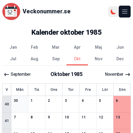
Veckonummer.se
Ope
Kalender
oktober
1985
jan
feb
mar
apr
maj
jun
jul
aug
sep
okt
nov
dec
Oktober
1985
September
November
ecka
V
Mån
Tis
Ons
Tor
Fre
Lör
Sön
1
speciella datum
2
speciella datum
2
speciella datum
2
speciella datum
2
speciella datum
1
speciella datum
2
speciell
30
1
2
3
4
5
6
40
2
speciella datum
1
speciella datum
2
speciella datum
2
speciella datum
2
speciella datum
2
speciella datum
2
speciell
7
8
9
10
11
12
13
41