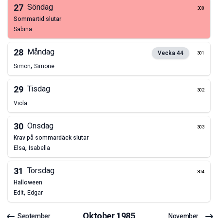
27
Söndag
300
sommartid slutar
Sabina
28
Måndag
Vecka
44
301
,
Simon
Simone
29
Tisdag
302
Viola
30
Onsdag
303
krav på sommardäck slutar
,
Elsa
Isabella
31
Torsdag
304
halloween
,
Edit
Edgar
Oktober
1985
September
November