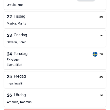
,
Ursula
Yrsa
22
Tisdag
295
,
Marika
Marita
23
Onsdag
296
,
Severin
Sören
24
Torsdag
297
FN-dagen
,
Evert
Eilert
25
Fredag
298
,
Inga
Ingalill
26
Lördag
299
,
Amanda
Rasmus