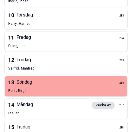
,
Ingrid
Inger
10
Torsdag
283
,
Harry
Harriet
11
Fredag
284
,
Erling
Jarl
12
Lördag
285
,
Valfrid
Manfred
13
Söndag
286
,
Berit
Birgit
14
Måndag
Vecka
42
287
Stellan
15
Tisdag
288