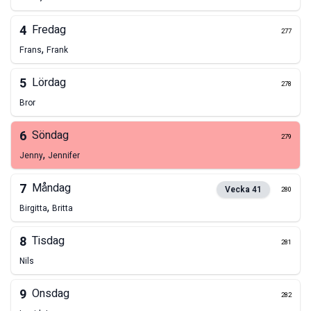
4
Fredag
277
,
Frans
Frank
5
Lördag
278
Bror
6
Söndag
279
,
Jenny
Jennifer
7
Måndag
Vecka
41
280
,
Birgitta
Britta
8
Tisdag
281
Nils
9
Onsdag
282