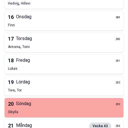
,
Hedvig
Hillevi
16
Onsdag
289
Finn
17
Torsdag
290
,
Antonia
Toini
18
Fredag
291
Lukas
19
Lördag
292
,
Tore
Tor
20
Söndag
293
Sibylla
21
Måndag
Vecka
43
294