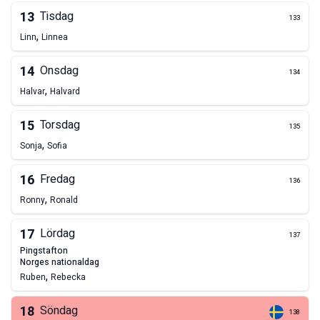
13
Tisdag
133
,
Linn
Linnea
14
Onsdag
134
,
Halvar
Halvard
15
Torsdag
135
,
Sonja
Sofia
16
Fredag
136
,
Ronny
Ronald
17
Lördag
137
pingstafton
norges nationaldag
,
Ruben
Rebecka
18
Söndag
138