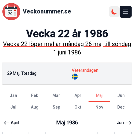
Veckonummer.se
Ope
Vecka
22
år
1986
Vecka
22
löper mellan
måndag 26 maj
till
söndag
1 juni 1986
Veterandagen
29 Maj, Torsdag
jan
feb
mar
apr
maj
jun
jul
aug
sep
okt
nov
dec
Maj
1986
April
Juni