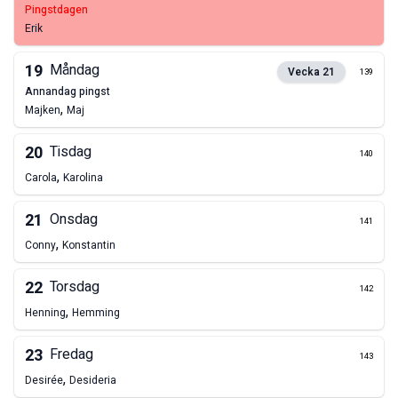
pingstdagen
Erik
19
Måndag
Vecka
21
139
annandag pingst
,
Majken
Maj
20
Tisdag
140
,
Carola
Karolina
21
Onsdag
141
,
Conny
Konstantin
22
Torsdag
142
,
Henning
Hemming
23
Fredag
143
,
Desirée
Desideria