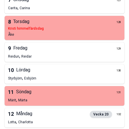
7
127
,
Carita
Carina
8
Torsdag
128
kristi himmelfärdsdag
Åke
9
Fredag
129
,
Reidun
Reidar
10
Lördag
130
,
Styrbjörn
Esbjörn
11
Söndag
131
,
Märit
Märta
12
Måndag
Vecka
20
132
,
Lotta
Charlotta