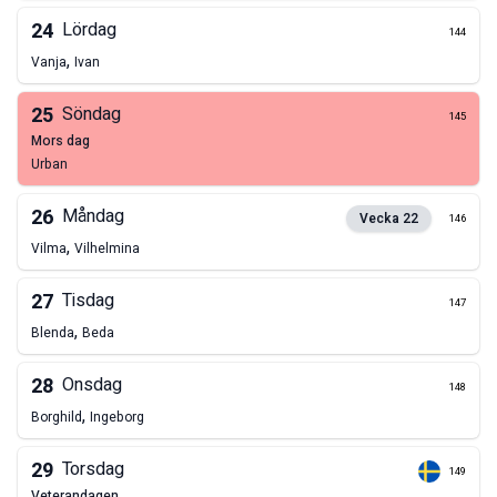
24
Lördag
144
,
Vanja
Ivan
25
Söndag
145
mors dag
Urban
26
Måndag
Vecka
22
146
,
Vilma
Vilhelmina
27
Tisdag
147
,
Blenda
Beda
28
Onsdag
148
,
Borghild
Ingeborg
29
Torsdag
149
veterandagen