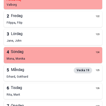
Valborg
2
Fredag
122
,
Filippa
Filip
3
Lördag
123
,
Jane
John
4
Söndag
124
,
Mona
Monika
5
Måndag
Vecka
19
125
,
Erhard
Gotthard
6
Tisdag
126
,
Rita
Marit
Onsdag