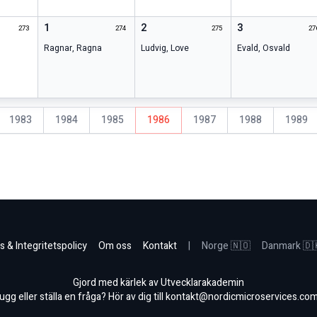
1
2
3
273
274
275
27
Ragnar
,
Ragna
Ludvig
,
Love
Evald
,
Osvald
1983
1984
1985
1986
1987
1988
1989
s & Integritetspolicy
Om oss
Kontakt
|
Norge 🇳🇴
Danmark 🇩
Gjord med kärlek av Utvecklarakademin
gg eller ställa en fråga? Hör av dig till
kontakt@nordicmicroservices.co