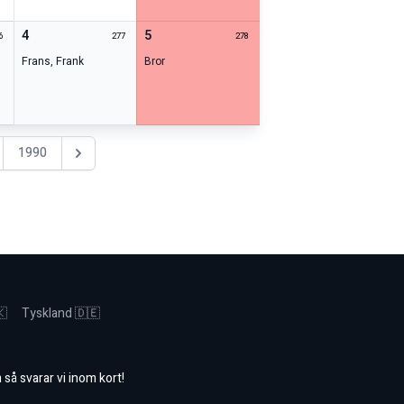
4
5
6
277
278
Frans
,
Frank
Bror
1990
Nästa år
🇰
Tyskland 🇩🇪
m
så svarar vi inom kort!