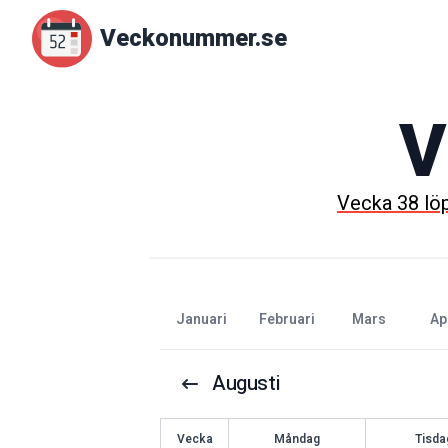
Veckonummer.se
V
Vecka
38
löp
januari
februari
mars
ap
Augusti
V
ecka
Måndag
Tisda