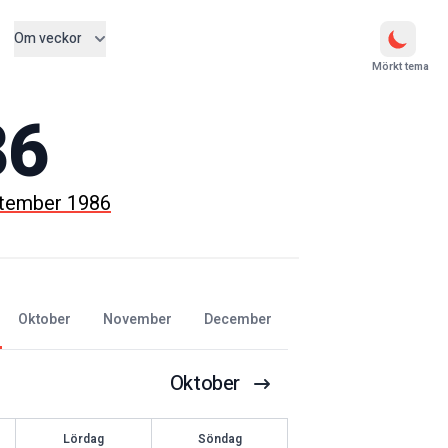
Om veckor
Mörkt tema
86
ptember 1986
oktober
november
december
Oktober
Lördag
Söndag