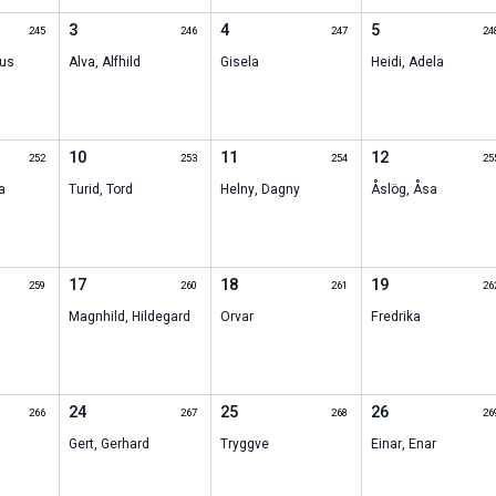
3
4
5
245
246
247
24
us
Alva
,
Alfhild
Gisela
Heidi
,
Adela
10
11
12
252
253
254
25
a
Turid
,
Tord
Helny
,
Dagny
Åslög
,
Åsa
17
18
19
259
260
261
26
Magnhild
,
Hildegard
Orvar
Fredrika
24
25
26
266
267
268
26
Gert
,
Gerhard
Tryggve
Einar
,
Enar