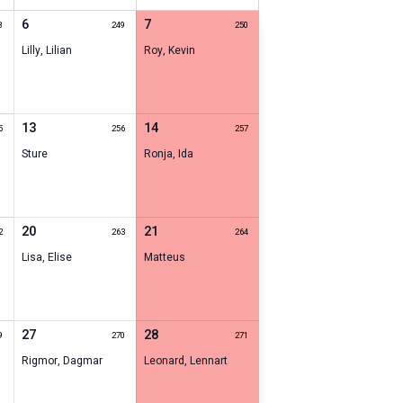
6
7
8
249
250
Lilly
,
Lilian
Roy
,
Kevin
13
14
5
256
257
Sture
Ronja
,
Ida
20
21
2
263
264
Lisa
,
Elise
Matteus
27
28
9
270
271
Rigmor
,
Dagmar
Leonard
,
Lennart