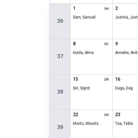
1
2
244
Sam
,
Samuel
Justina
,
Just
36
8
9
251
Hulda
,
Alma
Annette
,
Anit
37
15
16
258
Siri
,
Sigrid
Daga
,
Dag
38
22
23
265
Moritz
,
Maurits
Tea
,
Tekla
39