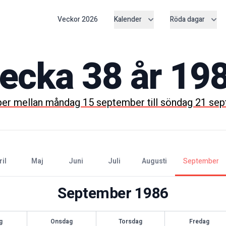
Veckor
2026
Kalender
Röda dagar
ecka
38
år
19
er mellan
måndag 15 september
till
söndag 21 se
ril
maj
juni
juli
augusti
september
September
1986
g
Onsdag
Torsdag
Fredag