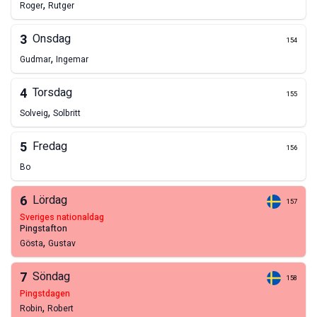
,
Roger
Rutger
3
Onsdag
154
,
Gudmar
Ingemar
4
Torsdag
155
,
Solveig
Solbritt
5
Fredag
156
Bo
6
Lördag
157
sveriges nationaldag
pingstafton
,
Gösta
Gustav
7
Söndag
158
pingstdagen
,
Robin
Robert