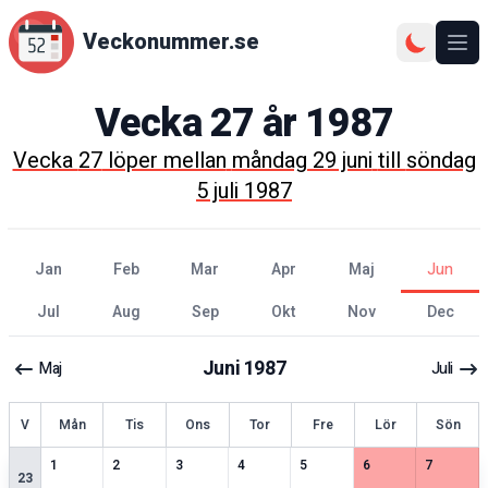
Veckonummer.se
Ope
Vecka
27
år
1987
Vecka
27
löper mellan
måndag 29 juni
till
söndag
5 juli 1987
jan
feb
mar
apr
maj
jun
jul
aug
sep
okt
nov
dec
Juni
1987
Maj
Juli
ecka
V
Mån
Tis
Ons
Tor
Fre
Lör
Sön
2
speciella datum
2
speciella datum
2
speciella datum
2
speciella datum
1
speciella datum
4
speciella datum
3
speciell
1
2
3
4
5
6
7
23