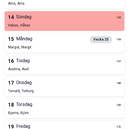
,
Aino
Aina
14
Söndag
165
,
Hakon
Håkan
15
Måndag
Vecka
25
166
,
Margot
Margit
16
Tisdag
167
,
Axelina
Axel
17
Onsdag
168
,
Torvald
Torborg
18
Torsdag
169
,
Bjarne
Björn
19
Fredag
170