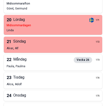
midsommarafton
,
Görel
Germund
20
Lördag
171
midsommardagen
Linda
21
Söndag
172
,
Alvar
Alf
22
Måndag
Vecka
26
173
,
Paula
Paulina
23
Tisdag
174
,
Alice
Adolf
24
Onsdag
175