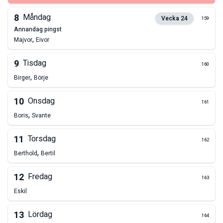
8
Måndag
Vecka
24
159
annandag pingst
,
Majvor
Eivor
9
Tisdag
160
,
Birger
Börje
10
Onsdag
161
,
Boris
Svante
11
Torsdag
162
,
Berthold
Bertil
12
Fredag
163
Eskil
13
Lördag
164