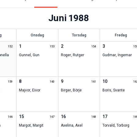
Juni
1988
g
Onsdag
Torsdag
Fredag
1
2
3
152
153
154
15
onella
Gunnel
,
Gun
Roger
,
Rutger
Gudmar
,
Ingemar
8
9
10
159
160
161
16
t
Majvor
,
Eivor
Birger
,
Börje
Boris
,
Svante
15
16
17
166
167
168
16
n
Margot
,
Margit
Axelina
,
Axel
Torvald
,
Torborg