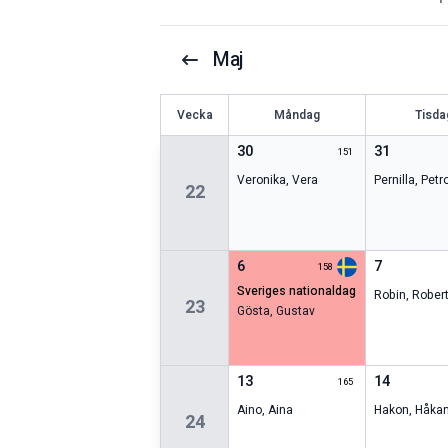
Maj
V
ecka
Måndag
Tisda
30
31
151
Veronika
,
Vera
Pernilla
,
Petr
22
6
7
158
sveriges nationaldag
Robin
,
Rober
23
Gösta
,
Gustav
13
14
165
Aino
,
Aina
Hakon
,
Håka
24