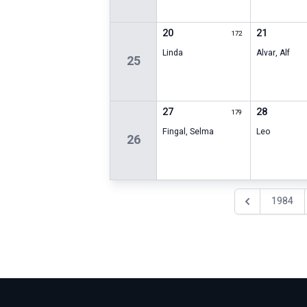
20
21
172
Linda
Alvar
,
Alf
25
27
28
179
Fingal
,
Selma
Leo
26
1984
Föregående år