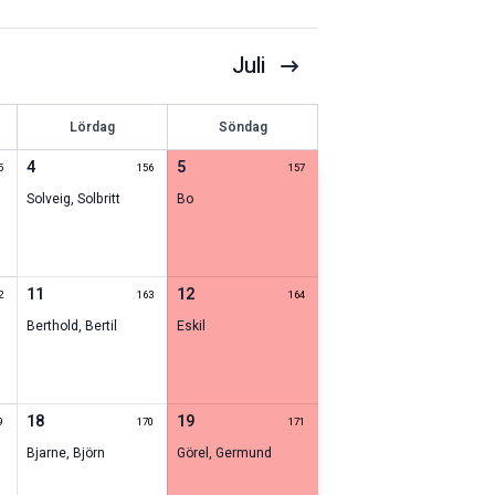
Juli
Lördag
Söndag
4
5
5
156
157
Solveig
,
Solbritt
Bo
11
12
2
163
164
Berthold
,
Bertil
Eskil
18
19
9
170
171
Bjarne
,
Björn
Görel
,
Germund