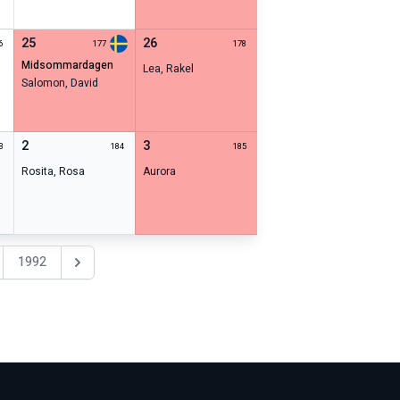
25
26
6
177
178
midsommardagen
Lea
,
Rakel
Salomon
,
David
2
3
3
184
185
Rosita
,
Rosa
Aurora
1992
Nästa år