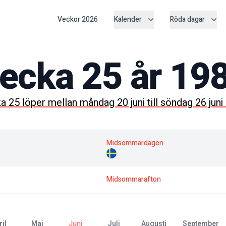
Veckor
2026
Kalender
Röda dagar
ecka
25
år
19
ka
25
löper mellan
måndag 20 juni
till
söndag 26 juni
Midsommardagen
Midsommarafton
ril
maj
juni
juli
augusti
september