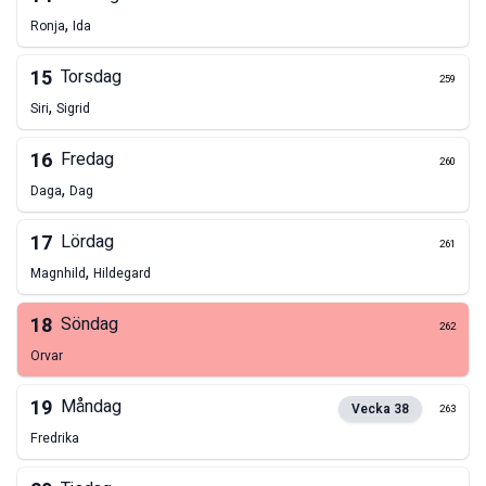
,
Ronja
Ida
15
Torsdag
259
,
Siri
Sigrid
16
Fredag
260
,
Daga
Dag
17
Lördag
261
,
Magnhild
Hildegard
18
Söndag
262
Orvar
19
Måndag
Vecka
38
263
Fredrika