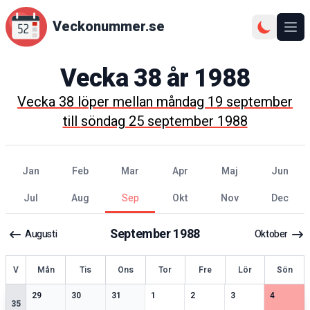
Veckonummer.se
Ope
Vecka
38
år
1988
Vecka
38
löper mellan
måndag 19 september
till
söndag 25 september 1988
jan
feb
mar
apr
maj
jun
jul
aug
sep
okt
nov
dec
September
1988
Augusti
Oktober
ecka
V
Mån
Tis
Ons
Tor
Fre
Lör
Sön
2
speciella datum
2
speciella datum
2
speciella datum
2
speciella datum
2
speciella datum
2
speciella datum
1
speciell
29
30
31
1
2
3
4
35