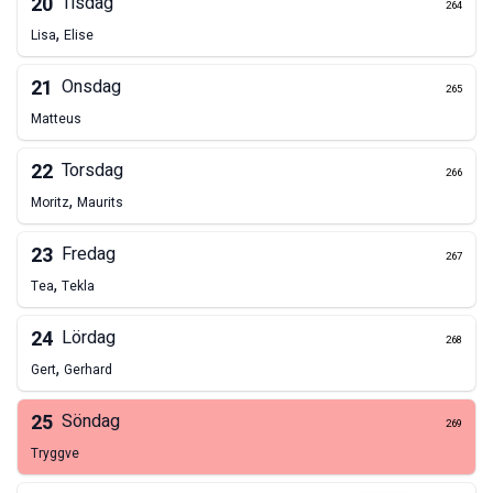
20
Tisdag
264
,
Lisa
Elise
21
Onsdag
265
Matteus
22
Torsdag
266
,
Moritz
Maurits
23
Fredag
267
,
Tea
Tekla
24
Lördag
268
,
Gert
Gerhard
25
Söndag
269
Tryggve