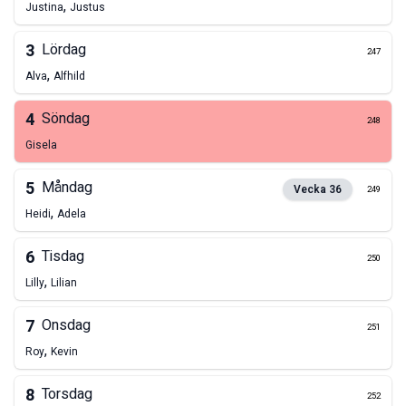
,
Justina
Justus
3
Lördag
247
,
Alva
Alfhild
4
Söndag
248
Gisela
5
Måndag
Vecka
36
249
,
Heidi
Adela
6
Tisdag
250
,
Lilly
Lilian
7
Onsdag
251
,
Roy
Kevin
8
Torsdag
252