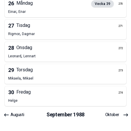
26
Måndag
Vecka
39
270
,
Einar
Enar
27
Tisdag
271
,
Rigmor
Dagmar
28
Onsdag
272
,
Leonard
Lennart
29
Torsdag
273
,
Mikaela
Mikael
30
Fredag
274
Helge
September
1988
Augusti
Oktober