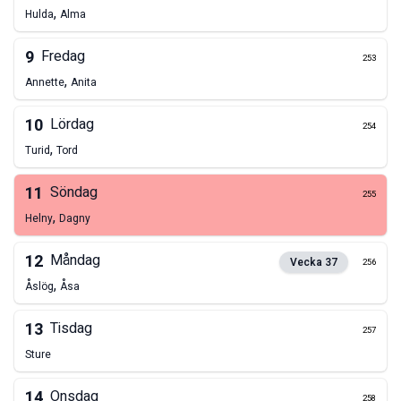
,
Hulda
Alma
9
Fredag
253
,
Annette
Anita
10
Lördag
254
,
Turid
Tord
11
Söndag
255
,
Helny
Dagny
12
Måndag
Vecka
37
256
,
Åslög
Åsa
13
Tisdag
257
Sture
14
Onsdag
258