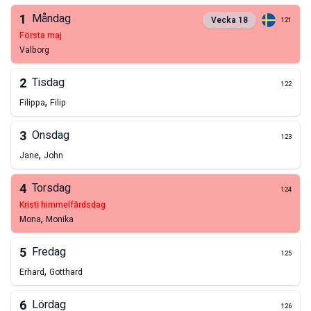
1
Måndag
Vecka
18
121
första maj
Valborg
2
Tisdag
122
,
Filippa
Filip
3
Onsdag
123
,
Jane
John
4
Torsdag
124
kristi himmelfärdsdag
,
Mona
Monika
5
Fredag
125
,
Erhard
Gotthard
6
Lördag
126