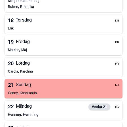
norges nationaldag
,
Ruben
Rebecka
18
Torsdag
138
Erik
19
Fredag
139
,
Majken
Maj
20
Lördag
140
,
Carola
Karolina
21
Söndag
141
,
Conny
Konstantin
22
Måndag
Vecka
21
142
,
Henning
Hemming