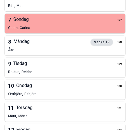
,
Rita
Marit
7
Söndag
127
,
Carita
Carina
8
Måndag
Vecka
19
128
Åke
9
Tisdag
129
,
Reidun
Reidar
10
Onsdag
130
,
Styrbjörn
Esbjörn
11
Torsdag
131
,
Märit
Märta
Fredag