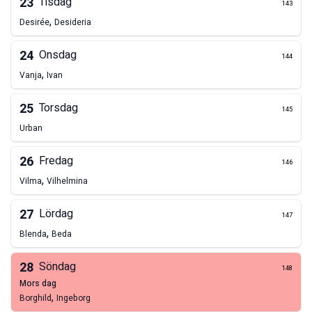
23
Tisdag
143
,
Desirée
Desideria
24
Onsdag
144
,
Vanja
Ivan
25
Torsdag
145
Urban
26
Fredag
146
,
Vilma
Vilhelmina
27
Lördag
147
,
Blenda
Beda
28
Söndag
148
mors dag
,
Borghild
Ingeborg