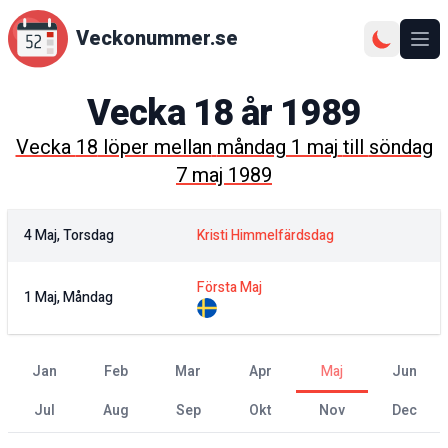
Veckonummer.se
Ope
Vecka
18
år
1989
Vecka
18
löper mellan
måndag 1 maj
till
söndag
7 maj 1989
4 Maj, Torsdag
Kristi Himmelfärdsdag
Första Maj
1 Maj, Måndag
jan
feb
mar
apr
maj
jun
jul
aug
sep
okt
nov
dec