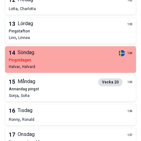
12
132
,
Lotta
Charlotta
13
Lördag
133
pingstafton
,
Linn
Linnea
14
Söndag
134
pingstdagen
,
Halvar
Halvard
15
Måndag
Vecka
20
135
annandag pingst
,
Sonja
Sofia
16
Tisdag
136
,
Ronny
Ronald
17
Onsdag
137