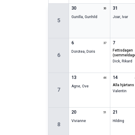
30
31
30
Gunilla
,
Gunhild
Joar
,
Ivar
5
6
7
37
fettisdagen
Dorotea
,
Doris
6
(semmeldag
Dick
,
Rikard
13
14
44
alla hjärtan
Agne
,
Ove
7
Valentin
20
21
51
Vivianne
Hilding
8