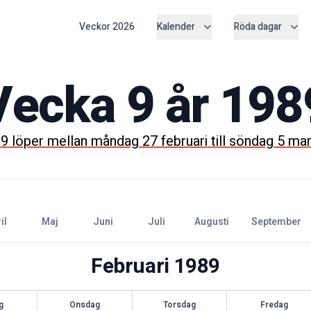
Veckor
2026
Kalender
Röda dagar
Vecka
9
år
198
a
9
löper mellan
måndag 27 februari
till
söndag 5 ma
ril
maj
juni
juli
augusti
september
Februari
1989
g
Onsdag
Torsdag
Fredag