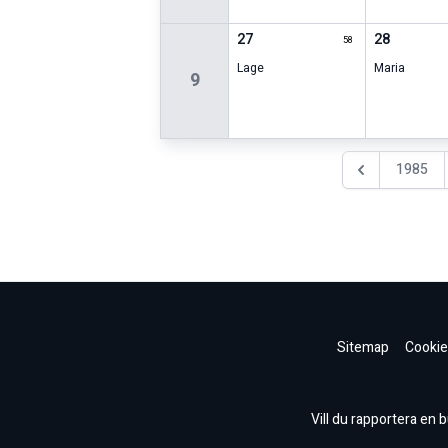
27
28
58
Lage
Maria
9
1985
Föregående år
Sitemap
Cookie
Vill du rapportera en bu