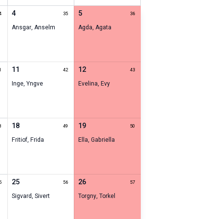
4
5
4
35
36
Ansgar
,
Anselm
Agda
,
Agata
11
12
1
42
43
Inge
,
Yngve
Evelina
,
Evy
18
19
8
49
50
Fritiof
,
Frida
Ella
,
Gabriella
25
26
5
56
57
Sigvard
,
Sivert
Torgny
,
Torkel