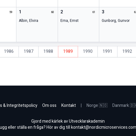
1
2
3
59
60
61
6
Albin
,
Elvira
Erna
,
Ernst
Gunborg
,
Gunvor
1986
1987
1988
1989
1990
1991
1992
s & Integritetspolicy
Om oss
Kontakt
|
Norge 🇳🇴
Danmark 🇩
Gjord med kärlek av Utvecklarakademin
gg eller ställa en fråga? Hör av dig till
kontakt@nordicmicroservices.co