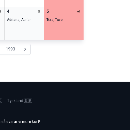
4
5
2
63
64
Adriana
,
Adrian
Tora
,
Tove
1993
Nästa år
🇰
Tyskland 🇩🇪
m
så svarar vi inom kort!