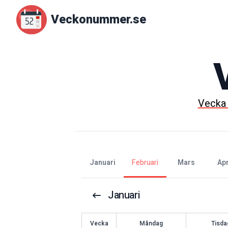
Veckonummer.se
Veck
januari
februari
mars
ap
Januari
V
ecka
Måndag
Tisda