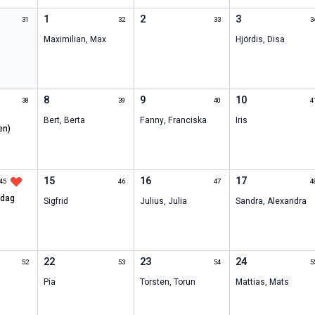
1
2
3
31
32
33
3
Maximilian
,
Max
Hjördis
,
Disa
8
9
10
38
39
40
4
Bert
,
Berta
Fanny
,
Franciska
Iris
en)
15
16
17
45
46
47
4
s dag
Sigfrid
Julius
,
Julia
Sandra
,
Alexandra
22
23
24
52
53
54
5
Pia
Torsten
,
Torun
Mattias
,
Mats