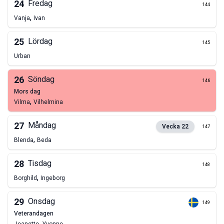
24
Fredag
144
,
Vanja
Ivan
25
Lördag
145
Urban
26
Söndag
146
mors dag
,
Vilma
Vilhelmina
27
Måndag
Vecka
22
147
,
Blenda
Beda
28
Tisdag
148
,
Borghild
Ingeborg
29
Onsdag
149
veterandagen
,