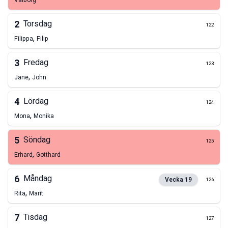
Valborg
2
Torsdag
122
,
Filippa
Filip
3
Fredag
123
,
Jane
John
4
Lördag
124
,
Mona
Monika
5
Söndag
125
,
Erhard
Gotthard
6
Måndag
Vecka
19
126
,
Rita
Marit
7
Tisdag
127