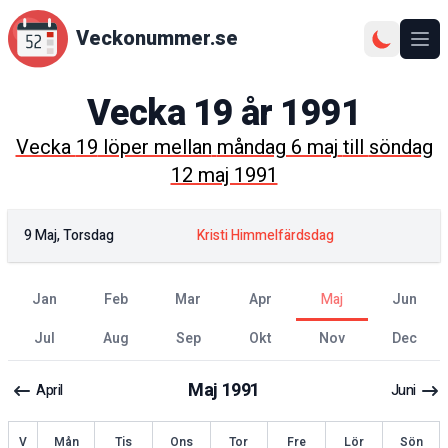
Veckonummer.se
Ope
Vecka
19
år
1991
Vecka
19
löper mellan
måndag 6 maj
till
söndag
12 maj 1991
9 Maj, Torsdag
Kristi Himmelfärdsdag
jan
feb
mar
apr
maj
jun
jul
aug
sep
okt
nov
dec
Maj
1991
April
Juni
ecka
V
Mån
Tis
Ons
Tor
Fre
Lör
Sön