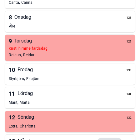
,
Carita
Carina
8
Onsdag
128
Åke
9
Torsdag
129
kristi himmelfärdsdag
,
Reidun
Reidar
10
Fredag
130
,
Styrbjörn
Esbjörn
11
Lördag
131
,
Märit
Märta
12
Söndag
132
,
Lotta
Charlotta