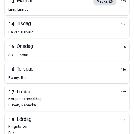
13
Måndag
Vecka
20
133
,
Linn
Linnea
14
Tisdag
134
,
Halvar
Halvard
15
Onsdag
135
,
Sonja
Sofia
16
Torsdag
136
,
Ronny
Ronald
17
Fredag
137
norges nationaldag
,
Ruben
Rebecka
18
Lördag
138
pingstafton
Erik