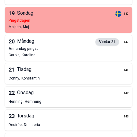
19
Söndag
139
pingstdagen
,
Majken
Maj
20
Måndag
Vecka
21
140
annandag pingst
,
Carola
Karolina
21
Tisdag
141
,
Conny
Konstantin
22
Onsdag
142
,
Henning
Hemming
23
Torsdag
143
,
Desirée
Desideria