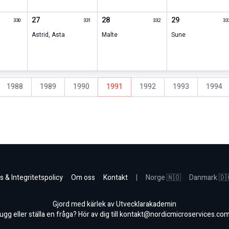
27
28
29
330
331
332
33
Astrid
,
Asta
Malte
Sune
1988
1989
1990
1991
1992
1993
1994
s & Integritetspolicy
Om oss
Kontakt
|
Norge 🇳🇴
Danmark 🇩
Gjord med kärlek av Utvecklarakademin
gg eller ställa en fråga? Hör av dig till
kontakt@nordicmicroservices.co