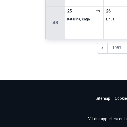
25
26
329
Katarina
,
Katja
Linus
48
1987
Föregående år
Sitemap
Cookie
Vill du rapportera en bu