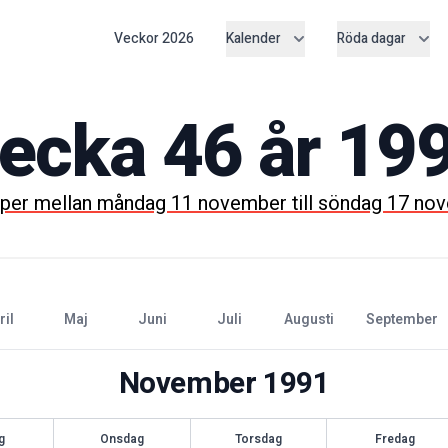
Veckor
2026
Kalender
Röda dagar
ecka
46
år
19
per mellan
måndag 11 november
till
söndag 17 no
pril
maj
juni
juli
augusti
september
November
1991
g
Onsdag
Torsdag
Fredag