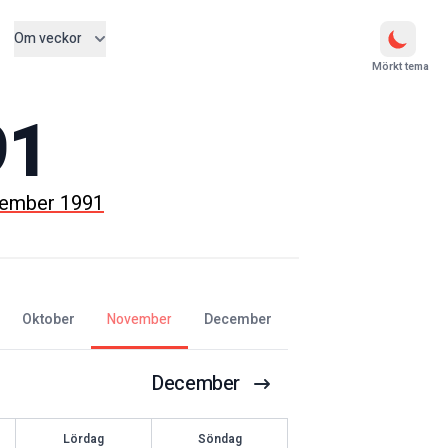
Om veckor
Mörkt tema
91
vember 1991
oktober
november
december
December
Lördag
Söndag