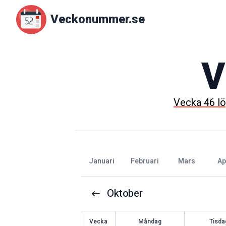
Veckonummer.se
V
Vecka
46
lö
januari
februari
mars
a
Oktober
V
ecka
Måndag
Tisda