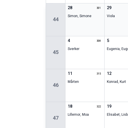
28
29
301
Simon
,
Simone
Viola
44
4
5
308
Sverker
Eugenia
,
Eug
45
11
12
315
Mårten
Konrad
,
Kurt
46
18
19
322
Lillemor
,
Moa
Elisabet
,
Lisb
47