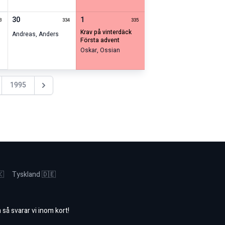
30
1
3
334
335
krav på vinterdäck
Andreas
,
Anders
första advent
Oskar
,
Ossian
1995
Nästa år
🇰
Tyskland 🇩🇪
m
så svarar vi inom kort!