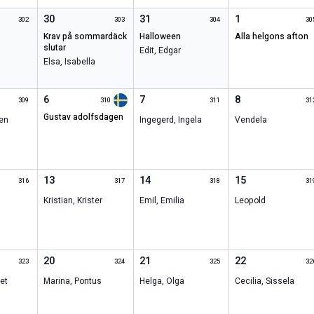
30
31
1
302
303
304
30
krav på sommardäck
halloween
alla helgons afton
slutar
Edit
,
Edgar
Elsa
,
Isabella
6
7
8
309
310
311
31
gustav adolfsdagen
en
Ingegerd
,
Ingela
Vendela
13
14
15
316
317
318
31
Kristian
,
Krister
Emil
,
Emilia
Leopold
20
21
22
323
324
325
32
et
Marina
,
Pontus
Helga
,
Olga
Cecilia
,
Sissela