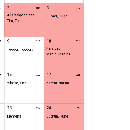
2
3
5
306
307
alla helgons dag
Hubert
,
Hugo
Tim
,
Tobias
9
10
2
313
314
fars dag
Teodor
,
Teodora
Martin
,
Martina
16
17
9
320
321
Vibeke
,
Viveka
Naemi
,
Naima
23
24
6
327
328
Klemens
Gudrun
,
Rune