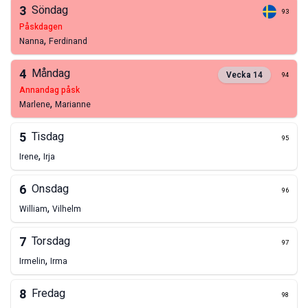
3
Söndag
93
påskdagen
,
Nanna
Ferdinand
4
Måndag
Vecka
14
94
annandag påsk
,
Marlene
Marianne
5
Tisdag
95
,
Irene
Irja
6
Onsdag
96
,
William
Vilhelm
7
Torsdag
97
,
Irmelin
Irma
8
Fredag
98