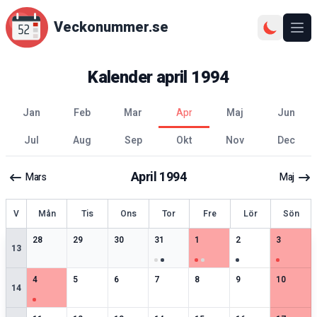
Veckonummer.se
Ope
Kalender
april
1994
jan
feb
mar
apr
maj
jun
jul
aug
sep
okt
nov
dec
April
1994
Mars
Maj
ecka
V
Mån
Tis
Ons
Tor
Fre
Lör
Sön
2
speciella datum
2
speciella datum
2
speciella datum
3
speciella datum
4
speciella datum
3
speciella datum
3
speciell
28
29
30
31
1
2
3
13
3
speciella datum
2
speciella datum
2
speciella datum
2
speciella datum
2
speciella datum
2
speciella datum
2
speciell
4
5
6
7
8
9
10
14