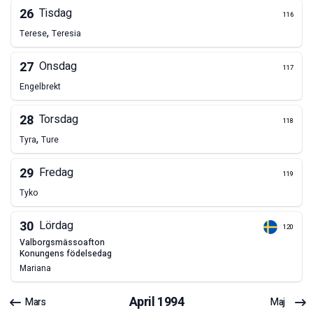
26
Tisdag
116
,
Terese
Teresia
27
Onsdag
117
Engelbrekt
28
Torsdag
118
,
Tyra
Ture
29
Fredag
119
Tyko
30
Lördag
120
valborgsmässoafton
konungens födelsedag
Mariana
April
1994
Mars
Maj