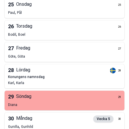
25
Onsdag
25
,
Paul
Pål
26
Torsdag
26
,
Bodil
Boel
27
Fredag
27
,
Göte
Göta
28
Lördag
28
konungens namnsdag
,
Karl
Karla
29
Söndag
29
Diana
30
Måndag
Vecka
5
30
,
Gunilla
Gunhild