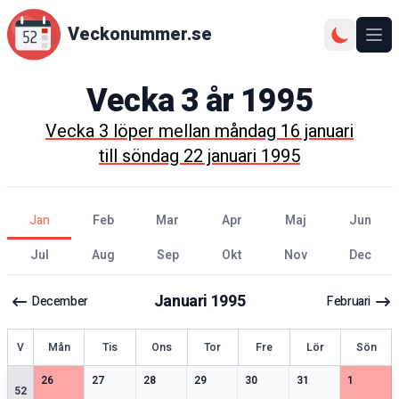
Veckonummer.se
Ope
Vecka
3
år
1995
Vecka
3
löper mellan
måndag 16 januari
till
söndag 22 januari 1995
jan
feb
mar
apr
maj
jun
jul
aug
sep
okt
nov
dec
Januari
1995
December
Februari
ecka
V
Mån
Tis
Ons
Tor
Fre
Lör
Sön
3
speciella datum
2
speciella datum
1
speciella datum
2
speciella datum
2
speciella datum
2
speciella datum
1
speciell
26
27
28
29
30
31
1
52