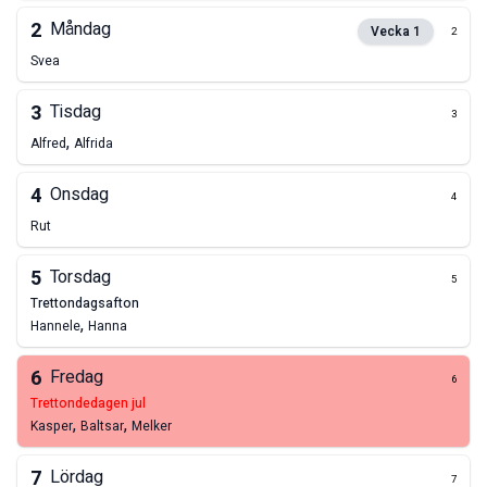
2
Måndag
Vecka
1
2
Svea
3
Tisdag
3
,
Alfred
Alfrida
4
Onsdag
4
Rut
5
Torsdag
5
trettondagsafton
,
Hannele
Hanna
6
Fredag
6
trettondedagen jul
,
,
Kasper
Baltsar
Melker
7
Lördag
7