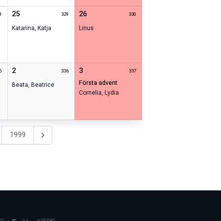
25
26
8
329
330
Katarina
,
Katja
Linus
2
3
5
336
337
första advent
Beata
,
Beatrice
Cornelia
,
Lydia
1999
Nästa år