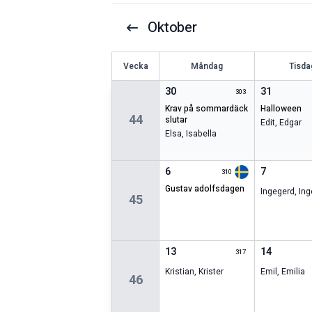
Oktober
V
ecka
Måndag
Tisda
30
31
303
krav på sommardäck
halloween
44
slutar
Edit
,
Edgar
Elsa
,
Isabella
6
7
310
gustav adolfsdagen
Ingegerd
,
Ing
45
13
14
317
Kristian
,
Krister
Emil
,
Emilia
46