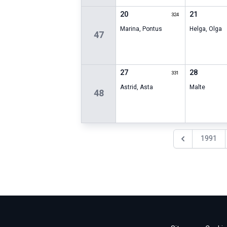
20
21
324
Marina
,
Pontus
Helga
,
Olga
47
27
28
331
Astrid
,
Asta
Malte
48
1991
Föregående år