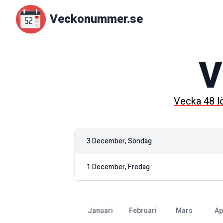
Veckonummer.se
V
Vecka
48
l
3 December, Söndag
1 December, Fredag
januari
februari
mars
a