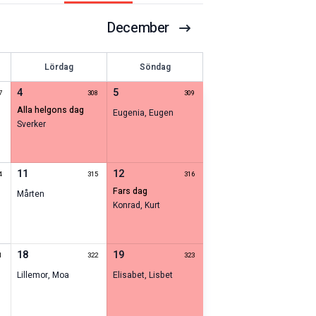
December
Lördag
Söndag
4
5
7
308
309
alla helgons dag
Eugenia
,
Eugen
Sverker
11
12
4
315
316
fars dag
Mårten
Konrad
,
Kurt
18
19
1
322
323
Lillemor
,
Moa
Elisabet
,
Lisbet