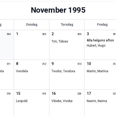
November
1995
g
Onsdag
Torsdag
Fredag
1
2
3
304
305
306
30
alla helgons afton
Tim
,
Tobias
Hubert
,
Hugo
8
9
10
311
312
313
31
ela
Vendela
Teodor
,
Teodora
Martin
,
Martina
15
16
17
318
319
320
32
Leopold
Vibeke
,
Viveka
Naemi
,
Naima