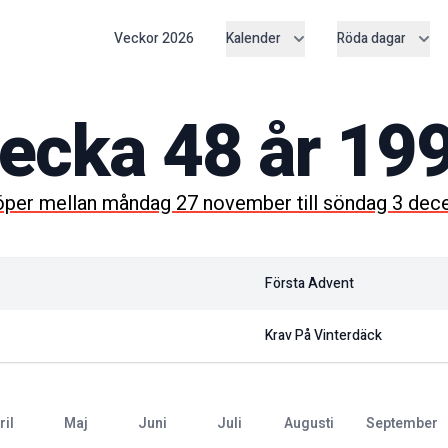
Veckor
2026
Kalender
Röda dagar
ecka
48
år
19
öper mellan
måndag 27 november
till
söndag 3 dec
Första Advent
Krav På Vinterdäck
pril
maj
juni
juli
augusti
september