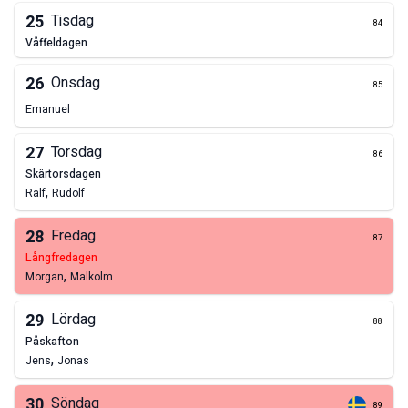
25
Tisdag
84
våffeldagen
26
Onsdag
85
Emanuel
27
Torsdag
86
skärtorsdagen
,
Ralf
Rudolf
28
Fredag
87
långfredagen
,
Morgan
Malkolm
29
Lördag
88
påskafton
,
Jens
Jonas
30
Söndag
89