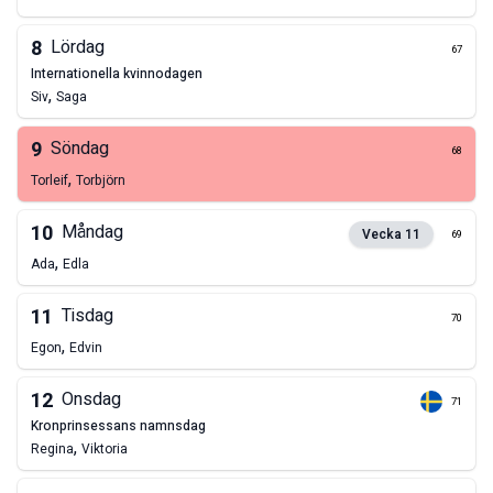
8
Lördag
67
internationella kvinnodagen
,
Siv
Saga
9
Söndag
68
,
Torleif
Torbjörn
10
Måndag
Vecka
11
69
,
Ada
Edla
11
Tisdag
70
,
Egon
Edvin
12
Onsdag
71
kronprinsessans namnsdag
,
Regina
Viktoria