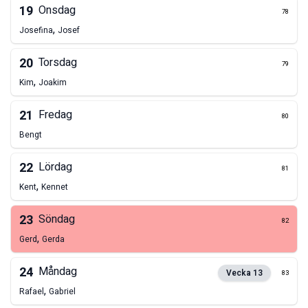
19
Onsdag
78
,
Josefina
Josef
20
Torsdag
79
,
Kim
Joakim
21
Fredag
80
Bengt
22
Lördag
81
,
Kent
Kennet
23
Söndag
82
,
Gerd
Gerda
24
Måndag
Vecka
13
83
,
Rafael
Gabriel