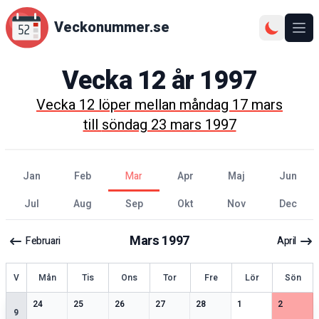
Veckonummer.se
Ope
Vecka
12
år
1997
Vecka
12
löper mellan
måndag 17 mars
till
söndag 23 mars 1997
jan
feb
mar
apr
maj
jun
jul
aug
sep
okt
nov
dec
Mars
1997
Februari
April
ecka
V
Mån
Tis
Ons
Tor
Fre
Lör
Sön
2
speciella datum
2
speciella datum
2
speciella datum
1
speciella datum
1
speciella datum
2
speciella datum
2
speciell
24
25
26
27
28
1
2
9