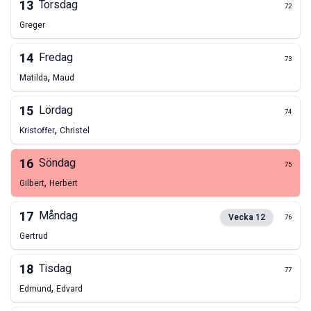
13
Torsdag
72
Greger
14
Fredag
73
,
Matilda
Maud
15
Lördag
74
,
Kristoffer
Christel
16
Söndag
75
,
Gilbert
Herbert
17
Måndag
Vecka
12
76
Gertrud
18
Tisdag
77
,
Edmund
Edvard