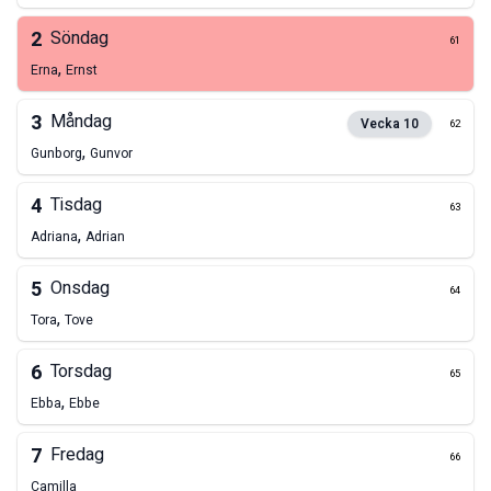
2
Söndag
61
,
Erna
Ernst
3
Måndag
Vecka
10
62
,
Gunborg
Gunvor
4
Tisdag
63
,
Adriana
Adrian
5
Onsdag
64
,
Tora
Tove
6
Torsdag
65
,
Ebba
Ebbe
7
Fredag
66
Camilla