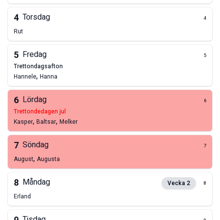
4
Torsdag
4
Rut
5
Fredag
5
trettondagsafton
,
Hannele
Hanna
6
Lördag
6
trettondedagen jul
,
,
Kasper
Baltsar
Melker
7
Söndag
7
,
August
Augusta
8
Måndag
Vecka
2
8
Erland
Tisdag