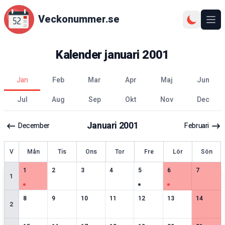
Veckonummer.se
Ope
Kalender
januari
2001
jan
feb
mar
apr
maj
jun
jul
aug
sep
okt
nov
dec
Januari
2001
December
Februari
ecka
V
Mån
Tis
Ons
Tor
Fre
Lör
Sön
1
speciella datum
1
speciella datum
2
speciella datum
1
speciella datum
3
speciella datum
4
speciella datum
2
speciell
1
2
3
4
5
6
7
1
1
speciella datum
2
speciella datum
2
speciella datum
2
speciella datum
1
speciella datum
1
speciella datum
2
speciell
8
9
10
11
12
13
14
2