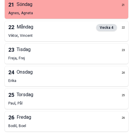
21
Söndag
21
,
Agnes
Agneta
22
Måndag
Vecka
4
22
,
Viktor
Vincent
23
Tisdag
23
,
Freja
Frej
24
Onsdag
24
Erika
25
Torsdag
25
,
Paul
Pål
26
Fredag
26
,
Bodil
Boel