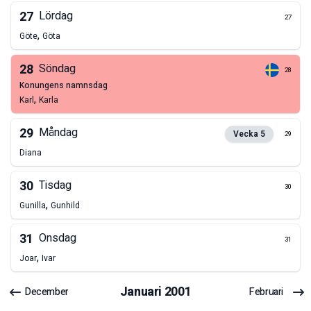
27
Lördag
27
,
Göte
Göta
28
Söndag
28
konungens namnsdag
,
Karl
Karla
29
Måndag
Vecka
5
29
Diana
30
Tisdag
30
,
Gunilla
Gunhild
31
Onsdag
31
,
Joar
Ivar
Januari
2001
December
Februari