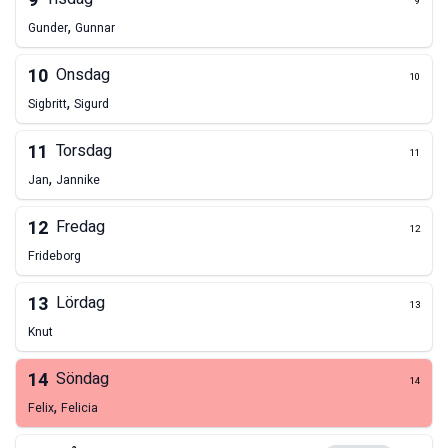
9
9
,
Gunder
Gunnar
10
Onsdag
10
,
Sigbritt
Sigurd
11
Torsdag
11
,
Jan
Jannike
12
Fredag
12
Frideborg
13
Lördag
13
Knut
14
Söndag
14
,
Felix
Felicia