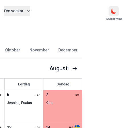
Om veckor
Mörkt tema
oktober
november
december
Augusti
Lördag
Söndag
6
7
6
187
188
Jessika
,
Esaias
Klas
13
14
3
194
195