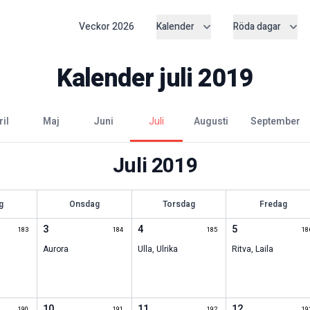
Veckor
2026
Kalender
Röda dagar
Kalender
juli
2019
ril
maj
juni
juli
augusti
september
Juli
2019
g
Onsdag
Torsdag
Fredag
3
4
5
183
184
185
18
Aurora
Ulla
,
Ulrika
Ritva
,
Laila
10
11
12
190
191
192
19