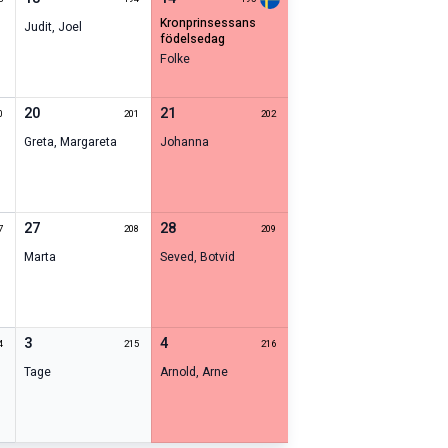
kronprinsessans
Judit
,
Joel
födelsedag
Folke
20
21
0
201
202
Greta
,
Margareta
Johanna
27
28
7
208
209
Marta
Seved
,
Botvid
3
4
4
215
216
Tage
Arnold
,
Arne