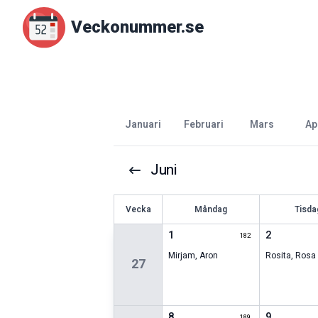
Veckonummer.se
januari
februari
mars
ap
Juni
V
ecka
Måndag
Tisda
1
2
182
Mirjam
,
Aron
Rosita
,
Rosa
27
8
9
189