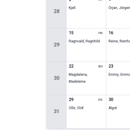
Kjell
Örjan
,
Jörge
28
15
16
196
Ragnvald
,
Ragnhild
Reine
,
Reinh
29
22
23
203
Magdalena
,
Emmy
,
Emm
30
Madeleine
29
30
210
Olle
,
Olof
Algot
31