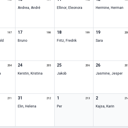
n
Andrea
,
André
Ellinor
,
Eleonora
Hermine
,
Herman
17
18
19
197
198
199
20
old
Bruno
Fritz
,
Fredrik
Sara
24
25
26
204
205
206
20
a
Kerstin
,
Kristina
Jakob
Jasmine
,
Jesper
31
1
2
211
212
213
21
Elin
,
Helena
Per
Kajsa
,
Karin