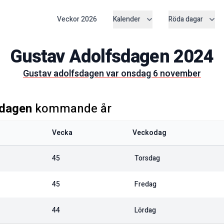
Veckor
2026
Kalender
Röda dagar
Gustav Adolfsdagen
2024
gustav adolfsdagen
var
onsdag 6 november
sdagen
kommande år
Vecka
Veckodag
45
Torsdag
45
Fredag
44
Lördag