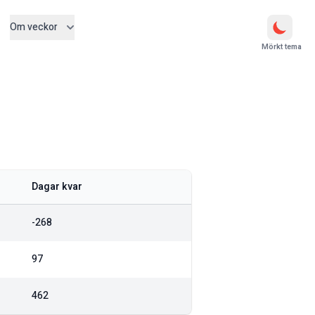
Om veckor
Mörkt tema
Dagar kvar
-268
97
462