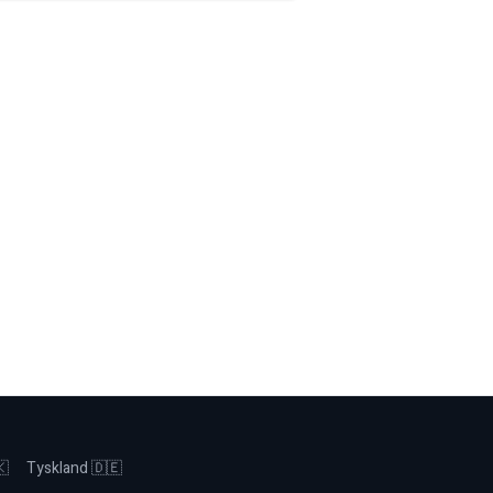
🇰
Tyskland 🇩🇪