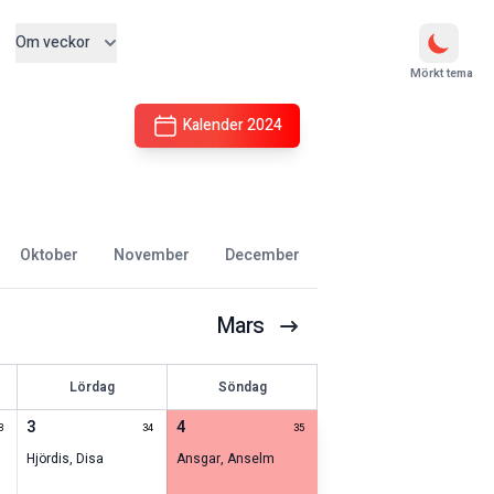
Om veckor
Mörkt tema
Kalender
2024
oktober
november
december
Mars
Lördag
Söndag
3
4
3
34
35
Hjördis
,
Disa
Ansgar
,
Anselm