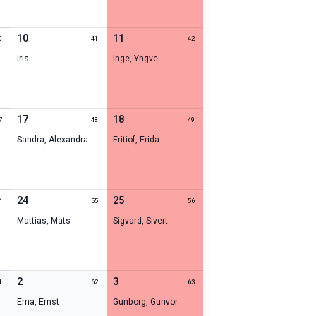
10
11
0
41
42
Iris
Inge
,
Yngve
17
18
7
48
49
Sandra
,
Alexandra
Fritiof
,
Frida
24
25
4
55
56
Mattias
,
Mats
Sigvard
,
Sivert
2
3
1
62
63
Erna
,
Ernst
Gunborg
,
Gunvor