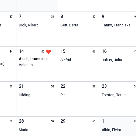
7
8
9
37
38
39
4
s
Dick
,
Rikard
Bert
,
Berta
Fanny
,
Franciska
14
15
16
44
45
46
4
alla hjärtans dag
Sigfrid
Julius
,
Julia
en)
Valentin
21
22
23
51
52
53
5
Hilding
Pia
Torsten
,
Torun
28
29
1
58
59
60
6
Maria
Albin
,
Elvira