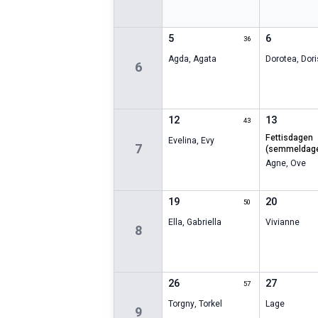
5
6
36
Agda
,
Agata
Dorotea
,
Dori
6
12
13
43
fettisdagen
Evelina
,
Evy
7
(semmeldag
Agne
,
Ove
19
20
50
Ella
,
Gabriella
Vivianne
8
26
27
57
Torgny
,
Torkel
Lage
9