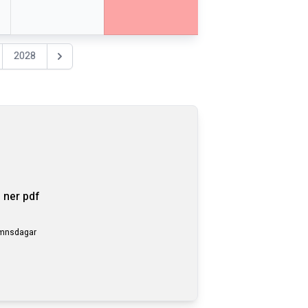
2028
Nästa år
 ner pdf
amnsdagar