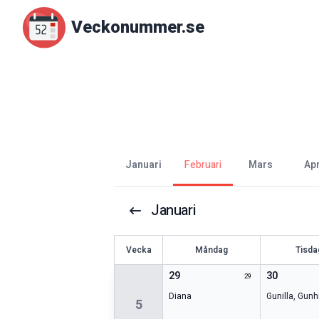
Veckonummer.se
januari
februari
mars
ap
Januari
V
ecka
Måndag
Tisda
29
30
29
Diana
Gunilla
,
Gunhi
5