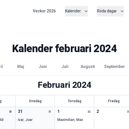
Veckor
2026
Kalender
Röda dagar
Kalender
februari
2024
ril
maj
juni
juli
augusti
september
Februari
2024
g
Onsdag
Torsdag
Fredag
31
1
2
30
31
32
3
ld
Ivar
,
Joar
Maximilian
,
Max