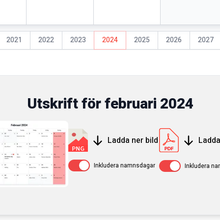
2021
2022
2023
2024
2025
2026
2027
Utskrift för
februari
2024
Ladda ner bild
Ladda
Av / På
Av / På
Inkludera namnsdagar
Inkludera n