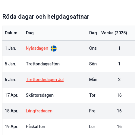
Röda dagar och helgdagsaftnar
Datum
Dag
Dag
Vecka (
2025
)
1 Jan.
Nyårsdagen
Ons
1
5 Jan.
Trettondagsafton
Sön
1
6 Jan.
Trettondedagen Jul
Mån
2
17 Apr.
Skärtorsdagen
Tor
16
18 Apr.
Långfredagen
Fre
16
19 Apr.
Påskafton
Lör
16