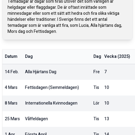
Temadagar är dagar som firas utöver det som vanligen är
helgdagar eller flaggdagar. De är oftast inrättade som
minnesdagar eller som ett sätt att hedra och fira olika viktiga
händelser eller traditioner. I Sverige finns det ett antal
temadagar som är vanliga att fira, som Lucia, Alla hjärtans dag,
Mors dag och Fettisdagen.
Datum
Dag
Dag
Vecka (
2025
)
14 Feb.
Alla Hjärtans Dag
Fre
7
4 Mars
Fettisdagen (semmeldagen)
Tis
10
8 Mars
Internationella Kvinnodagen
Lör
10
25 Mars
Våffeldagen
Tis
13
1 Apr.
Första April
Tis
14