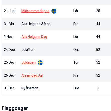
21 Juni
Midsommardagen
Lör
25
31 Okt.
Alla Helgons Afton
Fre
44
1 Nov.
Alla Helgons Dag
Lör
44
24 Dec.
Julafton
Ons
52
25 Dec.
Juldagen
Tor
52
26 Dec.
Annandag Jul
Fre
52
31 Dec.
Nyårsafton
Ons
1
Flaggdagar