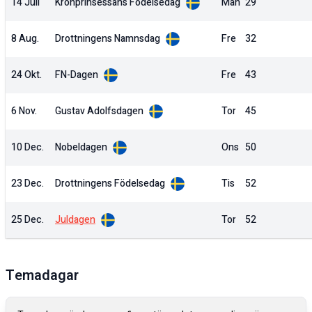
14 Juli
Kronprinsessans Födelsedag
Mån
29
8 Aug.
Drottningens Namnsdag
Fre
32
24 Okt.
FN-Dagen
Fre
43
6 Nov.
Gustav Adolfsdagen
Tor
45
10 Dec.
Nobeldagen
Ons
50
23 Dec.
Drottningens Födelsedag
Tis
52
25 Dec.
Juldagen
Tor
52
Temadagar