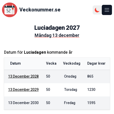
Veckonummer.se
Ope
Luciadagen
2027
måndag 13 december
Datum för
Luciadagen
kommande år
Datum
Vecka
Veckodag
Dagar kvar
13 December 2028
50
Onsdag
865
13 December 2029
50
Torsdag
1230
13 December 2030
50
Fredag
1595