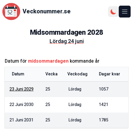
Veckonummer.se
Ope
Midsommardagen
2028
lördag 24 juni
Datum för
midsommardagen
kommande år
Datum
Vecka
Veckodag
Dagar kvar
23 Juni 2029
25
Lördag
1057
22 Juni 2030
25
Lördag
1421
21 Juni 2031
25
Lördag
1785