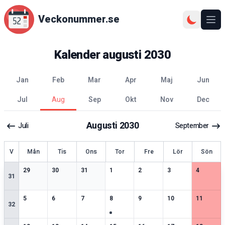
Veckonummer.se
Ope
Kalender
augusti
2030
jan
feb
mar
apr
maj
jun
jul
aug
sep
okt
nov
dec
Augusti
2030
Juli
September
ecka
V
Mån
Tis
Ons
Tor
Fre
Lör
Sön
2
speciella datum
1
speciella datum
2
speciella datum
1
speciella datum
2
speciella datum
1
speciella datum
2
speciell
29
30
31
1
2
3
4
31
2
speciella datum
2
speciella datum
2
speciella datum
3
speciella datum
1
speciella datum
1
speciella datum
1
speciell
5
6
7
8
9
10
11
32