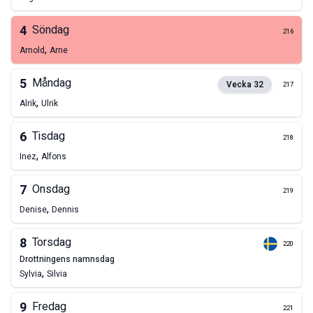
4
Söndag
216
,
Arnold
Arne
5
Måndag
Vecka
32
217
,
Alrik
Ulrik
6
Tisdag
218
,
Inez
Alfons
7
Onsdag
219
,
Denise
Dennis
8
Torsdag
220
drottningens namnsdag
,
Sylvia
Silvia
9
Fredag
221