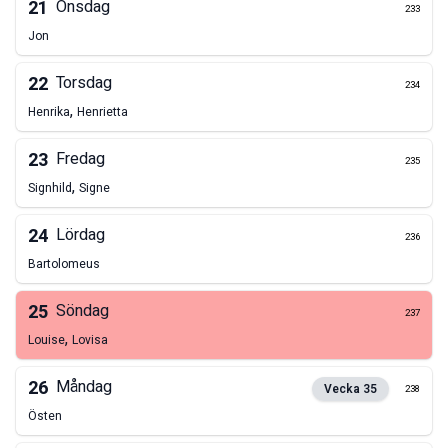
21
Onsdag
233
Jon
22
Torsdag
234
,
Henrika
Henrietta
23
Fredag
235
,
Signhild
Signe
24
Lördag
236
Bartolomeus
25
Söndag
237
,
Louise
Lovisa
26
Måndag
Vecka
35
238
Östen