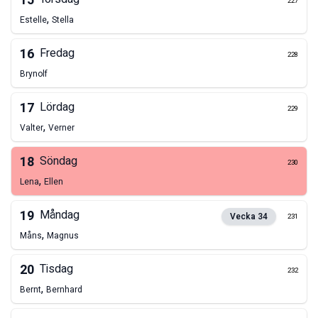
15
227
,
Estelle
Stella
16
Fredag
228
Brynolf
17
Lördag
229
,
Valter
Verner
18
Söndag
230
,
Lena
Ellen
19
Måndag
Vecka
34
231
,
Måns
Magnus
20
Tisdag
232
,
Bernt
Bernhard