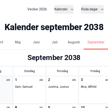
Veckor
2026
Kalender
Röda dagar
Kalender
september
2038
ril
maj
juni
juli
augusti
september
September
2038
g
Onsdag
Torsdag
Fredag
1
2
3
243
244
245
24
Sam
,
Samuel
Justina
,
Justus
Alva
,
Alfhild
8
9
10
250
251
252
25