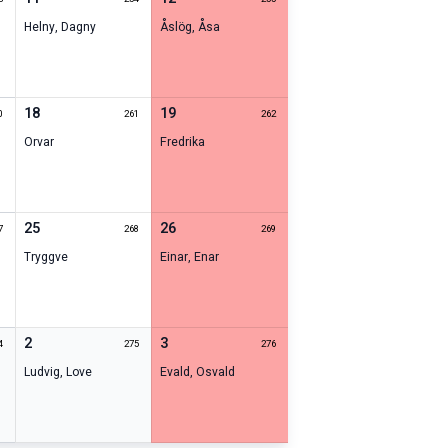
Helny
,
Dagny
Åslög
,
Åsa
18
19
0
261
262
Orvar
Fredrika
25
26
7
268
269
Tryggve
Einar
,
Enar
2
3
4
275
276
Ludvig
,
Love
Evald
,
Osvald