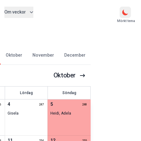
Om veckor
Mörkt tema
oktober
november
december
Oktober
Lördag
Söndag
4
5
6
247
248
Gisela
Heidi
,
Adela
11
12
3
254
255