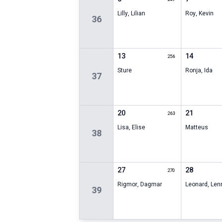
Lilly
,
Lilian
Roy
,
Kevin
36
13
14
256
Sture
Ronja
,
Ida
37
20
21
263
Lisa
,
Elise
Matteus
38
27
28
270
Rigmor
,
Dagmar
Leonard
,
Len
39