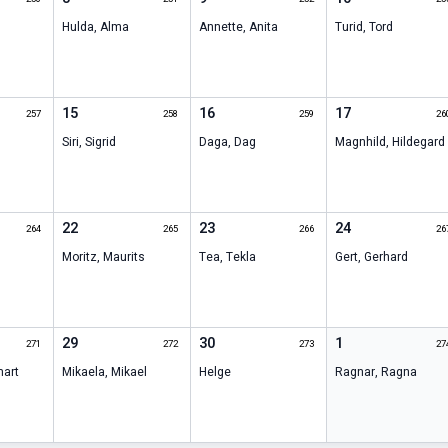
Hulda
,
Alma
Annette
,
Anita
Turid
,
Tord
15
16
17
257
258
259
26
Siri
,
Sigrid
Daga
,
Dag
Magnhild
,
Hildegard
22
23
24
264
265
266
26
Moritz
,
Maurits
Tea
,
Tekla
Gert
,
Gerhard
29
30
1
271
272
273
27
nart
Mikaela
,
Mikael
Helge
Ragnar
,
Ragna