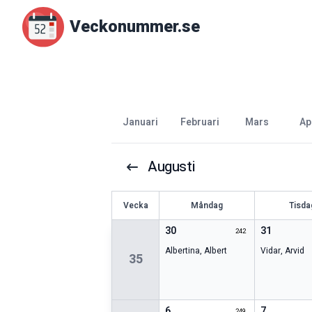
Veckonummer.se
januari
februari
mars
ap
Augusti
V
ecka
Måndag
Tisda
30
31
242
Albertina
,
Albert
Vidar
,
Arvid
35
6
7
249