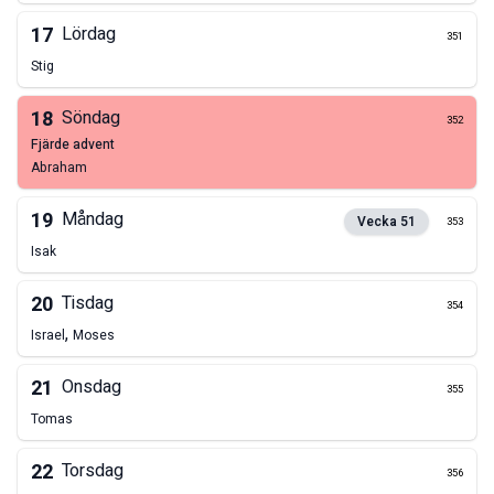
17
Lördag
351
Stig
18
Söndag
352
fjärde advent
Abraham
19
Måndag
Vecka
51
353
Isak
20
Tisdag
354
,
Israel
Moses
21
Onsdag
355
Tomas
22
Torsdag
356