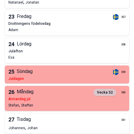
,
Natanael
Jonatan
23
Fredag
357
drottningens födelsedag
Adam
24
Lördag
358
julafton
Eva
25
Söndag
359
juldagen
26
Måndag
Vecka
52
360
annandag jul
,
Stefan
Staffan
27
Tisdag
361
,
Johannes
Johan