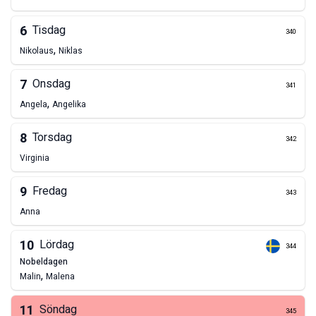
6
Tisdag
340
,
Nikolaus
Niklas
7
Onsdag
341
,
Angela
Angelika
8
Torsdag
342
Virginia
9
Fredag
343
Anna
10
Lördag
344
nobeldagen
,
Malin
Malena
11
Söndag
345