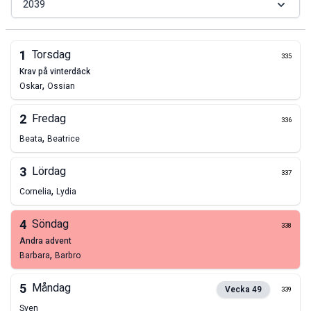
2039
1
Torsdag
335
krav på vinterdäck
,
Oskar
Ossian
2
Fredag
336
,
Beata
Beatrice
3
Lördag
337
,
Cornelia
Lydia
4
Söndag
338
andra advent
,
Barbara
Barbro
5
Måndag
Vecka
49
339
Sven