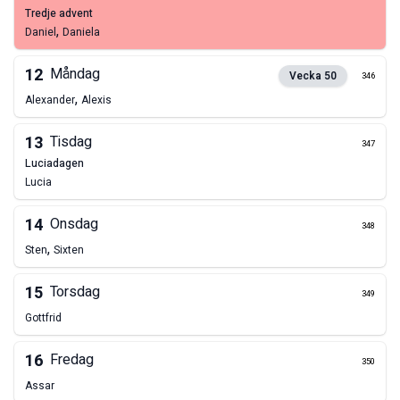
tredje advent
,
Daniel
Daniela
12
Måndag
Vecka
50
346
,
Alexander
Alexis
13
Tisdag
347
Luciadagen
Lucia
14
Onsdag
348
,
Sten
Sixten
15
Torsdag
349
Gottfrid
16
Fredag
350
Assar