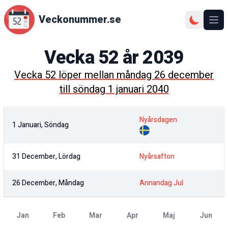
Veckonummer.se
Ope
Vecka
52
år
2039
Vecka
52
löper mellan
måndag 26 december
till
söndag 1 januari 2040
Nyårsdagen
1 Januari, Söndag
31 December, Lördag
Nyårsafton
26 December, Måndag
Annandag Jul
jan
feb
mar
apr
maj
jun