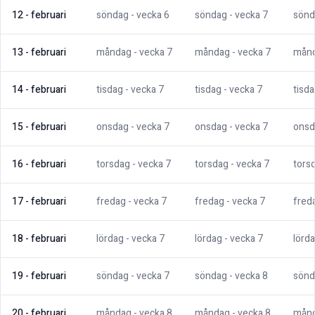
12
-
februari
söndag
- vecka
6
söndag
- vecka
7
sönd
13
-
februari
måndag
- vecka
7
måndag
- vecka
7
mån
14
-
februari
tisdag
- vecka
7
tisdag
- vecka
7
tisd
15
-
februari
onsdag
- vecka
7
onsdag
- vecka
7
onsd
16
-
februari
torsdag
- vecka
7
torsdag
- vecka
7
tors
17
-
februari
fredag
- vecka
7
fredag
- vecka
7
fred
18
-
februari
lördag
- vecka
7
lördag
- vecka
7
lörd
19
-
februari
söndag
- vecka
7
söndag
- vecka
8
sönd
20
-
februari
måndag
- vecka
8
måndag
- vecka
8
mån