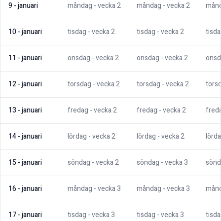
9
-
januari
måndag
- vecka
2
måndag
- vecka
2
mån
10
-
januari
tisdag
- vecka
2
tisdag
- vecka
2
tisd
11
-
januari
onsdag
- vecka
2
onsdag
- vecka
2
onsd
12
-
januari
torsdag
- vecka
2
torsdag
- vecka
2
tors
13
-
januari
fredag
- vecka
2
fredag
- vecka
2
fred
14
-
januari
lördag
- vecka
2
lördag
- vecka
2
lörd
15
-
januari
söndag
- vecka
2
söndag
- vecka
3
sönd
16
-
januari
måndag
- vecka
3
måndag
- vecka
3
mån
17
-
januari
tisdag
- vecka
3
tisdag
- vecka
3
tisd