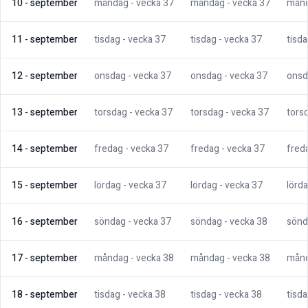
10
-
september
måndag
- vecka
37
måndag
- vecka
37
mån
11
-
september
tisdag
- vecka
37
tisdag
- vecka
37
tisd
12
-
september
onsdag
- vecka
37
onsdag
- vecka
37
onsd
13
-
september
torsdag
- vecka
37
torsdag
- vecka
37
tors
14
-
september
fredag
- vecka
37
fredag
- vecka
37
fred
15
-
september
lördag
- vecka
37
lördag
- vecka
37
lörd
16
-
september
söndag
- vecka
37
söndag
- vecka
38
sönd
17
-
september
måndag
- vecka
38
måndag
- vecka
38
mån
18
-
september
tisdag
- vecka
38
tisdag
- vecka
38
tisd