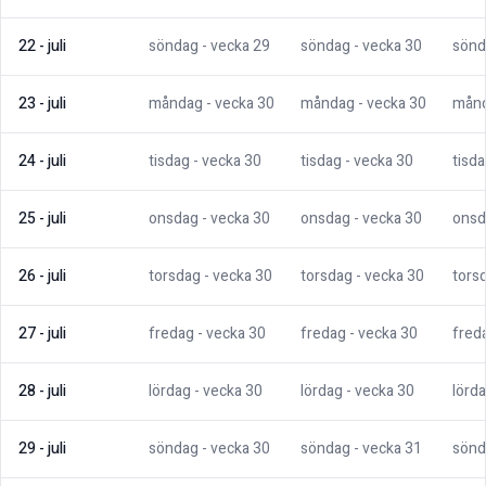
22
-
juli
söndag
- vecka
29
söndag
- vecka
30
sönd
23
-
juli
måndag
- vecka
30
måndag
- vecka
30
mån
24
-
juli
tisdag
- vecka
30
tisdag
- vecka
30
tisd
25
-
juli
onsdag
- vecka
30
onsdag
- vecka
30
onsd
26
-
juli
torsdag
- vecka
30
torsdag
- vecka
30
tors
27
-
juli
fredag
- vecka
30
fredag
- vecka
30
fred
28
-
juli
lördag
- vecka
30
lördag
- vecka
30
lörd
29
-
juli
söndag
- vecka
30
söndag
- vecka
31
sönd