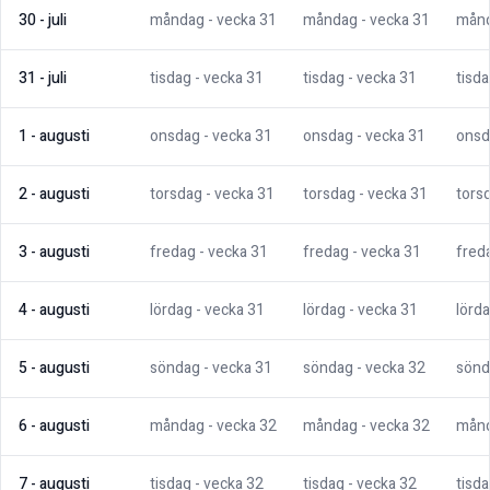
30
-
juli
måndag
- vecka
31
måndag
- vecka
31
mån
31
-
juli
tisdag
- vecka
31
tisdag
- vecka
31
tisd
1
-
augusti
onsdag
- vecka
31
onsdag
- vecka
31
onsd
2
-
augusti
torsdag
- vecka
31
torsdag
- vecka
31
tors
3
-
augusti
fredag
- vecka
31
fredag
- vecka
31
fred
4
-
augusti
lördag
- vecka
31
lördag
- vecka
31
lörd
5
-
augusti
söndag
- vecka
31
söndag
- vecka
32
sönd
6
-
augusti
måndag
- vecka
32
måndag
- vecka
32
mån
7
-
augusti
tisdag
- vecka
32
tisdag
- vecka
32
tisd