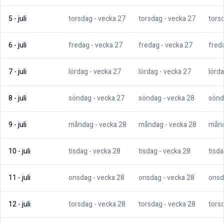
5
-
juli
torsdag
- vecka
27
torsdag
- vecka
27
tors
6
-
juli
fredag
- vecka
27
fredag
- vecka
27
fred
7
-
juli
lördag
- vecka
27
lördag
- vecka
27
lörd
8
-
juli
söndag
- vecka
27
söndag
- vecka
28
sönd
9
-
juli
måndag
- vecka
28
måndag
- vecka
28
mån
10
-
juli
tisdag
- vecka
28
tisdag
- vecka
28
tisd
11
-
juli
onsdag
- vecka
28
onsdag
- vecka
28
onsd
12
-
juli
torsdag
- vecka
28
torsdag
- vecka
28
tors