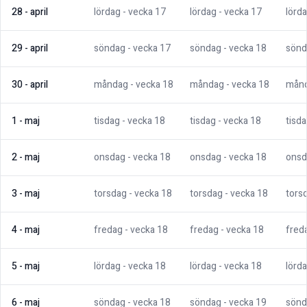
28
-
april
lördag
- vecka
17
lördag
- vecka
17
lörd
29
-
april
söndag
- vecka
17
söndag
- vecka
18
sönd
30
-
april
måndag
- vecka
18
måndag
- vecka
18
mån
1
-
maj
tisdag
- vecka
18
tisdag
- vecka
18
tisd
2
-
maj
onsdag
- vecka
18
onsdag
- vecka
18
onsd
3
-
maj
torsdag
- vecka
18
torsdag
- vecka
18
tors
4
-
maj
fredag
- vecka
18
fredag
- vecka
18
fred
5
-
maj
lördag
- vecka
18
lördag
- vecka
18
lörd
6
-
maj
söndag
- vecka
18
söndag
- vecka
19
sönd