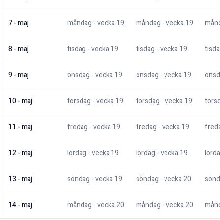
7
-
maj
måndag
- vecka
19
måndag
- vecka
19
mån
8
-
maj
tisdag
- vecka
19
tisdag
- vecka
19
tisd
9
-
maj
onsdag
- vecka
19
onsdag
- vecka
19
onsd
10
-
maj
torsdag
- vecka
19
torsdag
- vecka
19
tors
11
-
maj
fredag
- vecka
19
fredag
- vecka
19
fred
12
-
maj
lördag
- vecka
19
lördag
- vecka
19
lörd
13
-
maj
söndag
- vecka
19
söndag
- vecka
20
sönd
14
-
maj
måndag
- vecka
20
måndag
- vecka
20
mån