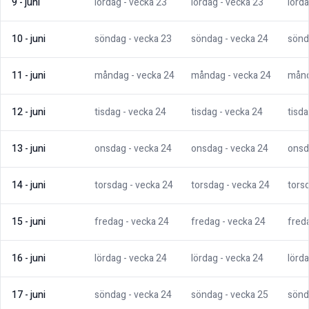
9
-
juni
lördag
- vecka
23
lördag
- vecka
23
lörd
10
-
juni
söndag
- vecka
23
söndag
- vecka
24
sönd
11
-
juni
måndag
- vecka
24
måndag
- vecka
24
mån
12
-
juni
tisdag
- vecka
24
tisdag
- vecka
24
tisd
13
-
juni
onsdag
- vecka
24
onsdag
- vecka
24
onsd
14
-
juni
torsdag
- vecka
24
torsdag
- vecka
24
tors
15
-
juni
fredag
- vecka
24
fredag
- vecka
24
fred
16
-
juni
lördag
- vecka
24
lördag
- vecka
24
lörd
17
-
juni
söndag
- vecka
24
söndag
- vecka
25
sönd