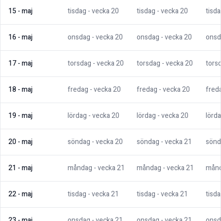
15
-
maj
tisdag
- vecka
20
tisdag
- vecka
20
tisd
16
-
maj
onsdag
- vecka
20
onsdag
- vecka
20
onsd
17
-
maj
torsdag
- vecka
20
torsdag
- vecka
20
tors
18
-
maj
fredag
- vecka
20
fredag
- vecka
20
fred
19
-
maj
lördag
- vecka
20
lördag
- vecka
20
lörd
20
-
maj
söndag
- vecka
20
söndag
- vecka
21
sönd
21
-
maj
måndag
- vecka
21
måndag
- vecka
21
mån
22
-
maj
tisdag
- vecka
21
tisdag
- vecka
21
tisd
23
-
maj
onsdag
- vecka
21
onsdag
- vecka
21
onsd