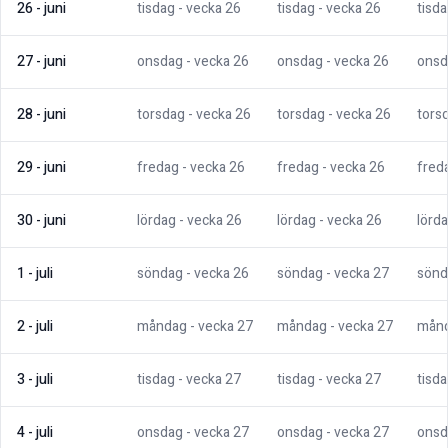
26
-
juni
tisdag
- vecka
26
tisdag
- vecka
26
tisd
27
-
juni
onsdag
- vecka
26
onsdag
- vecka
26
onsd
28
-
juni
torsdag
- vecka
26
torsdag
- vecka
26
tors
29
-
juni
fredag
- vecka
26
fredag
- vecka
26
fred
30
-
juni
lördag
- vecka
26
lördag
- vecka
26
lörd
1
-
juli
söndag
- vecka
26
söndag
- vecka
27
sönd
2
-
juli
måndag
- vecka
27
måndag
- vecka
27
mån
3
-
juli
tisdag
- vecka
27
tisdag
- vecka
27
tisd
4
-
juli
onsdag
- vecka
27
onsdag
- vecka
27
onsd