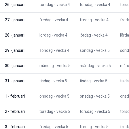
26
-
januari
torsdag
- vecka
4
torsdag
- vecka
4
tors
27
-
januari
fredag
- vecka
4
fredag
- vecka
4
fred
28
-
januari
lördag
- vecka
4
lördag
- vecka
4
lörd
29
-
januari
söndag
- vecka
4
söndag
- vecka
5
sönd
30
-
januari
måndag
- vecka
5
måndag
- vecka
5
mån
31
-
januari
tisdag
- vecka
5
tisdag
- vecka
5
tisd
1
-
februari
onsdag
- vecka
5
onsdag
- vecka
5
onsd
2
-
februari
torsdag
- vecka
5
torsdag
- vecka
5
tors
3
-
februari
fredag
- vecka
5
fredag
- vecka
5
fred