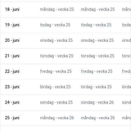
18
-
juni
måndag
- vecka
25
måndag
- vecka
25
mån
19
-
juni
tisdag
- vecka
25
tisdag
- vecka
25
tisd
20
-
juni
onsdag
- vecka
25
onsdag
- vecka
25
onsd
21
-
juni
torsdag
- vecka
25
torsdag
- vecka
25
tors
22
-
juni
fredag
- vecka
25
fredag
- vecka
25
fred
23
-
juni
lördag
- vecka
25
lördag
- vecka
25
lörd
24
-
juni
söndag
- vecka
25
söndag
- vecka
26
sönd
25
-
juni
måndag
- vecka
26
måndag
- vecka
26
mån