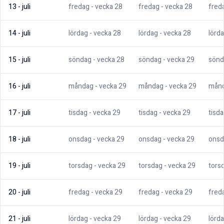
13
-
juli
fredag
- vecka
28
fredag
- vecka
28
fred
14
-
juli
lördag
- vecka
28
lördag
- vecka
28
lörd
15
-
juli
söndag
- vecka
28
söndag
- vecka
29
sönd
16
-
juli
måndag
- vecka
29
måndag
- vecka
29
mån
17
-
juli
tisdag
- vecka
29
tisdag
- vecka
29
tisd
18
-
juli
onsdag
- vecka
29
onsdag
- vecka
29
onsd
19
-
juli
torsdag
- vecka
29
torsdag
- vecka
29
tors
20
-
juli
fredag
- vecka
29
fredag
- vecka
29
fred
21
-
juli
lördag
- vecka
29
lördag
- vecka
29
lörd