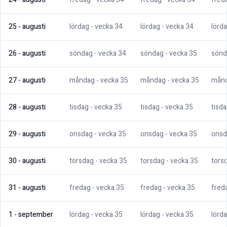
25
-
augusti
lördag
- vecka
34
lördag
- vecka
34
lörd
26
-
augusti
söndag
- vecka
34
söndag
- vecka
35
sönd
27
-
augusti
måndag
- vecka
35
måndag
- vecka
35
mån
28
-
augusti
tisdag
- vecka
35
tisdag
- vecka
35
tisd
29
-
augusti
onsdag
- vecka
35
onsdag
- vecka
35
onsd
30
-
augusti
torsdag
- vecka
35
torsdag
- vecka
35
tors
31
-
augusti
fredag
- vecka
35
fredag
- vecka
35
fred
1
-
september
lördag
- vecka
35
lördag
- vecka
35
lörd