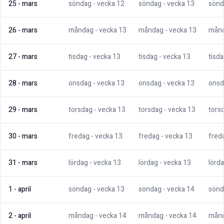
25
-
mars
söndag
- vecka
12
söndag
- vecka
13
sönd
26
-
mars
måndag
- vecka
13
måndag
- vecka
13
mån
27
-
mars
tisdag
- vecka
13
tisdag
- vecka
13
tisd
28
-
mars
onsdag
- vecka
13
onsdag
- vecka
13
onsd
29
-
mars
torsdag
- vecka
13
torsdag
- vecka
13
tors
30
-
mars
fredag
- vecka
13
fredag
- vecka
13
fred
31
-
mars
lördag
- vecka
13
lördag
- vecka
13
lörd
1
-
april
söndag
- vecka
13
söndag
- vecka
14
sönd
2
-
april
måndag
- vecka
14
måndag
- vecka
14
mån