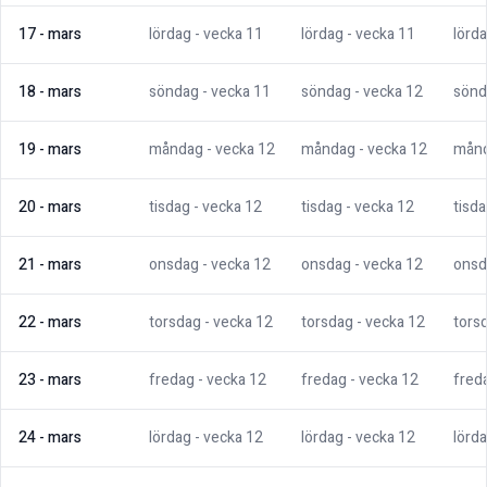
17
-
mars
lördag
- vecka
11
lördag
- vecka
11
lörd
18
-
mars
söndag
- vecka
11
söndag
- vecka
12
sönd
19
-
mars
måndag
- vecka
12
måndag
- vecka
12
mån
20
-
mars
tisdag
- vecka
12
tisdag
- vecka
12
tisd
21
-
mars
onsdag
- vecka
12
onsdag
- vecka
12
onsd
22
-
mars
torsdag
- vecka
12
torsdag
- vecka
12
tors
23
-
mars
fredag
- vecka
12
fredag
- vecka
12
fred
24
-
mars
lördag
- vecka
12
lördag
- vecka
12
lörd