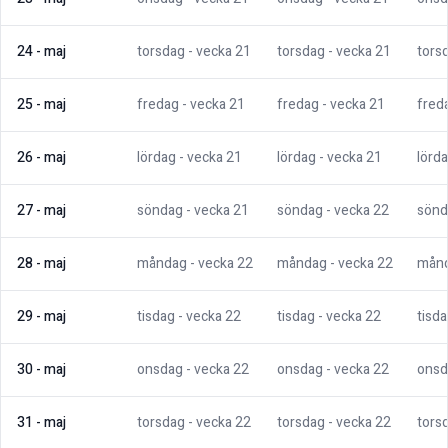
24
-
maj
torsdag
- vecka
21
torsdag
- vecka
21
tors
25
-
maj
fredag
- vecka
21
fredag
- vecka
21
fred
26
-
maj
lördag
- vecka
21
lördag
- vecka
21
lörd
27
-
maj
söndag
- vecka
21
söndag
- vecka
22
sönd
28
-
maj
måndag
- vecka
22
måndag
- vecka
22
mån
29
-
maj
tisdag
- vecka
22
tisdag
- vecka
22
tisd
30
-
maj
onsdag
- vecka
22
onsdag
- vecka
22
onsd
31
-
maj
torsdag
- vecka
22
torsdag
- vecka
22
tors