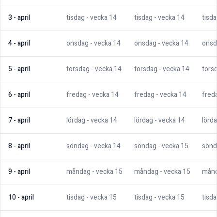
3
-
april
tisdag
- vecka
14
tisdag
- vecka
14
tisd
4
-
april
onsdag
- vecka
14
onsdag
- vecka
14
onsd
5
-
april
torsdag
- vecka
14
torsdag
- vecka
14
tors
6
-
april
fredag
- vecka
14
fredag
- vecka
14
fred
7
-
april
lördag
- vecka
14
lördag
- vecka
14
lörd
8
-
april
söndag
- vecka
14
söndag
- vecka
15
sönd
9
-
april
måndag
- vecka
15
måndag
- vecka
15
mån
10
-
april
tisdag
- vecka
15
tisdag
- vecka
15
tisd