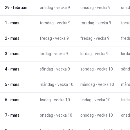
29
-
februari
onsdag
- vecka
9
onsdag
- vecka
9
onsd
1
-
mars
torsdag
- vecka
9
torsdag
- vecka
9
tors
2
-
mars
fredag
- vecka
9
fredag
- vecka
9
fred
3
-
mars
lördag
- vecka
9
lördag
- vecka
9
lörd
4
-
mars
söndag
- vecka
9
söndag
- vecka
10
sönd
5
-
mars
måndag
- vecka
10
måndag
- vecka
10
mån
6
-
mars
tisdag
- vecka
10
tisdag
- vecka
10
tisd
7
-
mars
onsdag
- vecka
10
onsdag
- vecka
10
onsd