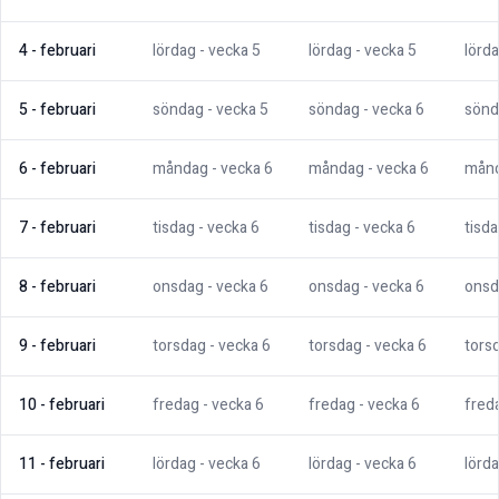
4
-
februari
lördag
- vecka
5
lördag
- vecka
5
lörd
5
-
februari
söndag
- vecka
5
söndag
- vecka
6
sönd
6
-
februari
måndag
- vecka
6
måndag
- vecka
6
mån
7
-
februari
tisdag
- vecka
6
tisdag
- vecka
6
tisd
8
-
februari
onsdag
- vecka
6
onsdag
- vecka
6
onsd
9
-
februari
torsdag
- vecka
6
torsdag
- vecka
6
tors
10
-
februari
fredag
- vecka
6
fredag
- vecka
6
fred
11
-
februari
lördag
- vecka
6
lördag
- vecka
6
lörd