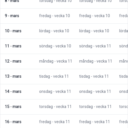
8
-
mars
torsdag
- vecka
10
torsdag
- vecka
10
tors
9
-
mars
fredag
- vecka
10
fredag
- vecka
10
fred
10
-
mars
lördag
- vecka
10
lördag
- vecka
10
lörd
11
-
mars
söndag
- vecka
10
söndag
- vecka
11
sönd
12
-
mars
måndag
- vecka
11
måndag
- vecka
11
mån
13
-
mars
tisdag
- vecka
11
tisdag
- vecka
11
tisd
14
-
mars
onsdag
- vecka
11
onsdag
- vecka
11
onsd
15
-
mars
torsdag
- vecka
11
torsdag
- vecka
11
tors
16
-
mars
fredag
- vecka
11
fredag
- vecka
11
fred