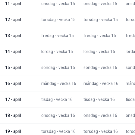
11
-
april
onsdag
- vecka
15
onsdag
- vecka
15
onsd
12
-
april
torsdag
- vecka
15
torsdag
- vecka
15
tors
13
-
april
fredag
- vecka
15
fredag
- vecka
15
fred
14
-
april
lördag
- vecka
15
lördag
- vecka
15
lörd
15
-
april
söndag
- vecka
15
söndag
- vecka
16
sönd
16
-
april
måndag
- vecka
16
måndag
- vecka
16
mån
17
-
april
tisdag
- vecka
16
tisdag
- vecka
16
tisd
18
-
april
onsdag
- vecka
16
onsdag
- vecka
16
onsd
19
-
april
torsdag
- vecka
16
torsdag
- vecka
16
tors