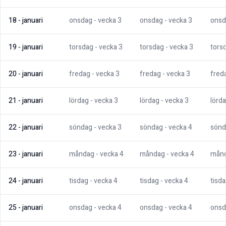
18
-
januari
onsdag
- vecka
3
onsdag
- vecka
3
onsd
19
-
januari
torsdag
- vecka
3
torsdag
- vecka
3
tors
20
-
januari
fredag
- vecka
3
fredag
- vecka
3
fred
21
-
januari
lördag
- vecka
3
lördag
- vecka
3
lörd
22
-
januari
söndag
- vecka
3
söndag
- vecka
4
sönd
23
-
januari
måndag
- vecka
4
måndag
- vecka
4
mån
24
-
januari
tisdag
- vecka
4
tisdag
- vecka
4
tisd
25
-
januari
onsdag
- vecka
4
onsdag
- vecka
4
onsd