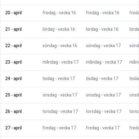
20
-
april
fredag
- vecka
16
fredag
- vecka
16
fred
21
-
april
lördag
- vecka
16
lördag
- vecka
16
lörd
22
-
april
söndag
- vecka
16
söndag
- vecka
17
sönd
23
-
april
måndag
- vecka
17
måndag
- vecka
17
mån
24
-
april
tisdag
- vecka
17
tisdag
- vecka
17
tisd
25
-
april
onsdag
- vecka
17
onsdag
- vecka
17
onsd
26
-
april
torsdag
- vecka
17
torsdag
- vecka
17
tors
27
-
april
fredag
- vecka
17
fredag
- vecka
17
fred