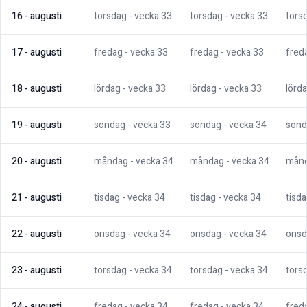
16
-
augusti
torsdag
- vecka
33
torsdag
- vecka
33
tors
17
-
augusti
fredag
- vecka
33
fredag
- vecka
33
fred
18
-
augusti
lördag
- vecka
33
lördag
- vecka
33
lörd
19
-
augusti
söndag
- vecka
33
söndag
- vecka
34
sönd
20
-
augusti
måndag
- vecka
34
måndag
- vecka
34
mån
21
-
augusti
tisdag
- vecka
34
tisdag
- vecka
34
tisd
22
-
augusti
onsdag
- vecka
34
onsdag
- vecka
34
onsd
23
-
augusti
torsdag
- vecka
34
torsdag
- vecka
34
tors
24
-
augusti
fredag
- vecka
34
fredag
- vecka
34
fred