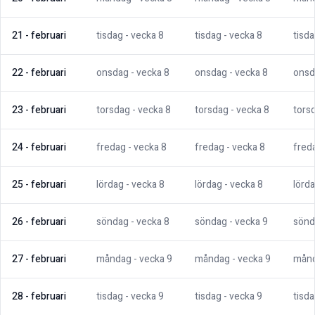
21
-
februari
tisdag
- vecka
8
tisdag
- vecka
8
tisd
22
-
februari
onsdag
- vecka
8
onsdag
- vecka
8
onsd
23
-
februari
torsdag
- vecka
8
torsdag
- vecka
8
tors
24
-
februari
fredag
- vecka
8
fredag
- vecka
8
fred
25
-
februari
lördag
- vecka
8
lördag
- vecka
8
lörd
26
-
februari
söndag
- vecka
8
söndag
- vecka
9
sönd
27
-
februari
måndag
- vecka
9
måndag
- vecka
9
mån
28
-
februari
tisdag
- vecka
9
tisdag
- vecka
9
tisd