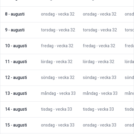
8
-
augusti
onsdag
- vecka
32
onsdag
- vecka
32
onsd
9
-
augusti
torsdag
- vecka
32
torsdag
- vecka
32
tors
10
-
augusti
fredag
- vecka
32
fredag
- vecka
32
fred
11
-
augusti
lördag
- vecka
32
lördag
- vecka
32
lörd
12
-
augusti
söndag
- vecka
32
söndag
- vecka
33
sönd
13
-
augusti
måndag
- vecka
33
måndag
- vecka
33
mån
14
-
augusti
tisdag
- vecka
33
tisdag
- vecka
33
tisd
15
-
augusti
onsdag
- vecka
33
onsdag
- vecka
33
onsd