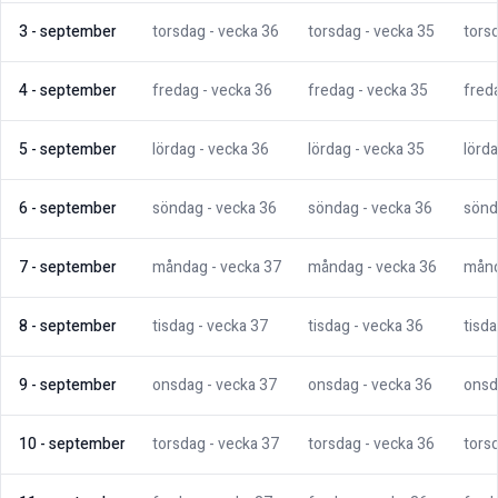
3
-
september
torsdag
- vecka
36
torsdag
- vecka
35
tors
4
-
september
fredag
- vecka
36
fredag
- vecka
35
fred
5
-
september
lördag
- vecka
36
lördag
- vecka
35
lörd
6
-
september
söndag
- vecka
36
söndag
- vecka
36
sönd
7
-
september
måndag
- vecka
37
måndag
- vecka
36
mån
8
-
september
tisdag
- vecka
37
tisdag
- vecka
36
tisd
9
-
september
onsdag
- vecka
37
onsdag
- vecka
36
onsd
10
-
september
torsdag
- vecka
37
torsdag
- vecka
36
tors