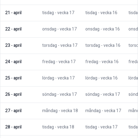
21
-
april
tisdag
- vecka
17
tisdag
- vecka
16
tisd
22
-
april
onsdag
- vecka
17
onsdag
- vecka
16
onsd
23
-
april
torsdag
- vecka
17
torsdag
- vecka
16
tors
24
-
april
fredag
- vecka
17
fredag
- vecka
16
fred
25
-
april
lördag
- vecka
17
lördag
- vecka
16
lörd
26
-
april
söndag
- vecka
17
söndag
- vecka
17
sönd
27
-
april
måndag
- vecka
18
måndag
- vecka
17
mån
28
-
april
tisdag
- vecka
18
tisdag
- vecka
17
tisd