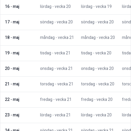
16
-
maj
lördag
- vecka
20
lördag
- vecka
19
lörd
17
-
maj
söndag
- vecka
20
söndag
- vecka
20
sönd
18
-
maj
måndag
- vecka
21
måndag
- vecka
20
mån
19
-
maj
tisdag
- vecka
21
tisdag
- vecka
20
tisd
20
-
maj
onsdag
- vecka
21
onsdag
- vecka
20
onsd
21
-
maj
torsdag
- vecka
21
torsdag
- vecka
20
tors
22
-
maj
fredag
- vecka
21
fredag
- vecka
20
fred
23
-
maj
lördag
- vecka
21
lördag
- vecka
20
lörd
24
-
maj
söndag
- vecka
21
söndag
- vecka
21
sönd