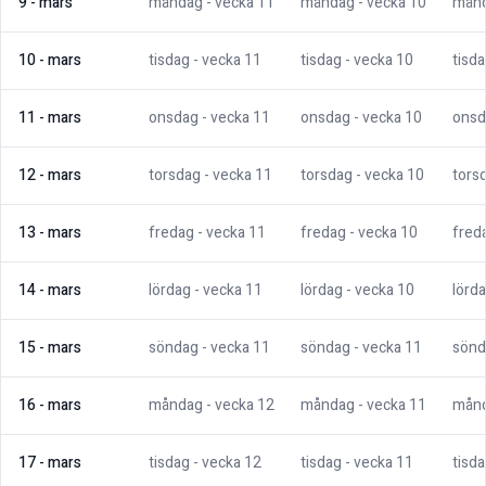
9
-
mars
måndag
- vecka
11
måndag
- vecka
10
mån
10
-
mars
tisdag
- vecka
11
tisdag
- vecka
10
tisd
11
-
mars
onsdag
- vecka
11
onsdag
- vecka
10
onsd
12
-
mars
torsdag
- vecka
11
torsdag
- vecka
10
tors
13
-
mars
fredag
- vecka
11
fredag
- vecka
10
fred
14
-
mars
lördag
- vecka
11
lördag
- vecka
10
lörd
15
-
mars
söndag
- vecka
11
söndag
- vecka
11
sönd
16
-
mars
måndag
- vecka
12
måndag
- vecka
11
mån
17
-
mars
tisdag
- vecka
12
tisdag
- vecka
11
tisd