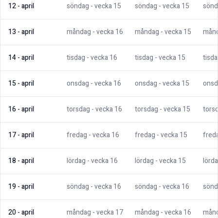
12
-
april
söndag
- vecka
15
söndag
- vecka
15
sönd
13
-
april
måndag
- vecka
16
måndag
- vecka
15
mån
14
-
april
tisdag
- vecka
16
tisdag
- vecka
15
tisd
15
-
april
onsdag
- vecka
16
onsdag
- vecka
15
onsd
16
-
april
torsdag
- vecka
16
torsdag
- vecka
15
tors
17
-
april
fredag
- vecka
16
fredag
- vecka
15
fred
18
-
april
lördag
- vecka
16
lördag
- vecka
15
lörd
19
-
april
söndag
- vecka
16
söndag
- vecka
16
sönd
20
-
april
måndag
- vecka
17
måndag
- vecka
16
mån