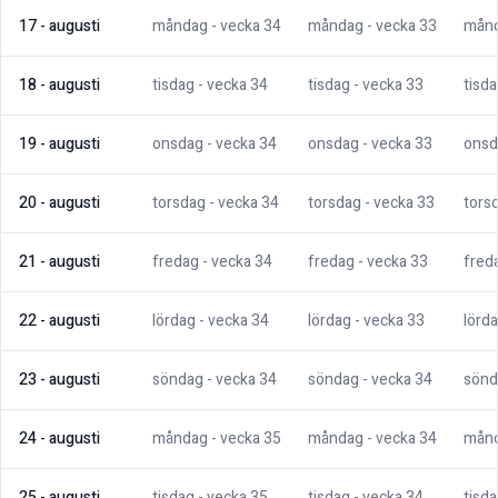
17
-
augusti
måndag
- vecka
34
måndag
- vecka
33
mån
18
-
augusti
tisdag
- vecka
34
tisdag
- vecka
33
tisd
19
-
augusti
onsdag
- vecka
34
onsdag
- vecka
33
onsd
20
-
augusti
torsdag
- vecka
34
torsdag
- vecka
33
tors
21
-
augusti
fredag
- vecka
34
fredag
- vecka
33
fred
22
-
augusti
lördag
- vecka
34
lördag
- vecka
33
lörd
23
-
augusti
söndag
- vecka
34
söndag
- vecka
34
sönd
24
-
augusti
måndag
- vecka
35
måndag
- vecka
34
mån
25
-
augusti
tisdag
- vecka
35
tisdag
- vecka
34
tisd