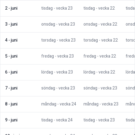
2
-
juni
tisdag
- vecka
23
tisdag
- vecka
22
tisd
3
-
juni
onsdag
- vecka
23
onsdag
- vecka
22
onsd
4
-
juni
torsdag
- vecka
23
torsdag
- vecka
22
tors
5
-
juni
fredag
- vecka
23
fredag
- vecka
22
fred
6
-
juni
lördag
- vecka
23
lördag
- vecka
22
lörd
7
-
juni
söndag
- vecka
23
söndag
- vecka
23
sönd
8
-
juni
måndag
- vecka
24
måndag
- vecka
23
mån
9
-
juni
tisdag
- vecka
24
tisdag
- vecka
23
tisd