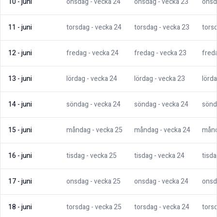
10
-
juni
onsdag
- vecka
24
onsdag
- vecka
23
onsd
11
-
juni
torsdag
- vecka
24
torsdag
- vecka
23
tors
12
-
juni
fredag
- vecka
24
fredag
- vecka
23
fred
13
-
juni
lördag
- vecka
24
lördag
- vecka
23
lörd
14
-
juni
söndag
- vecka
24
söndag
- vecka
24
sönd
15
-
juni
måndag
- vecka
25
måndag
- vecka
24
mån
16
-
juni
tisdag
- vecka
25
tisdag
- vecka
24
tisd
17
-
juni
onsdag
- vecka
25
onsdag
- vecka
24
onsd
18
-
juni
torsdag
- vecka
25
torsdag
- vecka
24
tors