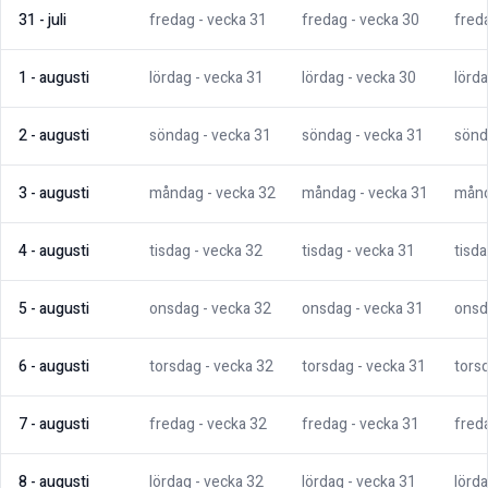
31
-
juli
fredag
- vecka
31
fredag
- vecka
30
fred
1
-
augusti
lördag
- vecka
31
lördag
- vecka
30
lörd
2
-
augusti
söndag
- vecka
31
söndag
- vecka
31
sönd
3
-
augusti
måndag
- vecka
32
måndag
- vecka
31
mån
4
-
augusti
tisdag
- vecka
32
tisdag
- vecka
31
tisd
5
-
augusti
onsdag
- vecka
32
onsdag
- vecka
31
onsd
6
-
augusti
torsdag
- vecka
32
torsdag
- vecka
31
tors
7
-
augusti
fredag
- vecka
32
fredag
- vecka
31
fred
8
-
augusti
lördag
- vecka
32
lördag
- vecka
31
lörd