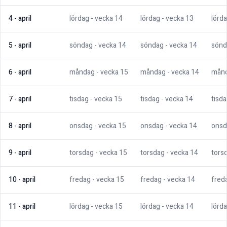
4
-
april
lördag
- vecka
14
lördag
- vecka
13
lörd
5
-
april
söndag
- vecka
14
söndag
- vecka
14
sönd
6
-
april
måndag
- vecka
15
måndag
- vecka
14
mån
7
-
april
tisdag
- vecka
15
tisdag
- vecka
14
tisd
8
-
april
onsdag
- vecka
15
onsdag
- vecka
14
onsd
9
-
april
torsdag
- vecka
15
torsdag
- vecka
14
tors
10
-
april
fredag
- vecka
15
fredag
- vecka
14
fred
11
-
april
lördag
- vecka
15
lördag
- vecka
14
lörd