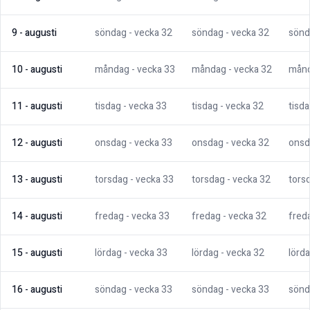
9
-
augusti
söndag
- vecka
32
söndag
- vecka
32
sönd
10
-
augusti
måndag
- vecka
33
måndag
- vecka
32
mån
11
-
augusti
tisdag
- vecka
33
tisdag
- vecka
32
tisd
12
-
augusti
onsdag
- vecka
33
onsdag
- vecka
32
onsd
13
-
augusti
torsdag
- vecka
33
torsdag
- vecka
32
tors
14
-
augusti
fredag
- vecka
33
fredag
- vecka
32
fred
15
-
augusti
lördag
- vecka
33
lördag
- vecka
32
lörd
16
-
augusti
söndag
- vecka
33
söndag
- vecka
33
sönd