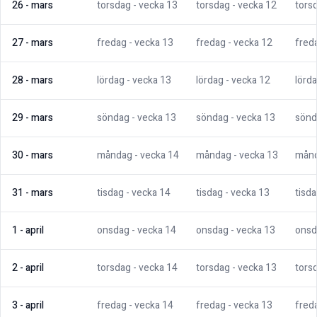
26
-
mars
torsdag
- vecka
13
torsdag
- vecka
12
tors
27
-
mars
fredag
- vecka
13
fredag
- vecka
12
fred
28
-
mars
lördag
- vecka
13
lördag
- vecka
12
lörd
29
-
mars
söndag
- vecka
13
söndag
- vecka
13
sönd
30
-
mars
måndag
- vecka
14
måndag
- vecka
13
mån
31
-
mars
tisdag
- vecka
14
tisdag
- vecka
13
tisd
1
-
april
onsdag
- vecka
14
onsdag
- vecka
13
onsd
2
-
april
torsdag
- vecka
14
torsdag
- vecka
13
tors
3
-
april
fredag
- vecka
14
fredag
- vecka
13
fred