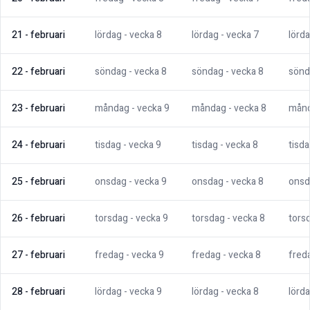
21
-
februari
lördag
- vecka
8
lördag
- vecka
7
lörd
22
-
februari
söndag
- vecka
8
söndag
- vecka
8
sönd
23
-
februari
måndag
- vecka
9
måndag
- vecka
8
mån
24
-
februari
tisdag
- vecka
9
tisdag
- vecka
8
tisd
25
-
februari
onsdag
- vecka
9
onsdag
- vecka
8
onsd
26
-
februari
torsdag
- vecka
9
torsdag
- vecka
8
tors
27
-
februari
fredag
- vecka
9
fredag
- vecka
8
fred
28
-
februari
lördag
- vecka
9
lördag
- vecka
8
lörd