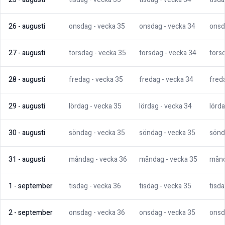
26
-
augusti
onsdag
- vecka
35
onsdag
- vecka
34
onsd
27
-
augusti
torsdag
- vecka
35
torsdag
- vecka
34
tors
28
-
augusti
fredag
- vecka
35
fredag
- vecka
34
fred
29
-
augusti
lördag
- vecka
35
lördag
- vecka
34
lörd
30
-
augusti
söndag
- vecka
35
söndag
- vecka
35
sönd
31
-
augusti
måndag
- vecka
36
måndag
- vecka
35
mån
1
-
september
tisdag
- vecka
36
tisdag
- vecka
35
tisd
2
-
september
onsdag
- vecka
36
onsdag
- vecka
35
onsd