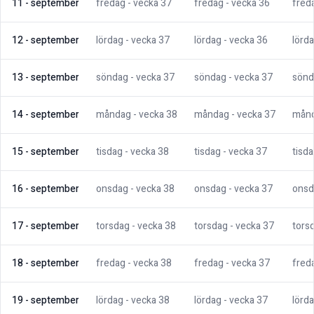
11
-
september
fredag
- vecka
37
fredag
- vecka
36
fred
12
-
september
lördag
- vecka
37
lördag
- vecka
36
lörd
13
-
september
söndag
- vecka
37
söndag
- vecka
37
sönd
14
-
september
måndag
- vecka
38
måndag
- vecka
37
mån
15
-
september
tisdag
- vecka
38
tisdag
- vecka
37
tisd
16
-
september
onsdag
- vecka
38
onsdag
- vecka
37
onsd
17
-
september
torsdag
- vecka
38
torsdag
- vecka
37
tors
18
-
september
fredag
- vecka
38
fredag
- vecka
37
fred
19
-
september
lördag
- vecka
38
lördag
- vecka
37
lörd