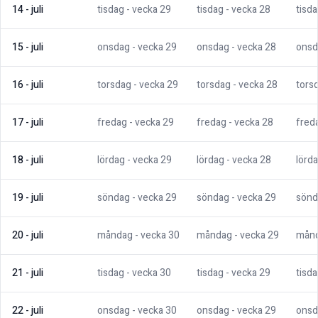
14
-
juli
tisdag
- vecka
29
tisdag
- vecka
28
tisd
15
-
juli
onsdag
- vecka
29
onsdag
- vecka
28
onsd
16
-
juli
torsdag
- vecka
29
torsdag
- vecka
28
tors
17
-
juli
fredag
- vecka
29
fredag
- vecka
28
fred
18
-
juli
lördag
- vecka
29
lördag
- vecka
28
lörd
19
-
juli
söndag
- vecka
29
söndag
- vecka
29
sönd
20
-
juli
måndag
- vecka
30
måndag
- vecka
29
mån
21
-
juli
tisdag
- vecka
30
tisdag
- vecka
29
tisd
22
-
juli
onsdag
- vecka
30
onsdag
- vecka
29
onsd