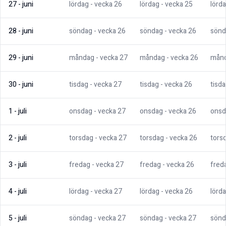
27
-
juni
lördag
- vecka
26
lördag
- vecka
25
lörd
28
-
juni
söndag
- vecka
26
söndag
- vecka
26
sönd
29
-
juni
måndag
- vecka
27
måndag
- vecka
26
mån
30
-
juni
tisdag
- vecka
27
tisdag
- vecka
26
tisd
1
-
juli
onsdag
- vecka
27
onsdag
- vecka
26
onsd
2
-
juli
torsdag
- vecka
27
torsdag
- vecka
26
tors
3
-
juli
fredag
- vecka
27
fredag
- vecka
26
fred
4
-
juli
lördag
- vecka
27
lördag
- vecka
26
lörd
5
-
juli
söndag
- vecka
27
söndag
- vecka
27
sönd