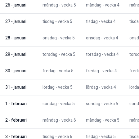
26
-
januari
måndag
- vecka
5
måndag
- vecka
4
mån
27
-
januari
tisdag
- vecka
5
tisdag
- vecka
4
tisd
28
-
januari
onsdag
- vecka
5
onsdag
- vecka
4
onsd
29
-
januari
torsdag
- vecka
5
torsdag
- vecka
4
tors
30
-
januari
fredag
- vecka
5
fredag
- vecka
4
fred
31
-
januari
lördag
- vecka
5
lördag
- vecka
4
lörd
1
-
februari
söndag
- vecka
5
söndag
- vecka
5
sönd
2
-
februari
måndag
- vecka
6
måndag
- vecka
5
mån
3
-
februari
tisdag
- vecka
6
tisdag
- vecka
5
tisd