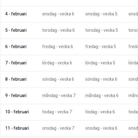
4
-
februari
onsdag
- vecka
6
onsdag
- vecka
5
onsd
5
-
februari
torsdag
- vecka
6
torsdag
- vecka
5
tors
6
-
februari
fredag
- vecka
6
fredag
- vecka
5
fred
7
-
februari
lördag
- vecka
6
lördag
- vecka
5
lörd
8
-
februari
söndag
- vecka
6
söndag
- vecka
6
sönd
9
-
februari
måndag
- vecka
7
måndag
- vecka
6
mån
10
-
februari
tisdag
- vecka
7
tisdag
- vecka
6
tisd
11
-
februari
onsdag
- vecka
7
onsdag
- vecka
6
onsd