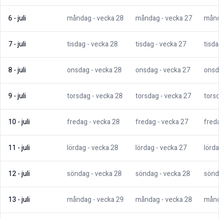
6
-
juli
måndag
- vecka
28
måndag
- vecka
27
mån
7
-
juli
tisdag
- vecka
28
tisdag
- vecka
27
tisd
8
-
juli
onsdag
- vecka
28
onsdag
- vecka
27
onsd
9
-
juli
torsdag
- vecka
28
torsdag
- vecka
27
tors
10
-
juli
fredag
- vecka
28
fredag
- vecka
27
fred
11
-
juli
lördag
- vecka
28
lördag
- vecka
27
lörd
12
-
juli
söndag
- vecka
28
söndag
- vecka
28
sönd
13
-
juli
måndag
- vecka
29
måndag
- vecka
28
mån