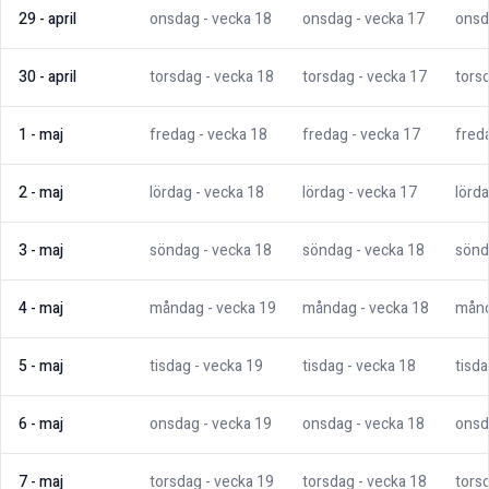
29
-
april
onsdag
- vecka
18
onsdag
- vecka
17
onsd
30
-
april
torsdag
- vecka
18
torsdag
- vecka
17
tors
1
-
maj
fredag
- vecka
18
fredag
- vecka
17
fred
2
-
maj
lördag
- vecka
18
lördag
- vecka
17
lörd
3
-
maj
söndag
- vecka
18
söndag
- vecka
18
sönd
4
-
maj
måndag
- vecka
19
måndag
- vecka
18
mån
5
-
maj
tisdag
- vecka
19
tisdag
- vecka
18
tisd
6
-
maj
onsdag
- vecka
19
onsdag
- vecka
18
onsd
7
-
maj
torsdag
- vecka
19
torsdag
- vecka
18
tors