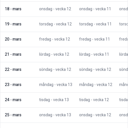
18
-
mars
onsdag
- vecka
12
onsdag
- vecka
11
onsd
19
-
mars
torsdag
- vecka
12
torsdag
- vecka
11
tors
20
-
mars
fredag
- vecka
12
fredag
- vecka
11
fred
21
-
mars
lördag
- vecka
12
lördag
- vecka
11
lörd
22
-
mars
söndag
- vecka
12
söndag
- vecka
12
sönd
23
-
mars
måndag
- vecka
13
måndag
- vecka
12
mån
24
-
mars
tisdag
- vecka
13
tisdag
- vecka
12
tisd
25
-
mars
onsdag
- vecka
13
onsdag
- vecka
12
onsd