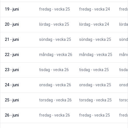
19
-
juni
fredag
- vecka
25
fredag
- vecka
24
fred
20
-
juni
lördag
- vecka
25
lördag
- vecka
24
lörd
21
-
juni
söndag
- vecka
25
söndag
- vecka
25
sönd
22
-
juni
måndag
- vecka
26
måndag
- vecka
25
mån
23
-
juni
tisdag
- vecka
26
tisdag
- vecka
25
tisd
24
-
juni
onsdag
- vecka
26
onsdag
- vecka
25
onsd
25
-
juni
torsdag
- vecka
26
torsdag
- vecka
25
tors
26
-
juni
fredag
- vecka
26
fredag
- vecka
25
fred