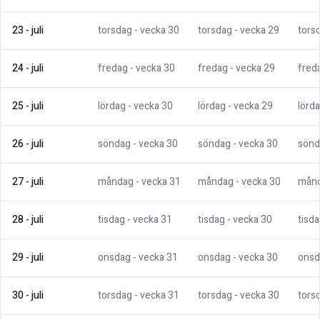
23
-
juli
torsdag
- vecka
30
torsdag
- vecka
29
tors
24
-
juli
fredag
- vecka
30
fredag
- vecka
29
fred
25
-
juli
lördag
- vecka
30
lördag
- vecka
29
lörd
26
-
juli
söndag
- vecka
30
söndag
- vecka
30
sönd
27
-
juli
måndag
- vecka
31
måndag
- vecka
30
mån
28
-
juli
tisdag
- vecka
31
tisdag
- vecka
30
tisd
29
-
juli
onsdag
- vecka
31
onsdag
- vecka
30
onsd
30
-
juli
torsdag
- vecka
31
torsdag
- vecka
30
tors