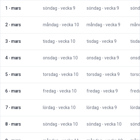
1
-
mars
söndag
- vecka
9
söndag
- vecka
9
sönd
2
-
mars
måndag
- vecka
10
måndag
- vecka
9
mån
3
-
mars
tisdag
- vecka
10
tisdag
- vecka
9
tisd
4
-
mars
onsdag
- vecka
10
onsdag
- vecka
9
onsd
5
-
mars
torsdag
- vecka
10
torsdag
- vecka
9
tors
6
-
mars
fredag
- vecka
10
fredag
- vecka
9
fred
7
-
mars
lördag
- vecka
10
lördag
- vecka
9
lörd
8
-
mars
söndag
- vecka
10
söndag
- vecka
10
sönd