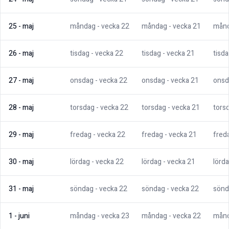
25
-
maj
måndag
- vecka
22
måndag
- vecka
21
mån
26
-
maj
tisdag
- vecka
22
tisdag
- vecka
21
tisd
27
-
maj
onsdag
- vecka
22
onsdag
- vecka
21
onsd
28
-
maj
torsdag
- vecka
22
torsdag
- vecka
21
tors
29
-
maj
fredag
- vecka
22
fredag
- vecka
21
fred
30
-
maj
lördag
- vecka
22
lördag
- vecka
21
lörd
31
-
maj
söndag
- vecka
22
söndag
- vecka
22
sönd
1
-
juni
måndag
- vecka
23
måndag
- vecka
22
mån