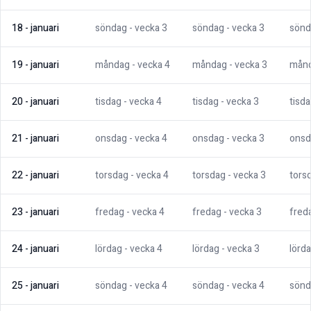
18
-
januari
söndag
- vecka
3
söndag
- vecka
3
sönd
19
-
januari
måndag
- vecka
4
måndag
- vecka
3
mån
20
-
januari
tisdag
- vecka
4
tisdag
- vecka
3
tisd
21
-
januari
onsdag
- vecka
4
onsdag
- vecka
3
onsd
22
-
januari
torsdag
- vecka
4
torsdag
- vecka
3
tors
23
-
januari
fredag
- vecka
4
fredag
- vecka
3
fred
24
-
januari
lördag
- vecka
4
lördag
- vecka
3
lörd
25
-
januari
söndag
- vecka
4
söndag
- vecka
4
sönd