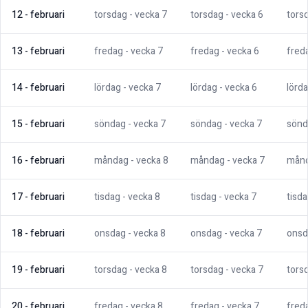
12
-
februari
torsdag
- vecka
7
torsdag
- vecka
6
tors
13
-
februari
fredag
- vecka
7
fredag
- vecka
6
fred
14
-
februari
lördag
- vecka
7
lördag
- vecka
6
lörd
15
-
februari
söndag
- vecka
7
söndag
- vecka
7
sönd
16
-
februari
måndag
- vecka
8
måndag
- vecka
7
mån
17
-
februari
tisdag
- vecka
8
tisdag
- vecka
7
tisd
18
-
februari
onsdag
- vecka
8
onsdag
- vecka
7
onsd
19
-
februari
torsdag
- vecka
8
torsdag
- vecka
7
tors
20
-
februari
fredag
- vecka
8
fredag
- vecka
7
fred