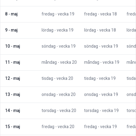
8
-
maj
fredag
- vecka
19
fredag
- vecka
18
fred
9
-
maj
lördag
- vecka
19
lördag
- vecka
18
lörd
10
-
maj
söndag
- vecka
19
söndag
- vecka
19
sönd
11
-
maj
måndag
- vecka
20
måndag
- vecka
19
mån
12
-
maj
tisdag
- vecka
20
tisdag
- vecka
19
tisd
13
-
maj
onsdag
- vecka
20
onsdag
- vecka
19
onsd
14
-
maj
torsdag
- vecka
20
torsdag
- vecka
19
tors
15
-
maj
fredag
- vecka
20
fredag
- vecka
19
fred