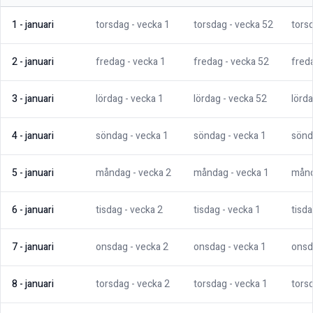
1
-
januari
torsdag
- vecka
1
torsdag
- vecka
52
tors
2
-
januari
fredag
- vecka
1
fredag
- vecka
52
fred
3
-
januari
lördag
- vecka
1
lördag
- vecka
52
lörd
4
-
januari
söndag
- vecka
1
söndag
- vecka
1
sönd
5
-
januari
måndag
- vecka
2
måndag
- vecka
1
mån
6
-
januari
tisdag
- vecka
2
tisdag
- vecka
1
tisd
7
-
januari
onsdag
- vecka
2
onsdag
- vecka
1
onsd
8
-
januari
torsdag
- vecka
2
torsdag
- vecka
1
tors