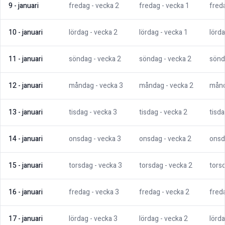
9
-
januari
fredag
- vecka
2
fredag
- vecka
1
fred
10
-
januari
lördag
- vecka
2
lördag
- vecka
1
lörd
11
-
januari
söndag
- vecka
2
söndag
- vecka
2
sönd
12
-
januari
måndag
- vecka
3
måndag
- vecka
2
mån
13
-
januari
tisdag
- vecka
3
tisdag
- vecka
2
tisd
14
-
januari
onsdag
- vecka
3
onsdag
- vecka
2
onsd
15
-
januari
torsdag
- vecka
3
torsdag
- vecka
2
tors
16
-
januari
fredag
- vecka
3
fredag
- vecka
2
fred
17
-
januari
lördag
- vecka
3
lördag
- vecka
2
lörd