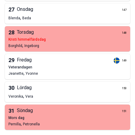
27
Onsdag
147
,
Blenda
Beda
28
Torsdag
148
kristi himmelfärdsdag
,
Borghild
Ingeborg
29
Fredag
149
veterandagen
,
Jeanette
Yvonne
30
Lördag
150
,
Veronika
Vera
31
Söndag
151
mors dag
,
Pernilla
Petronella