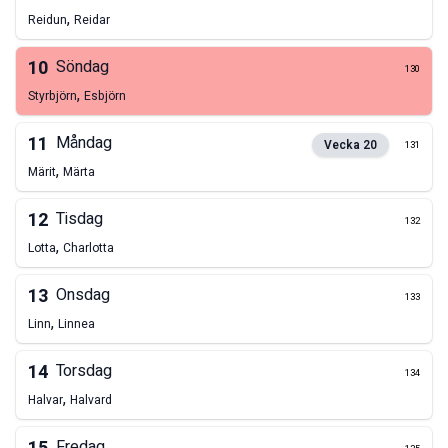
,
Reidun
Reidar
10
Söndag
130
,
Styrbjörn
Esbjörn
11
Måndag
Vecka
20
131
,
Märit
Märta
12
Tisdag
132
,
Lotta
Charlotta
13
Onsdag
133
,
Linn
Linnea
14
Torsdag
134
,
Halvar
Halvard
Fredag