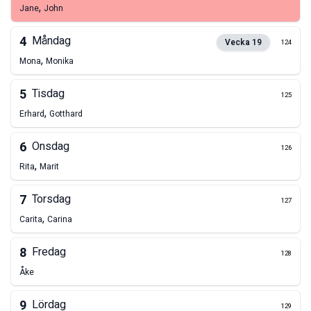
,
Jane
John
4
Måndag
Vecka
19
124
,
Mona
Monika
5
Tisdag
125
,
Erhard
Gotthard
6
Onsdag
126
,
Rita
Marit
7
Torsdag
127
,
Carita
Carina
8
Fredag
128
Åke
9
Lördag
129