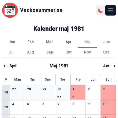
Veckonummer.se
Ope
Kalender
maj
1981
jan
feb
mar
apr
maj
jun
jul
aug
sep
okt
nov
dec
Maj
1981
April
Juni
ecka
V
Mån
Tis
Ons
Tor
Fre
Lör
Sön
1
speciella datum
2
speciella datum
1
speciella datum
3
speciella datum
2
speciella datum
2
speciella datum
2
speciell
27
28
29
30
1
2
3
18
2
speciella datum
2
speciella datum
2
speciella datum
2
speciella datum
1
speciella datum
2
speciella datum
2
speciell
4
5
6
7
8
9
10
19