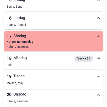
15
135
,
Sonja
Sofia
16
Lördag
136
,
Ronny
Ronald
17
Söndag
137
norges nationaldag
,
Ruben
Rebecka
18
Måndag
Vecka
21
138
Erik
19
Tisdag
139
,
Majken
Maj
20
Onsdag
140
,
Carola
Karolina