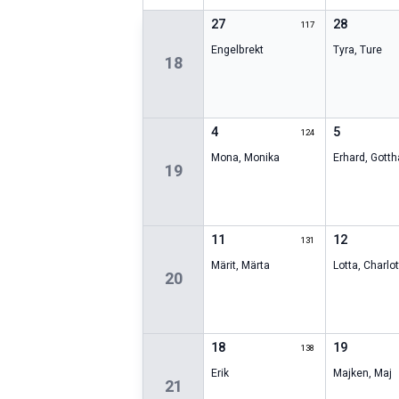
27
28
117
Engelbrekt
Tyra
,
Ture
18
4
5
124
Mona
,
Monika
Erhard
,
Gotth
19
11
12
131
Märit
,
Märta
Lotta
,
Charlot
20
18
19
138
Erik
Majken
,
Maj
21