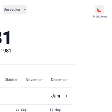
Om veckor
Mörkt tema
81
 1981
oktober
november
december
Juni
Lördag
Söndag