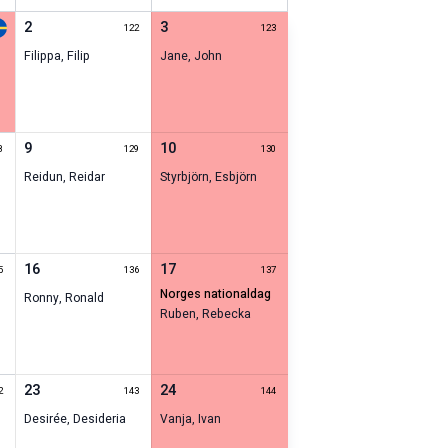
2
3
122
123
Filippa
,
Filip
Jane
,
John
9
10
8
129
130
Reidun
,
Reidar
Styrbjörn
,
Esbjörn
16
17
5
136
137
norges nationaldag
Ronny
,
Ronald
Ruben
,
Rebecka
23
24
2
143
144
Desirée
,
Desideria
Vanja
,
Ivan