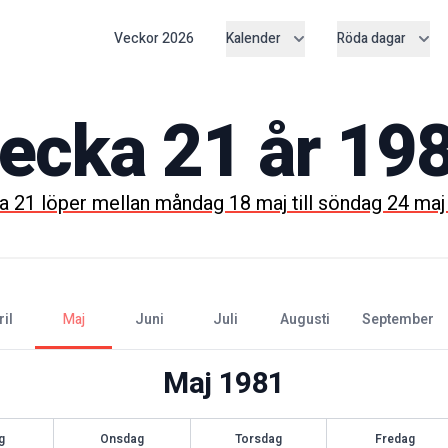
Veckor
2026
Kalender
Röda dagar
ecka
21
år
19
ka
21
löper mellan
måndag 18 maj
till
söndag 24 maj
ril
maj
juni
juli
augusti
september
Maj
1981
g
Onsdag
Torsdag
Fredag