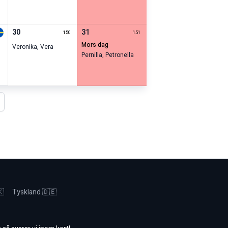
30
31
150
151
mors dag
Veronika
,
Vera
Pernilla
,
Petronella
ta år
🇰
Tyskland 🇩🇪