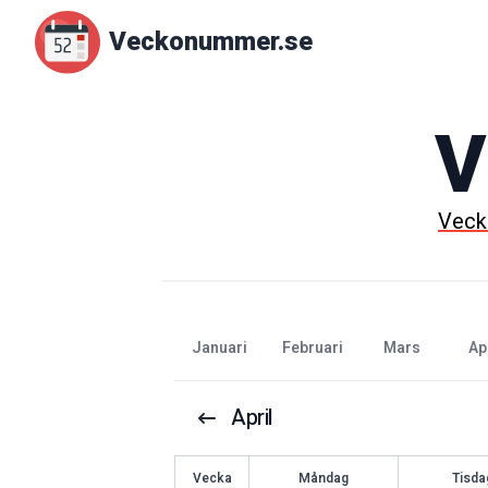
Veckonummer.se
V
Vec
januari
februari
mars
ap
April
V
ecka
Måndag
Tisda