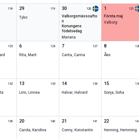
29
30
1
118
119
120
121
valborgsmässoafto
första maj
Tyko
n
Valborg
konungens
födelsedag
Mariana
6
7
8
125
126
127
12
ard
Rita
,
Marit
Carita
,
Carina
Åke
13
14
15
132
133
134
13
ta
Linn
,
Linnea
Halvar
,
Halvard
Sonja
,
Sofia
20
21
22
139
140
141
14
Carola
,
Karolina
Conny
,
Konstantin
Henning
,
Hemming