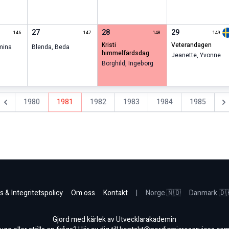
27
28
29
146
147
148
149
kristi
veterandagen
mina
Blenda
,
Beda
himmelfärdsdag
Jeanette
,
Yvonne
Borghild
,
Ingeborg
1980
1981
1982
1983
1984
1985
Föregående år
Näs
s & Integritetspolicy
Om oss
Kontakt
|
Norge 🇳🇴
Danmark 🇩
Gjord med kärlek av Utvecklarakademin