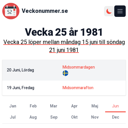
Veckonummer.se
Ope
Vecka
25
år
1981
Vecka
25
löper mellan
måndag 15 juni
till
söndag
21 juni 1981
Midsommardagen
20 Juni, Lördag
19 Juni, Fredag
Midsommarafton
jan
feb
mar
apr
maj
jun
jul
aug
sep
okt
nov
dec