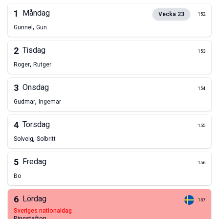
1
Måndag
Vecka
23
152
,
Gunnel
Gun
2
Tisdag
153
,
Roger
Rutger
3
Onsdag
154
,
Gudmar
Ingemar
4
Torsdag
155
,
Solveig
Solbritt
5
Fredag
156
Bo
6
Lördag
157
sveriges nationaldag
pingstafton