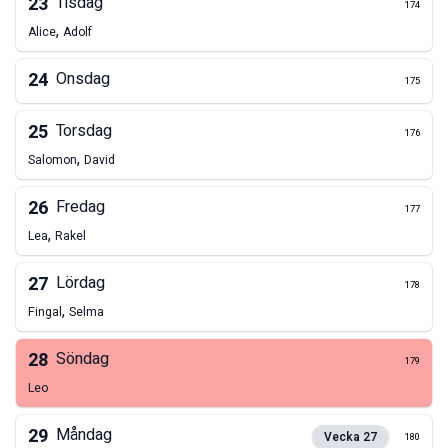
23
Tisdag
174
,
Alice
Adolf
24
Onsdag
175
25
Torsdag
176
,
Salomon
David
26
Fredag
177
,
Lea
Rakel
27
Lördag
178
,
Fingal
Selma
28
Söndag
179
Leo
29
Måndag
Vecka
27
180