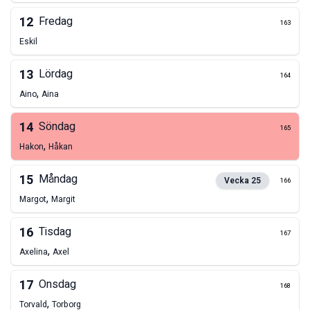
12
Fredag
163
Eskil
13
Lördag
164
,
Aino
Aina
14
Söndag
165
,
Hakon
Håkan
15
Måndag
Vecka
25
166
,
Margot
Margit
16
Tisdag
167
,
Axelina
Axel
17
Onsdag
168
,
Torvald
Torborg