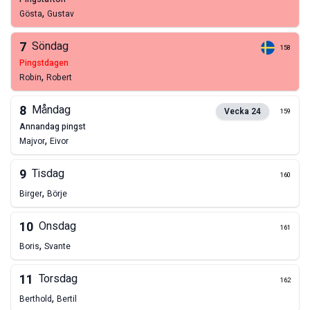
,
Gösta
Gustav
7
Söndag
158
pingstdagen
,
Robin
Robert
8
Måndag
Vecka
24
159
annandag pingst
,
Majvor
Eivor
9
Tisdag
160
,
Birger
Börje
10
Onsdag
161
,
Boris
Svante
11
Torsdag
162
,
Berthold
Bertil