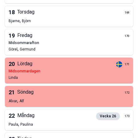
18
Torsdag
169
,
Bjarne
Björn
19
Fredag
170
midsommarafton
,
Görel
Germund
20
Lördag
171
midsommardagen
Linda
21
Söndag
172
,
Alvar
Alf
22
Måndag
Vecka
26
173
,
Paula
Paulina