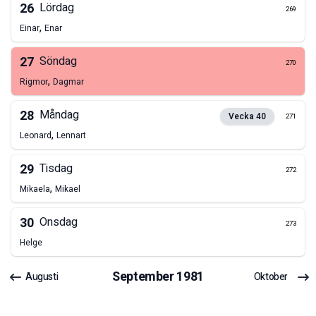
26
Lördag
269
,
Einar
Enar
27
Söndag
270
,
Rigmor
Dagmar
28
Måndag
Vecka
40
271
,
Leonard
Lennart
29
Tisdag
272
,
Mikaela
Mikael
30
Onsdag
273
Helge
September
1981
Augusti
Oktober