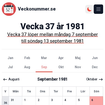
Veckonummer.se
Ope
Vecka
37
år
1981
Vecka
37
löper mellan
måndag 7 september
till
söndag 13 september 1981
jan
feb
mar
apr
maj
jun
jul
aug
sep
okt
nov
dec
September
1981
Augusti
Oktober
ecka
V
Mån
Tis
Ons
Tor
Fre
Lör
Sön
2
speciella datum
2
speciella datum
2
speciella datum
2
speciella datum
1
speciella datum
2
speciella datum
2
speciell
31
1
2
3
4
5
6
36