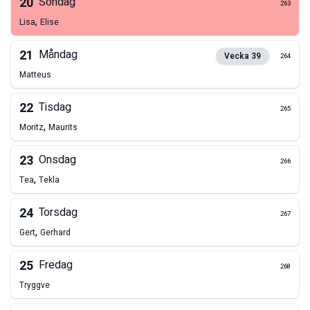
20
Söndag
263
,
Lisa
Elise
21
Måndag
Vecka
39
264
Matteus
22
Tisdag
265
,
Moritz
Maurits
23
Onsdag
266
,
Tea
Tekla
24
Torsdag
267
,
Gert
Gerhard
25
Fredag
268
Tryggve