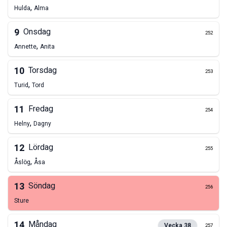
,
Hulda
Alma
9
Onsdag
252
,
Annette
Anita
10
Torsdag
253
,
Turid
Tord
11
Fredag
254
,
Helny
Dagny
12
Lördag
255
,
Åslög
Åsa
13
Söndag
256
Sture
14
Måndag
Vecka
38
257