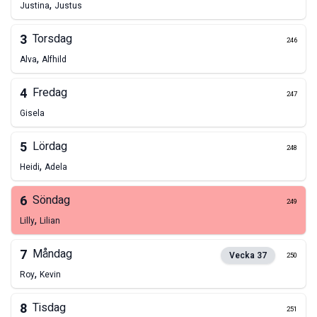
,
Justina
Justus
3
Torsdag
246
,
Alva
Alfhild
4
Fredag
247
Gisela
5
Lördag
248
,
Heidi
Adela
6
Söndag
249
,
Lilly
Lilian
7
Måndag
Vecka
37
250
,
Roy
Kevin
8
Tisdag
251