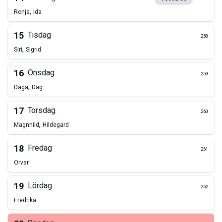
,
Ronja
Ida
15
Tisdag
258
,
Siri
Sigrid
16
Onsdag
259
,
Daga
Dag
17
Torsdag
260
,
Magnhild
Hildegard
18
Fredag
261
Orvar
19
Lördag
262
Fredrika