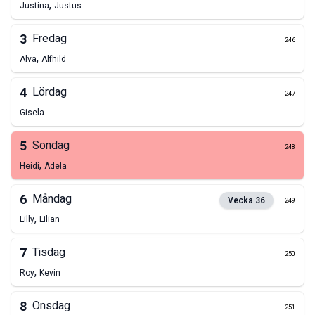
,
Justina
Justus
3
Fredag
246
,
Alva
Alfhild
4
Lördag
247
Gisela
5
Söndag
248
,
Heidi
Adela
6
Måndag
Vecka
36
249
,
Lilly
Lilian
7
Tisdag
250
,
Roy
Kevin
8
Onsdag
251