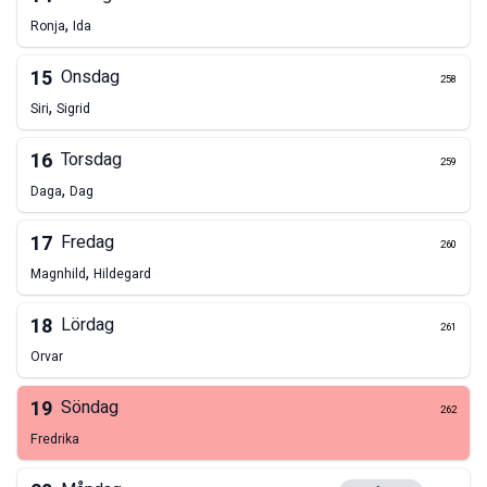
,
Ronja
Ida
15
Onsdag
258
,
Siri
Sigrid
16
Torsdag
259
,
Daga
Dag
17
Fredag
260
,
Magnhild
Hildegard
18
Lördag
261
Orvar
19
Söndag
262
Fredrika