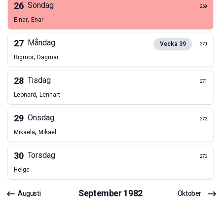
26
Söndag
269
,
Einar
Enar
27
Måndag
Vecka
39
270
,
Rigmor
Dagmar
28
Tisdag
271
,
Leonard
Lennart
29
Onsdag
272
,
Mikaela
Mikael
30
Torsdag
273
Helge
September
1982
Augusti
Oktober