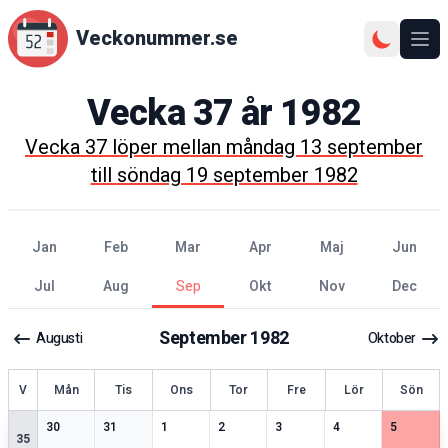
Veckonummer.se
Ope
Vecka
37
år
1982
Vecka
37
löper mellan
måndag 13 september
till
söndag 19 september 1982
jan
feb
mar
apr
maj
jun
jul
aug
sep
okt
nov
dec
September
1982
Augusti
Oktober
ecka
V
Mån
Tis
Ons
Tor
Fre
Lör
Sön
2
speciella datum
2
speciella datum
2
speciella datum
2
speciella datum
2
speciella datum
1
speciella datum
2
speciell
30
31
1
2
3
4
5
35