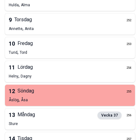
,
Hulda
Alma
9
Torsdag
252
,
Annette
Anita
10
Fredag
253
,
Turid
Tord
11
Lördag
254
,
Helny
Dagny
12
Söndag
255
,
Åslög
Åsa
13
Måndag
Vecka
37
256
Sture
14
Tisdag
257