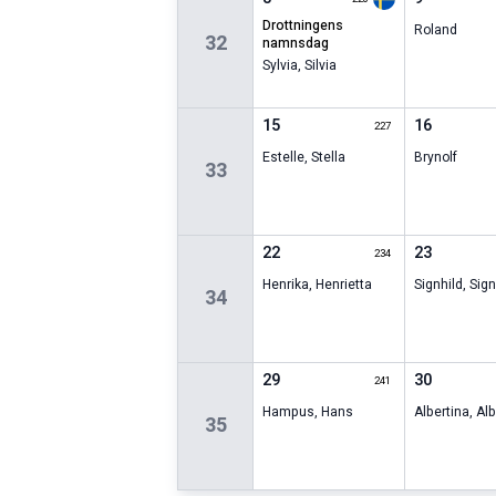
drottningens
Roland
32
namnsdag
Sylvia
,
Silvia
15
16
227
Estelle
,
Stella
Brynolf
33
22
23
234
Henrika
,
Henrietta
Signhild
,
Sig
34
29
30
241
Hampus
,
Hans
Albertina
,
Alb
35