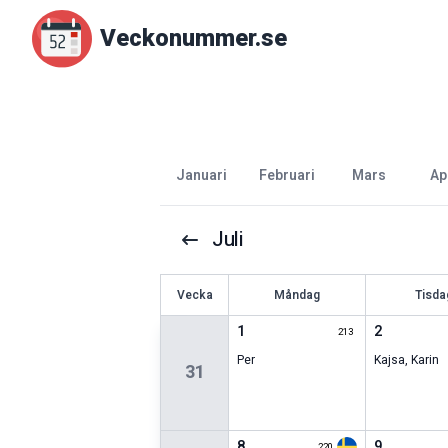
Veckonummer.se
januari
februari
mars
ap
Juli
V
ecka
Måndag
Tisda
1
2
213
Per
Kajsa
,
Karin
31
8
9
220