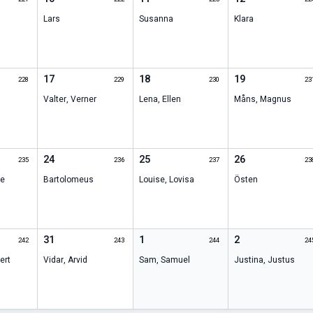
Lars
Susanna
Klara
17
18
19
228
229
230
23
Valter
,
Verner
Lena
,
Ellen
Måns
,
Magnus
24
25
26
235
236
237
23
ne
Bartolomeus
Louise
,
Lovisa
Östen
31
1
2
242
243
244
24
ert
Vidar
,
Arvid
Sam
,
Samuel
Justina
,
Justus