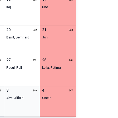
Kaj
Uno
20
21
1
232
233
Bernt
,
Bernhard
Jon
27
28
8
239
240
Raoul
,
Rolf
Leila
,
Fatima
3
4
5
246
247
Alva
,
Alfhild
Gisela