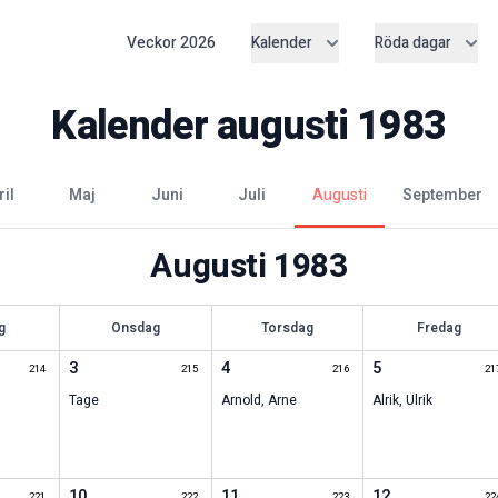
Veckor
2026
Kalender
Röda dagar
Kalender
augusti
1983
ril
maj
juni
juli
augusti
september
Augusti
1983
g
Onsdag
Torsdag
Fredag
3
4
5
214
215
216
21
Tage
Arnold
,
Arne
Alrik
,
Ulrik
10
11
12
221
222
223
22