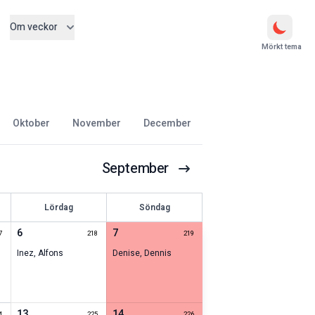
Om veckor
Mörkt tema
oktober
november
december
September
Lördag
Söndag
6
7
7
218
219
Inez
,
Alfons
Denise
,
Dennis
13
14
4
225
226