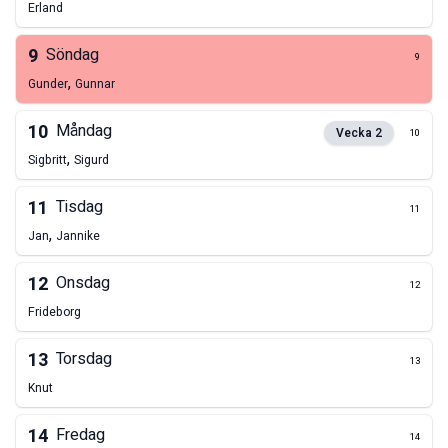
Erland
9
Söndag
9
,
Gunder
Gunnar
10
Måndag
Vecka
2
10
,
Sigbritt
Sigurd
11
Tisdag
11
,
Jan
Jannike
12
Onsdag
12
Frideborg
13
Torsdag
13
Knut
14
Fredag
14