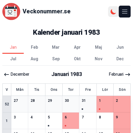
Veckonummer.se
Ope
Kalender
januari
1983
jan
feb
mar
apr
maj
jun
jul
aug
sep
okt
nov
dec
Januari
1983
December
Februari
ecka
V
Mån
Tis
Ons
Tor
Fre
Lör
Sön
2
speciella datum
1
speciella datum
2
speciella datum
2
speciella datum
2
speciella datum
1
speciella datum
1
speciell
27
28
29
30
31
1
2
52
2
speciella datum
1
speciella datum
3
speciella datum
4
speciella datum
2
speciella datum
1
speciella datum
2
speciell
3
4
5
6
7
8
9
1