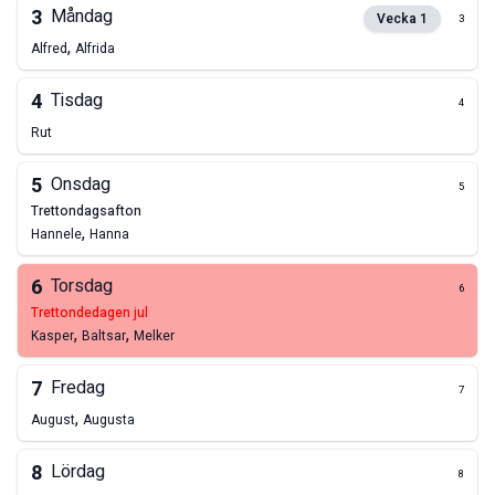
3
Måndag
Vecka
1
3
,
Alfred
Alfrida
4
Tisdag
4
Rut
5
Onsdag
5
trettondagsafton
,
Hannele
Hanna
6
Torsdag
6
trettondedagen jul
,
,
Kasper
Baltsar
Melker
7
Fredag
7
,
August
Augusta
8
Lördag
8