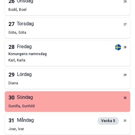
26
Onsdag
26
,
Bodil
Boel
27
Torsdag
27
,
Göte
Göta
28
Fredag
28
konungens namnsdag
,
Karl
Karla
29
Lördag
29
Diana
30
Söndag
30
,
Gunilla
Gunhild
31
Måndag
Vecka
5
31
,
Joar
Ivar