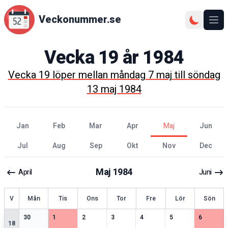
Veckonummer.se
Ope
Vecka
19
år
1984
Vecka
19
löper mellan
måndag 7 maj
till
söndag
13 maj 1984
jan
feb
mar
apr
maj
jun
jul
aug
sep
okt
nov
dec
Maj
1984
April
Juni
ecka
V
Mån
Tis
Ons
Tor
Fre
Lör
Sön
3
speciella datum
2
speciella datum
2
speciella datum
2
speciella datum
2
speciella datum
2
speciella datum
2
speciell
30
1
2
3
4
5
6
18