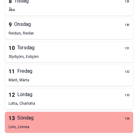
8
Tisdag
129
Åke
9
Onsdag
130
,
Reidun
Reidar
10
Torsdag
131
,
Styrbjörn
Esbjörn
11
Fredag
132
,
Märit
Märta
12
Lördag
133
,
Lotta
Charlotta
13
Söndag
134
,
Linn
Linnea