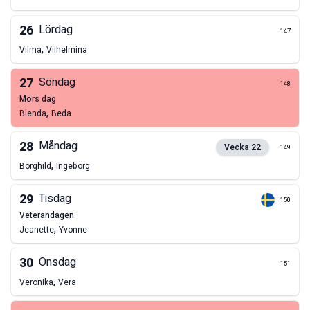
26
Lördag
147
,
Vilma
Vilhelmina
27
Söndag
148
mors dag
,
Blenda
Beda
28
Måndag
Vecka
22
149
,
Borghild
Ingeborg
29
Tisdag
150
veterandagen
,
Jeanette
Yvonne
30
Onsdag
151
,
Veronika
Vera