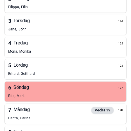
,
Filippa
Filip
3
Torsdag
124
,
Jane
John
4
Fredag
125
,
Mona
Monika
5
Lördag
126
,
Erhard
Gotthard
6
Söndag
127
,
Rita
Marit
7
Måndag
Vecka
19
128
,
Carita
Carina