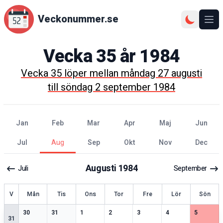
Veckonummer.se
Ope
Vecka
35
år
1984
Vecka
35
löper mellan
måndag 27 augusti
till
söndag 2 september 1984
jan
feb
mar
apr
maj
jun
jul
aug
sep
okt
nov
dec
Augusti
1984
Juli
September
ecka
V
Mån
Tis
Ons
Tor
Fre
Lör
Sön
1
speciella datum
2
speciella datum
1
speciella datum
2
speciella datum
1
speciella datum
2
speciella datum
2
speciell
30
31
1
2
3
4
5
31