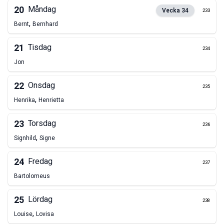
20
Måndag
Vecka
34
233
,
Bernt
Bernhard
21
Tisdag
234
Jon
22
Onsdag
235
,
Henrika
Henrietta
23
Torsdag
236
,
Signhild
Signe
24
Fredag
237
Bartolomeus
25
Lördag
238
,
Louise
Lovisa