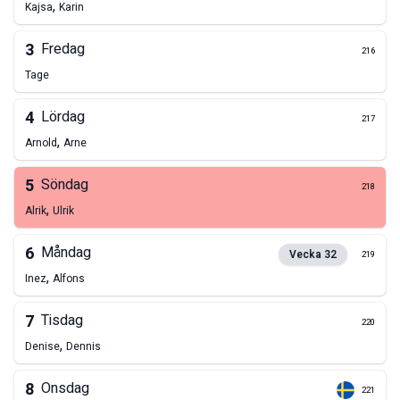
,
Kajsa
Karin
3
Fredag
216
Tage
4
Lördag
217
,
Arnold
Arne
5
Söndag
218
,
Alrik
Ulrik
6
Måndag
Vecka
32
219
,
Inez
Alfons
7
Tisdag
220
,
Denise
Dennis
8
Onsdag
221