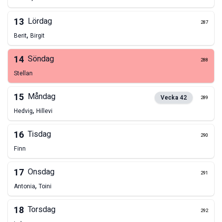
13
Lördag
287
,
Berit
Birgit
14
Söndag
288
Stellan
15
Måndag
Vecka
42
289
,
Hedvig
Hillevi
16
Tisdag
290
Finn
17
Onsdag
291
,
Antonia
Toini
18
Torsdag
292