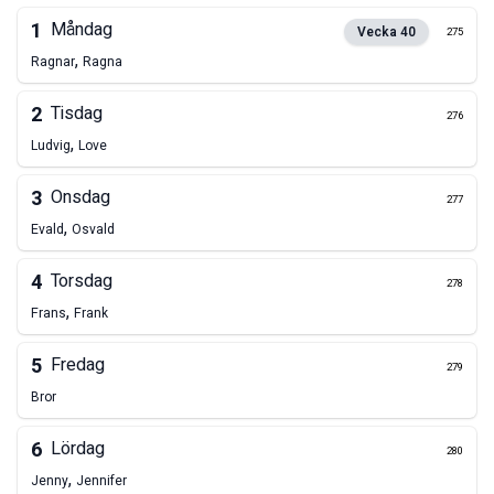
1
Måndag
Vecka
40
275
,
Ragnar
Ragna
2
Tisdag
276
,
Ludvig
Love
3
Onsdag
277
,
Evald
Osvald
4
Torsdag
278
,
Frans
Frank
5
Fredag
279
Bror
6
Lördag
280
,
Jenny
Jennifer