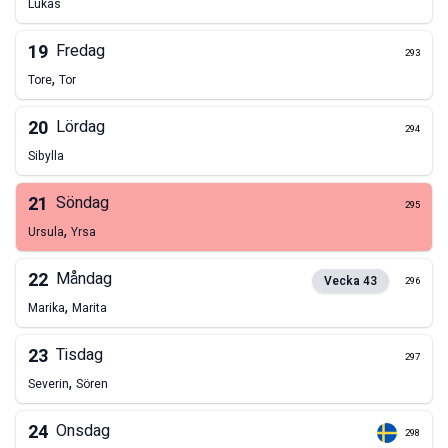
Lukas
19
Fredag
293
,
Tore
Tor
20
Lördag
294
Sibylla
21
Söndag
295
,
Ursula
Yrsa
22
Måndag
Vecka
43
296
,
Marika
Marita
23
Tisdag
297
,
Severin
Sören
24
Onsdag
298