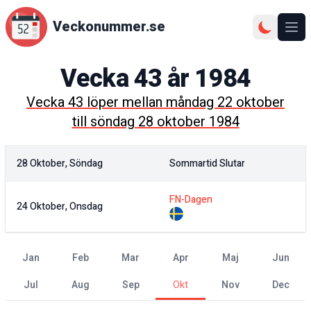
Veckonummer.se
Ope
Vecka
43
år
1984
Vecka
43
löper mellan
måndag 22 oktober
till
söndag 28 oktober 1984
28 Oktober, Söndag
Sommartid Slutar
FN-Dagen
24 Oktober, Onsdag
jan
feb
mar
apr
maj
jun
jul
aug
sep
okt
nov
dec