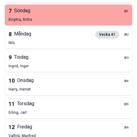
7
Söndag
281
,
Birgitta
Britta
8
Måndag
Vecka
41
282
Nils
9
Tisdag
283
,
Ingrid
Inger
10
Onsdag
284
,
Harry
Harriet
11
Torsdag
285
,
Erling
Jarl
12
Fredag
286
,
Valfrid
Manfred