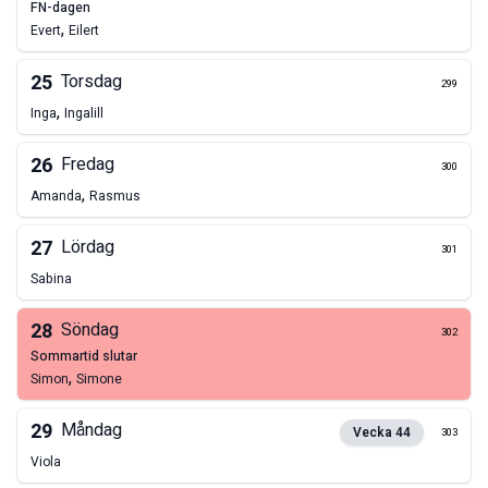
FN-dagen
,
Evert
Eilert
25
Torsdag
299
,
Inga
Ingalill
26
Fredag
300
,
Amanda
Rasmus
27
Lördag
301
Sabina
28
Söndag
302
sommartid slutar
,
Simon
Simone
29
Måndag
Vecka
44
303
Viola