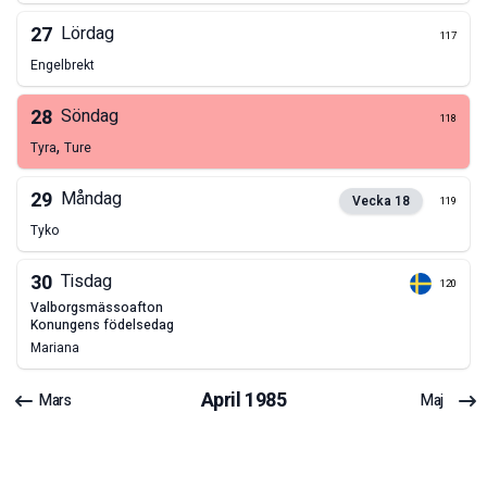
27
Lördag
117
Engelbrekt
28
Söndag
118
,
Tyra
Ture
29
Måndag
Vecka
18
119
Tyko
30
Tisdag
120
valborgsmässoafton
konungens födelsedag
Mariana
April
1985
Mars
Maj