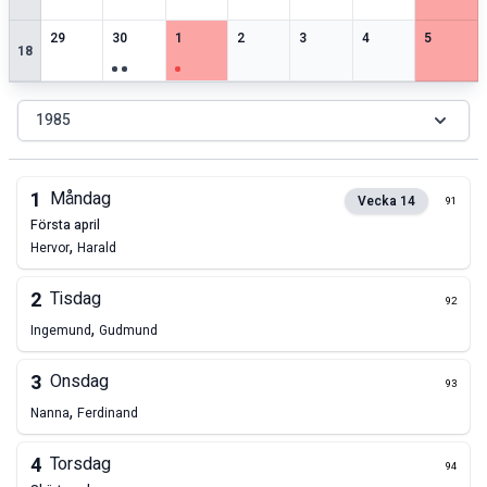
1
speciella datum
3
speciella datum
2
speciella datum
2
speciella datum
2
speciella datum
2
speciella datum
2
speciell
29
30
1
2
3
4
5
18
1985
1
Måndag
Vecka
14
91
första april
,
Hervor
Harald
2
Tisdag
92
,
Ingemund
Gudmund
3
Onsdag
93
,
Nanna
Ferdinand
4
Torsdag
94