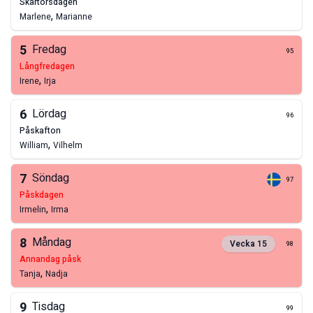
skärtorsdagen
,
Marlene
Marianne
5
Fredag
95
långfredagen
,
Irene
Irja
6
Lördag
96
påskafton
,
William
Vilhelm
7
Söndag
97
påskdagen
,
Irmelin
Irma
8
Måndag
Vecka
15
98
annandag påsk
,
Tanja
Nadja
9
Tisdag
99