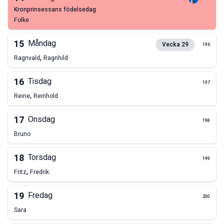
kronprinsessans födelsedag
Folke
15
Måndag
Vecka
29
196
,
Ragnvald
Ragnhild
16
Tisdag
197
,
Reine
Reinhold
17
Onsdag
198
Bruno
18
Torsdag
199
,
Fritz
Fredrik
19
Fredag
200
Sara