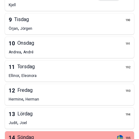
Kjell
9
Tisdag
190
,
Örjan
Jörgen
10
Onsdag
191
,
Andrea
André
11
Torsdag
192
,
Ellinor
Eleonora
12
Fredag
193
,
Hermine
Herman
13
Lördag
194
,
Judit
Joel
14
Söndag
195