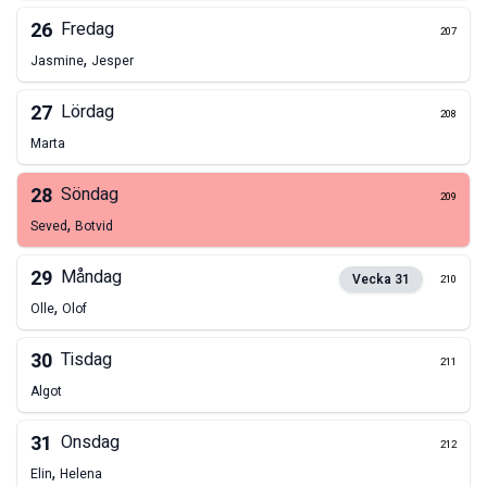
26
Fredag
207
,
Jasmine
Jesper
27
Lördag
208
Marta
28
Söndag
209
,
Seved
Botvid
29
Måndag
Vecka
31
210
,
Olle
Olof
30
Tisdag
211
Algot
31
Onsdag
212
,
Elin
Helena