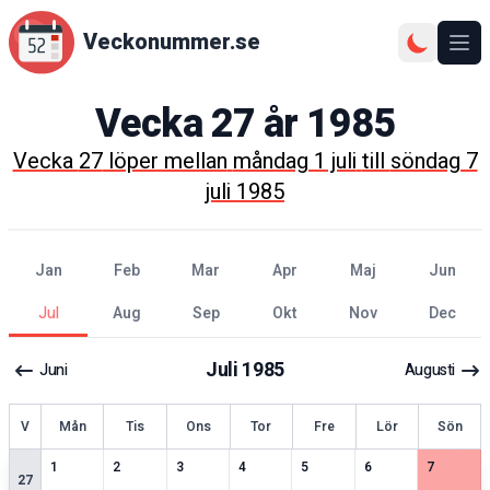
Veckonummer.se
Ope
Vecka
27
år
1985
Vecka
27
löper mellan
måndag 1 juli
till
söndag 7
juli 1985
jan
feb
mar
apr
maj
jun
jul
aug
sep
okt
nov
dec
Juli
1985
Juni
Augusti
ecka
V
Mån
Tis
Ons
Tor
Fre
Lör
Sön
2
speciella datum
2
speciella datum
1
speciella datum
2
speciella datum
2
speciella datum
2
speciella datum
1
speciell
1
2
3
4
5
6
7
27