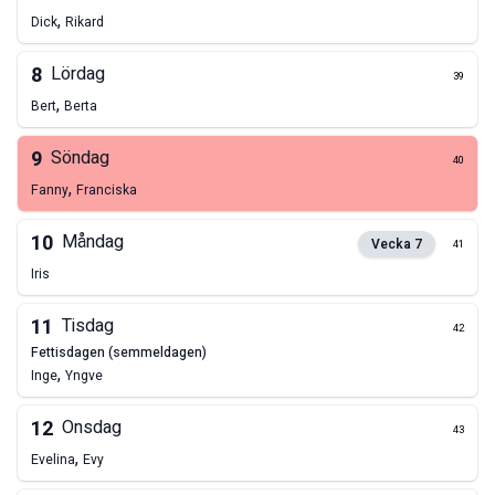
,
Dick
Rikard
8
Lördag
39
,
Bert
Berta
9
Söndag
40
,
Fanny
Franciska
10
Måndag
Vecka
7
41
Iris
11
Tisdag
42
fettisdagen (semmeldagen)
,
Inge
Yngve
12
Onsdag
43
,
Evelina
Evy