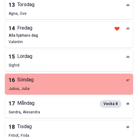
13
Torsdag
44
,
Agne
Ove
14
Fredag
45
alla hjärtans dag
Valentin
15
Lördag
46
Sigfrid
16
Söndag
47
,
Julius
Julia
17
Måndag
Vecka
8
48
,
Sandra
Alexandra
18
Tisdag
49
,
Fritiof
Frida