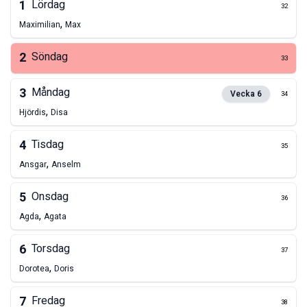
1
Lördag
32
,
Maximilian
Max
2
Söndag
33
3
Måndag
Vecka
6
34
,
Hjördis
Disa
4
Tisdag
35
,
Ansgar
Anselm
5
Onsdag
36
,
Agda
Agata
6
Torsdag
37
,
Dorotea
Doris
7
Fredag
38