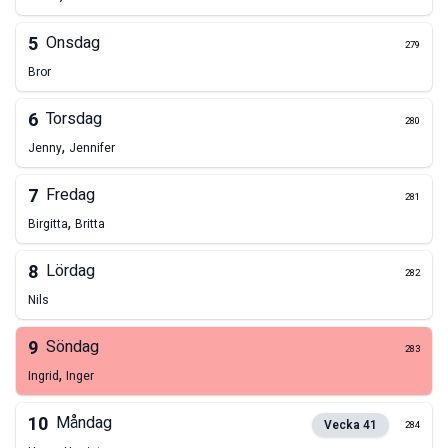
5
Onsdag
279
Bror
6
Torsdag
280
,
Jenny
Jennifer
7
Fredag
281
,
Birgitta
Britta
8
Lördag
282
Nils
9
Söndag
283
,
Ingrid
Inger
10
Måndag
Vecka
41
284