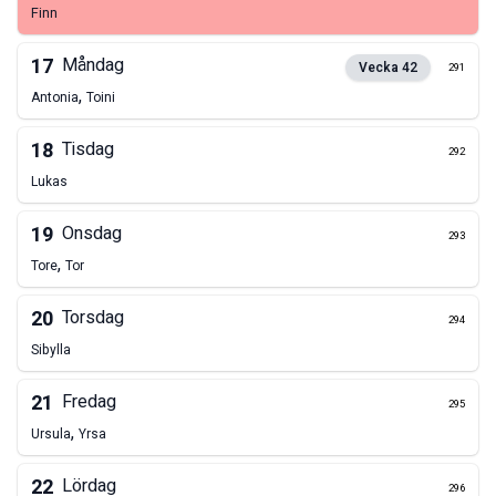
Finn
17
Måndag
Vecka
42
291
,
Antonia
Toini
18
Tisdag
292
Lukas
19
Onsdag
293
,
Tore
Tor
20
Torsdag
294
Sibylla
21
Fredag
295
,
Ursula
Yrsa
22
Lördag
296