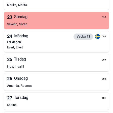
,
Marika
Marita
23
Söndag
297
,
Severin
Sören
24
Måndag
Vecka
43
298
FN-dagen
,
Evert
Eilert
25
Tisdag
299
,
Inga
Ingalill
26
Onsdag
300
,
Amanda
Rasmus
27
Torsdag
301
Sabina