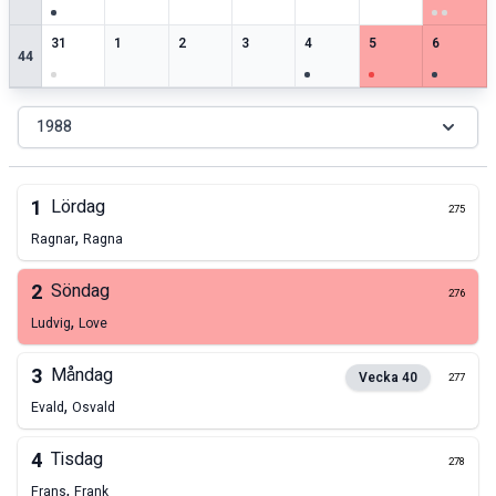
3
speciella datum
0
speciella datum
2
speciella datum
2
speciella datum
2
speciella datum
3
speciella datum
1
speciell
31
1
2
3
4
5
6
44
1988
1
Lördag
275
,
Ragnar
Ragna
2
Söndag
276
,
Ludvig
Love
3
Måndag
Vecka
40
277
,
Evald
Osvald
4
Tisdag
278
,
Frans
Frank