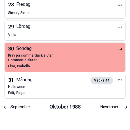
28
Fredag
302
,
Simon
Simone
29
Lördag
303
Viola
30
Söndag
304
krav på sommardäck slutar
sommartid slutar
,
Elsa
Isabella
31
Måndag
Vecka
44
305
halloween
,
Edit
Edgar
Oktober
1988
September
November