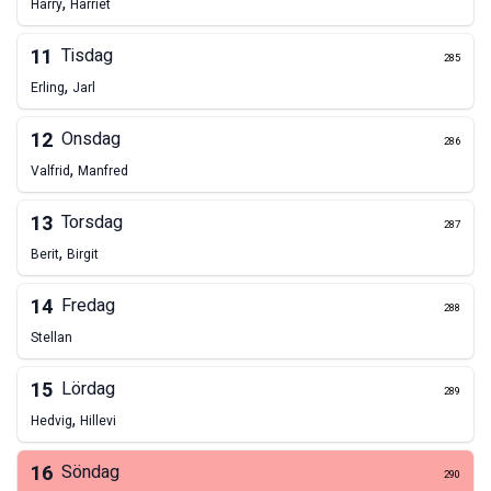
,
Harry
Harriet
11
Tisdag
285
,
Erling
Jarl
12
Onsdag
286
,
Valfrid
Manfred
13
Torsdag
287
,
Berit
Birgit
14
Fredag
288
Stellan
15
Lördag
289
,
Hedvig
Hillevi
16
Söndag
290