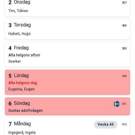
2
Onsdag
307
,
Tim
Tobias
3
Torsdag
308
,
Hubert
Hugo
4
Fredag
309
alla helgons afton
Sverker
5
Lördag
310
alla helgons dag
,
Eugenia
Eugen
6
Söndag
311
gustav adolfsdagen
7
Måndag
Vecka
45
312
,
Ingegerd
Ingela