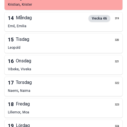
,
Kristian
Krister
14
Måndag
Vecka
46
319
,
Emil
Emilia
15
Tisdag
320
Leopold
16
Onsdag
321
,
Vibeke
Viveka
17
Torsdag
322
,
Naemi
Naima
18
Fredag
323
,
Lillemor
Moa
19
Lördag
324