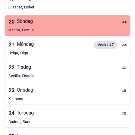
,
Elisabet
Lisbet
20
Söndag
325
,
Marina
Pontus
21
Måndag
Vecka
47
326
,
Helga
Olga
22
Tisdag
327
,
Cecilia
Sissela
23
Onsdag
328
Klemens
24
Torsdag
329
,
Gudrun
Rune