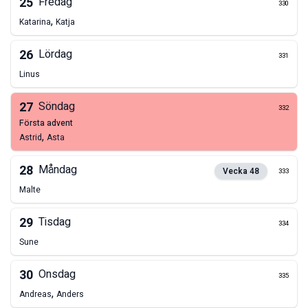
25
Fredag
330
,
Katarina
Katja
26
Lördag
331
Linus
27
Söndag
332
första advent
,
Astrid
Asta
28
Måndag
Vecka
48
333
Malte
29
Tisdag
334
Sune
30
Onsdag
335
,
Andreas
Anders