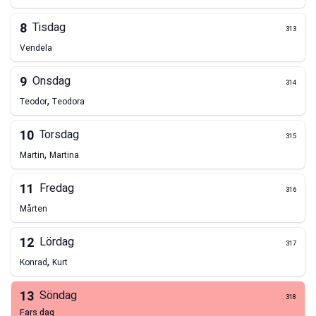
8
Tisdag
313
Vendela
9
Onsdag
314
,
Teodor
Teodora
10
Torsdag
315
,
Martin
Martina
11
Fredag
316
Mårten
12
Lördag
317
,
Konrad
Kurt
13
Söndag
318
fars dag