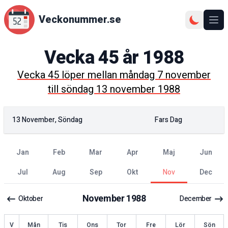
Veckonummer.se
Ope
Vecka
45
år
1988
Vecka
45
löper mellan
måndag 7 november
till
söndag 13 november 1988
13 November, Söndag
Fars Dag
jan
feb
mar
apr
maj
jun
jul
aug
sep
okt
nov
dec
November
1988
Oktober
December
ecka
V
Mån
Tis
Ons
Tor
Fre
Lör
Sön