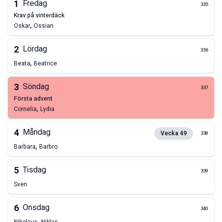
1
Fredag
335
krav på vinterdäck
,
Oskar
Ossian
2
Lördag
336
,
Beata
Beatrice
3
Söndag
337
första advent
,
Cornelia
Lydia
4
Måndag
Vecka
49
338
,
Barbara
Barbro
5
Tisdag
339
Sven
6
Onsdag
340
,