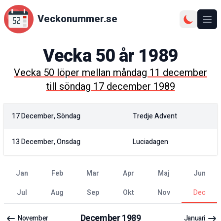
Veckonummer.se
Ope
Vecka
50
år
1989
Vecka
50
löper mellan
måndag 11 december
till
söndag 17 december 1989
17 December, Söndag
Tredje Advent
13 December, Onsdag
Luciadagen
jan
feb
mar
apr
maj
jun
jul
aug
sep
okt
nov
dec
December
1989
November
Januari