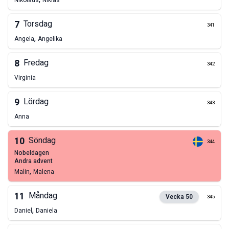
Nikolaus
Niklas
7
Torsdag
341
,
Angela
Angelika
8
Fredag
342
Virginia
9
Lördag
343
Anna
10
Söndag
344
nobeldagen
andra advent
,
Malin
Malena
11
Måndag
Vecka
50
345
,
Daniel
Daniela