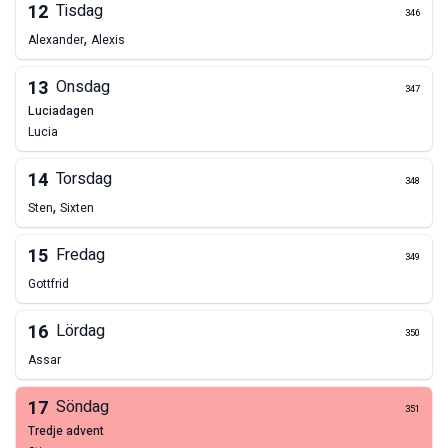
12
Tisdag
346
,
Alexander
Alexis
13
Onsdag
347
Luciadagen
Lucia
14
Torsdag
348
,
Sten
Sixten
15
Fredag
349
Gottfrid
16
Lördag
350
Assar
17
Söndag
351
tredje advent