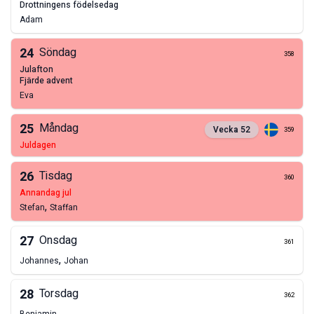
drottningens födelsedag
Adam
24
Söndag
358
julafton
fjärde advent
Eva
25
Måndag
Vecka
52
359
juldagen
26
Tisdag
360
annandag jul
,
Stefan
Staffan
27
Onsdag
361
,
Johannes
Johan
28
Torsdag
362