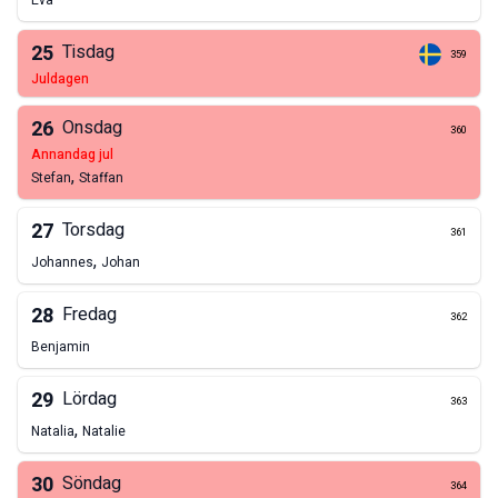
Eva
25
Tisdag
359
juldagen
26
Onsdag
360
annandag jul
,
Stefan
Staffan
27
Torsdag
361
,
Johannes
Johan
28
Fredag
362
Benjamin
29
Lördag
363
,
Natalia
Natalie
30
Söndag
364