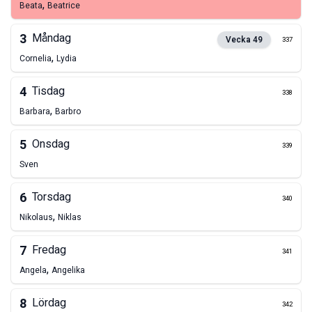
,
Beata
Beatrice
3
Måndag
Vecka
49
337
,
Cornelia
Lydia
4
Tisdag
338
,
Barbara
Barbro
5
Onsdag
339
Sven
6
Torsdag
340
,
Nikolaus
Niklas
7
Fredag
341
,
Angela
Angelika
8
Lördag
342