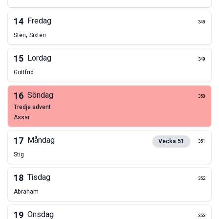
14
Fredag
348
,
Sten
Sixten
15
Lördag
349
Gottfrid
16
Söndag
350
tredje advent
Assar
17
Måndag
Vecka
51
351
Stig
18
Tisdag
352
Abraham
19
Onsdag
353