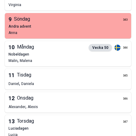
Virginia
9
Söndag
343
andra advent
Anna
10
Måndag
Vecka
50
344
nobeldagen
,
Malin
Malena
11
Tisdag
345
,
Daniel
Daniela
12
Onsdag
346
,
Alexander
Alexis
13
Torsdag
347
Luciadagen
Lucia