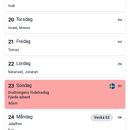
Isak
20
Torsdag
354
,
Israel
Moses
21
Fredag
355
Tomas
22
Lördag
356
,
Natanael
Jonatan
23
Söndag
357
drottningens födelsedag
fjärde advent
Adam
24
Måndag
Vecka
52
358
julafton