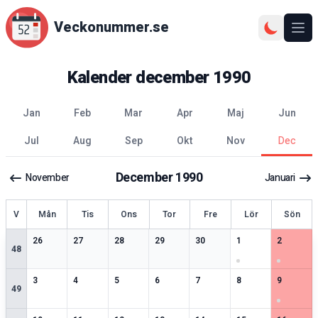
Veckonummer.se
Ope
Kalender
december
1990
jan
feb
mar
apr
maj
jun
jul
aug
sep
okt
nov
dec
December
1990
November
Januari
ecka
V
Mån
Tis
Ons
Tor
Fre
Lör
Sön
1
speciella datum
2
speciella datum
1
speciella datum
1
speciella datum
2
speciella datum
3
speciella datum
3
speciell
26
27
28
29
30
1
2
48
2
speciella datum
2
speciella datum
1
speciella datum
2
speciella datum
2
speciella datum
1
speciella datum
2
speciell
3
4
5
6
7
8
9
49