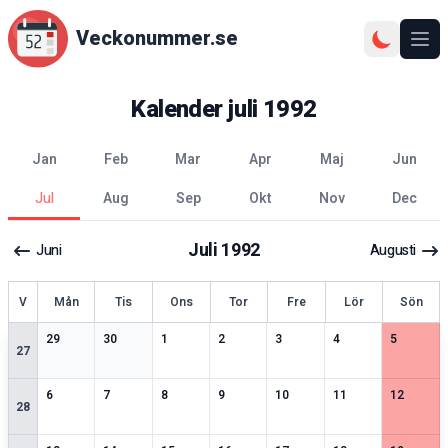
Veckonummer.se
Ope
Kalender
juli
1992
jan
feb
mar
apr
maj
jun
jul
aug
sep
okt
nov
dec
Juli
1992
Juni
Augusti
ecka
V
Mån
Tis
Ons
Tor
Fre
Lör
Sön
2
speciella datum
2
speciella datum
2
speciella datum
2
speciella datum
1
speciella datum
2
speciella datum
2
speciell
29
30
1
2
3
4
5
27
2
speciella datum
1
speciella datum
1
speciella datum
2
speciella datum
2
speciella datum
2
speciella datum
2
speciell
6
7
8
9
10
11
12
28