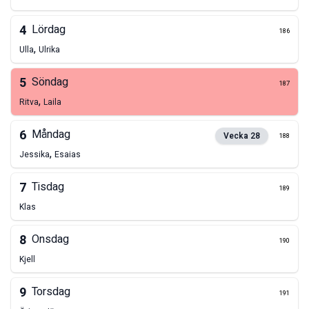
4
Lördag
186
,
Ulla
Ulrika
5
Söndag
187
,
Ritva
Laila
6
Måndag
Vecka
28
188
,
Jessika
Esaias
7
Tisdag
189
Klas
8
Onsdag
190
Kjell
9
Torsdag
191