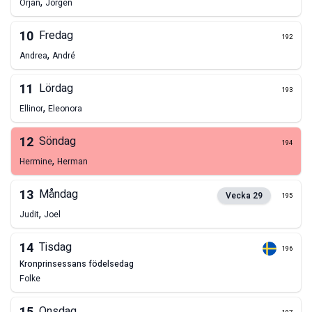
,
Örjan
Jörgen
10
Fredag
192
,
Andrea
André
11
Lördag
193
,
Ellinor
Eleonora
12
Söndag
194
,
Hermine
Herman
13
Måndag
Vecka
29
195
,
Judit
Joel
14
Tisdag
196
kronprinsessans födelsedag
Folke
Onsdag